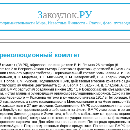
З
акоулок.
РУ
опримечательности Мира, Известные Личности - Статьи, фото, путеводи
 революционный комитет
комитет (ВМРК), образован по инициативе В. И. Ленина 26 октября (8
егатов 2 го Всероссийского съезда Советов от флотов и флотилий в Смольно
ии Главного Адмиралтейства). Первоначальный состав: большевики И. И. Вах
Мальков, Д. Н. Марулин, В. С. Мясников, Н. М. Неверовский, Н. А. Ховрин; сочу
. П. Попов, Т. М. Рыжков. Подчинялся ПВРК, действовал в тесном контакте с 
твующих им членов Центробалта (Э. А. Берг, К. Я. Зедин, И. Д. Сладков, А. С. 
ября) ВМРК распустил созданный в июне 1917 1 м Всероссийским съездом Сов
ры, и стал главным руководящим органом революционных моряков. Одно из 
ом Керенского — Краснова мятежа и юнкерского мятежа 1917 в Петрограде. 
тыс. моряков, а также находившиеся в Морском канале и на Неве линкор «За
ых заградителя и 27 других судов. Одновременно ВМРК сформировал и напра
а борьбу с контрреволюцией и саботажем на флоте. ВМРК участвовал в орг
сокровищ Зимнего дворца и Эрмитажа, в борьбе с саботажем контрреволюцио
леграф, телефон), создании советского государственного аппарата (откоман
ряжение наркоматов). Для обеспечения населения Петрограда продовольст
иссельбурга в Петроград несколько барж с продуктами. По решению ВМРК ф