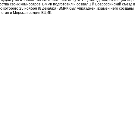
 пудов угля и значительное количество мазута. С целью демократизации мор
рства своих комиссаров. ВМРК подготовил и созвал 1 й Всероссийский съезд
ю которого 25 ноября (8 декабря) ВМРК был упразднён, взамен него создан
легия и Морская секция ВЦИК.