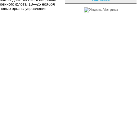
ского ведомства ВМРК направил
 военного флота [18—25 ноября
ы новые органы управления