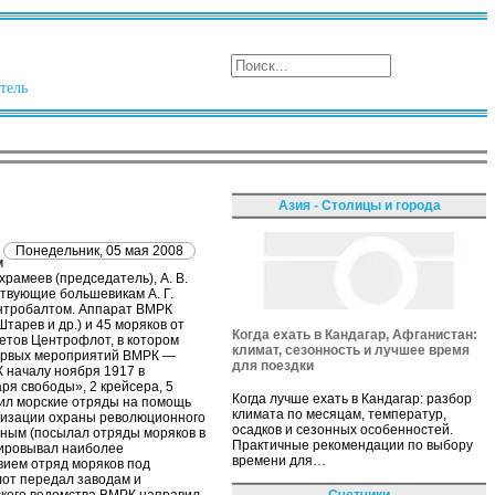
тель
Азия - Столицы и города
Понедельник, 05 мая 2008
м
рамеев (председатель), А. В.
вствующие большевикам А. Г.
Центробалтом. Аппарат ВМРК
Штарев и др.) и 45 моряков от
Когда ехать в Кандагар, Афганистан:
етов Центрофлот, в котором
климат, сезонность и лучшее время
первых мероприятий ВМРК —
для поездки
К началу ноября 1917 в
ря свободы», 2 крейсера, 5
Когда лучше ехать в Кандагар: разбор
вил морские отряды на помощь
климата по месяцам, температур,
анизации охраны революционного
осадков и сезонных особенностей.
нным (посылал отряды моряков в
Практичные рекомендации по выбору
дировывал наиболее
времени для…
вием отряд моряков под
лот передал заводам и
Счетчики