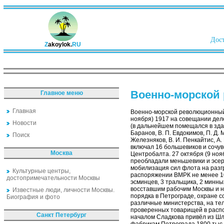
Дост
Z
akoylok.
RU
Военно-морской
Главное меню
Главная
Военно-морской революционный 
ноября) 1917 на совещании дел
Новости
(в дальнейшем помещался в здан
Баранов, В. П. Евдокимов, П. Д. 
Поиск
Железняков, В. И. Пенкайтис, А
включал 16 большевиков и сочувс
Москва
Центробалта. 27 октября (9 но
преобладали меньшевики и эсе
мобилизация сил флота на разгр
Культурные центры,
распоряжении ВМРК не менее 10 
достопримечательности Москвы
эсминцев, 3 тральщика, 2 минн
восставшим рабочим Москвы и н
Известные люди, личности Москвы.
порядка в Петрограде, охране 
Биография и фото
различные министерства, на те
проверенных товарищей в распо
Санкт Петербург
началом Сладкова привёл из Шл