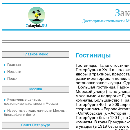
З
ак
Достопримечательности Ми
Z
akoylok.
RU
Гостиницы
Главное меню
Главная
Гостиницы. Начало гостини
Петербурга в XVIII в. поло
Новости
дворы и трактиры, предост
развитием торговли появили
Поиск
останавливались купцы. Одн
«Большая гостиница Париж»
Москва
Морской улице (ныне улица 
маленькие и недорогие Г.,
Культурные центры,
комнаты. Большинство Г. ра
достопримечательности Москвы
Петербурге 40 Г. и 209 адр
сохранились «Европейская
Известные люди, личности Москвы.
«Октябрьская»), «Астория»
Биография и фото
Петербурге было 120 Г., п
комнаты. В годы Гражданск
Санкт Петербург
в упадок (в 1919 было всег