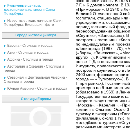
восстанавливалось. В 1925 
7 Г. и 6 домов ночлега. В 1
Культурные центры,
«Приморская». В 1940 в Лен
достопримечательности Санкт
Петербурга
Великой Отечественной войн
госпитали, стационары или
Известные люди, личности Санкт
учреждениями, оставшимися
Петербурга. Биография, фото
период гостиничный фонд р
переоборудования общежити
Города и столицы Мира
«Спутник», «Заневская»). В
построены гостиницы «Киев
по индивидуальным проекта
Европа - Столицы и города
«Ленинград» (1967—70), «М
Азия - Столицы и города
(«Заря», «Заневская», «Мо
других Г.). К Олимпийским 
Африка - Столицы и города
новых Г. Для повышения ко
Интуристу, привлекаются и
Австралия и Океания - Столицы и
построили крупнейшую в Ле
города
2400 мест, финские строит
Северная и Центральная Америка -
города — «Пулковскую»). В 
Столицы и города
Г. при рынках). Гостиничный
примерно по 9 тыс. мест и
Южная Америка - Столицы и города
(образовано в 1969) и Лен
Государственного комитета 
Столицы Европы
которого входят гостиницы 
«Москва», «Карелия», «При
кемпинг в Ольгино. Около 3 
туризму и экскурсиям («Гав
филиалами), около 1 тыс. 
молодёжного туризма «Спут
различных министерств и ве