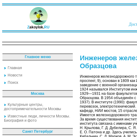
Дост
Z
akoylok.
RU
Инженеров желез
Главное меню
Образцова
Главная
Новости
Инженеров железнодорожного тр
проспект, 9), основан в 1809 к
Поиск
заведение с военной организацие
1924 назывался Институтом инж
Москва
1929—1931 на базе факультетов
Образцова. В 1954 объединён с
1937). В институте (1990): фак
Культурные центры,
перевозок, электротехнический.
достопримечательности Москвы
кафедр, НИИ мостов, 15 отрасл
Имеется железнодорожного транс
Известные люди, личности Москвы.
За время существования институ
Биография и фото
института связана с именами учё
Н. Крылова, Г. Д. Дубелира, С. Я
Санкт Петербург
Е. О. Патона и др. Здесь учили
Кибальчич, С. Д. Марков, А. М. 