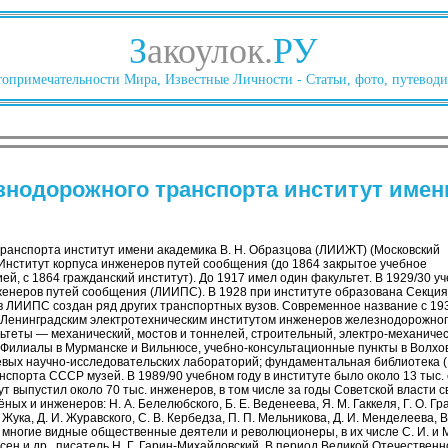
З
акоулок.
РУ
опримечательности Мира, Известные Личности - Статьи, фото, путеводи
нодорожного транспорта институт имени
анспорта институт имени академика В. Н. Образцова (ЛИИЖТ) (Московский
ак Институт корпуса инженеров путей сообщения (до 1864 закрытое учебное
й, с 1864 гражданский институт). До 1917 имел один факультет. В 1929/30 уч
енеров путей сообщения (ЛИИПС). В 1928 при институте образована Секци
 ЛИИПС создан ряд других транспортных вузов. Современное название с 1930
 Ленинградским электротехническим институтом инженеров железнодорожного
ультеты — механический, мостов и тоннелей, строительный, электро-механиче
 Филиалы в Мурманске и Вильнюсе, учебно-консультационные пункты в Волхов
евых научно-исследовательских лабораторий; фундаментальная библиотека (
порта СССР музей. В 1989/90 учебном году в институте было около 13 тыс. 
т выпустил около 70 тыс. инженеров, в том числе за годы Советской власти 
ных и инженеров: Н. А. Белелюбского, Б. Е. Веденеева, Я. М. Гаккеля, Г. О. Г
. Жука, Д. И. Журавского, С. В. Кербедза, П. П. Мельникова, Д. И. Менделеева, 
сь многие видные общественные деятели и революционеры, в их числе С. И. и 
Эссен и др., писатель Н. Г. Гарин-Михайловский. В период Великой Отечестве