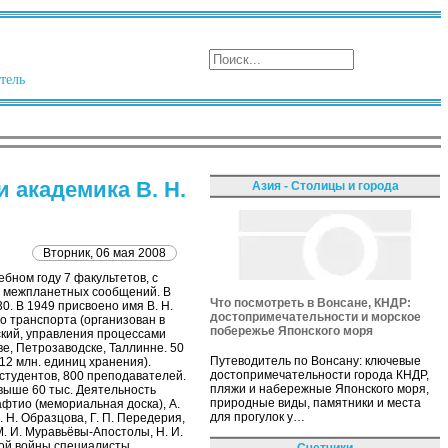
тель
 академика В. Н.
Азия - Столицы и города
Вторник, 06 мая 2008
ебном году 7 факультетов, с
я межпланетных сообщений. В
Что посмотреть в Вонсане, КНДР:
. В 1949 присвоено имя В. Н.
достопримечательности и морское
 транспорта (организован в
побережье Японского моря
ский, управления процессами
е, Петрозаводске, Таллинне. 50
Путеводитель по Вонсану: ключевые
12 млн. единиц хранения).
достопримечательности города КНДР,
студентов, 800 преподавателей.
пляжи и набережные Японского моря,
свыше 60 тыс. Деятельность
природные виды, памятники и места
рафтио (мемориальная доска), А.
для прогулок у…
В. Н. Образцова, Г. П. Передерия,
М. И. Муравьёвы-Апостолы, Н. И.
нной войны специалисты
Счетчики