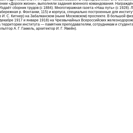
жении «Дороги жизни», выполняли задания военного командования. Награждён
Издаёт сборник трудов (с 1884). Многотиражная газета «Наш путь» (с 1928)
бережная р. Фонтанки, 115) и корпуса, специально построенные для института
 И. С. Китнер) на Забалканском (ныне Московском) проспекте. В большой фи
 декабре 1917 и январе 1918) на Чрезвычайных Всероссийских железнодорожн
а территории института — памятник преподавателям, сотрудникам и студента
ьптор А. Г. Гаккель, архитектор И. Г. Явейн).