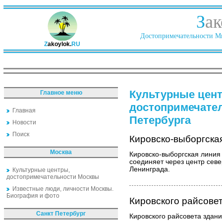
З
ак
Достопримечательности Ми
Z
akoylok.
RU
Культурные цен
Главное меню
достопримечате
Главная
Петербурга
Новости
Поиск
Кировско-выборгска
Москва
Кировско-выборгская линия
соединяет через центр сев
Ленинграда.
Культурные центры,
достопримечательности Москвы
Известные люди, личности Москвы.
Биография и фото
Кировского райсове
Санкт Петербург
Кировского райсовета здание