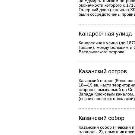
на Адмиралтейском острове
оконечности которого с 171
Галерный двор (с начала XI
были сосредоточены провиа
Канареечная улица
Канареечная улица (до 1870 
Гавани), между Большим и
Васильевского острова.
Казанский остров
Казанский остров (Конюшен
18—19 вв. части территори
стороны, омываемой на Сев
Западе Крюковым каналом, 
(возник после их прокладки)
Казанский собор
Казанский собор (Невский п
площадь, 2), памятник архи