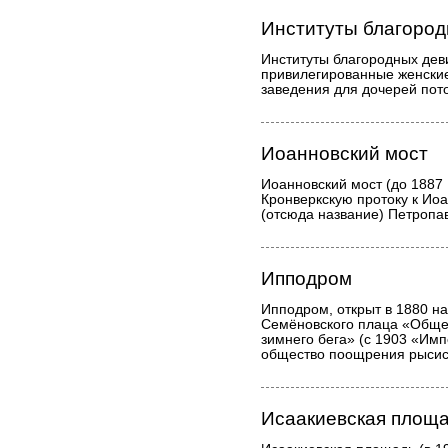
Институты благород
Институты благородных дев
привилегированные женски
заведения для дочерей пот
Иоанновский мост
Иоанновский мост (до 1887 
Кронверкскую протоку к Ио
(отсюда название) Петропав
Ипподром
Ипподром, открыт в 1880 н
Семёновского плаца «Общес
зимнего бега» (с 1903 «Им
общество поощрения рысист
Исаакиевская площ