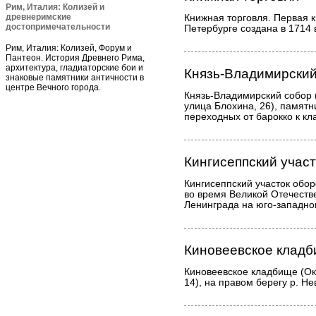
Рим, Италия: Колизей и
древнеримские
Книжная торговля. Первая к
достопримечательности
Петербурге создана в 1714 
Рим, Италия: Колизей, Форум и
Пантеон. История Древнего Рима,
архитектура, гладиаторские бои и
Князь-Владимирский
знаковые памятники античности в
центре Вечного города.
Князь-Владимирский собор 
улица Блохина, 26), памятн
переходных от барокко к к
Кингисеппский учас
Кингисеппский участок обо
во время Великой Отечеств
Ленинграда на юго-западно
Киновеевское клад
Киновеевское кладбище (Ок
14), на правом берегу р. Не