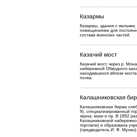
Казармы
Казармы, здания с жилыми
помещениями для постоянн
состава воинских частей.
Казачий мост
Казачий мост, через р. Мон
набережной Обводного кана
находившихся вблизи моста
полка.
Калашниковская би
Калашниковская биржа хлеб
9), специализированный то
зерна, муки и пр. В 1892 ра
Калашниковской набережной
торговли) и образована учр
(предводитель И. Ф. Мухин)