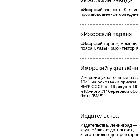
«Ижорский завод»
«Ижорский завод» (г. Колпин
производственное объедин
«Ижорский таран»
«Ижорский таран», мемориа
пояса Славы» (архитектор Ю
Ижорский укреплён
Ижорский укреплённый райо
1941 на основании приказа
ВМФ СССР от 19 августа 1
и Южного УР береговой об
базы (ВМБ).
Издательства
Издательства. Ленинград —
крупнейших издательских, 
книготорговых центров стра