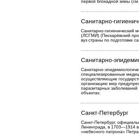
первой блокадной зимы (см
Санитарно-гигиенич
Санитарно-гигиенический м
(ЛСГМИ) (Пискарёвский прос
вуз страны по подготовке с
Санитарно-эпидемио
Санитарно-эпидемиологичес
специализированные медиц
осуществляющие государст
организацию мер предупре
паразитарных заболеваний 
объектах.
Санкт-Петербург
Санкт-Петербург, официаль
Ленинграда, в 1703—1914 в
«небесного патрона» Петра 