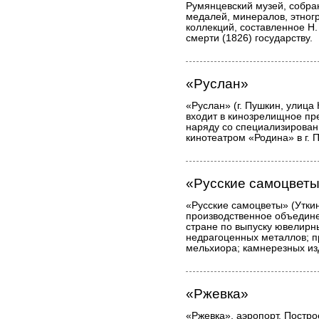
Румянцевский музей, собран
медалей, минералов, этног
коллекций, составленное Н
смерти (1826) государству.
«Руслан»
«Руслан» (г. Пушкин, улица 
входит в кинозрелищное пр
наряду со специализирован
кинотеатром «Родина» в г. 
«Русские самоцвет
«Русские самоцветы» (Уткин 
производственное объедине
стране по выпуску ювелирн
недрагоценных металлов; п
мельхиора; камнерезных из
«Ржевка»
«Ржевка», аэропорт. Постр