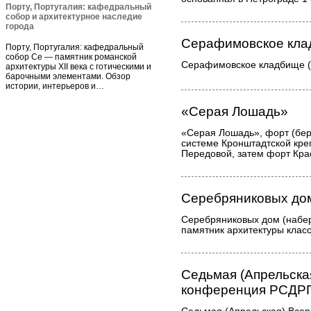
Порту, Португалия: кафедральный
собор и архитектурное наследие
города
Серафимовское кл
Порту, Португалия: кафедральный
собор Се — памятник романской
Серафимовское кладбище (С
архитектуры XII века с готическими и
барочными элементами. Обзор
истории, интерьеров и…
«Серая Лошадь»
«Серая Лошадь», форт (бер
системе Кронштадтской кре
Передовой, затем форт Кра
Серебряниковых до
Серебряниковых дом (набер
памятник архитектуры клас
Седьмая (Апрельска
конференция РСДР