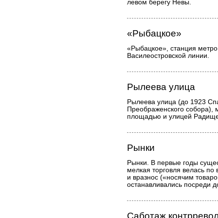
левом берегу Невы.
«Рыбацкое»
«Рыбацкое», станция метро
Василеостровской линии.
Рылеева улица
Рылеева улица (до 1923 Спа
Преображенского собора),
площадью и улицей Радище
Рынки
Рынки. В первые годы суще
мелкая торговля велась по 
и вразнос («носячим товаро
останавливались посреди до
Саботаж контррево