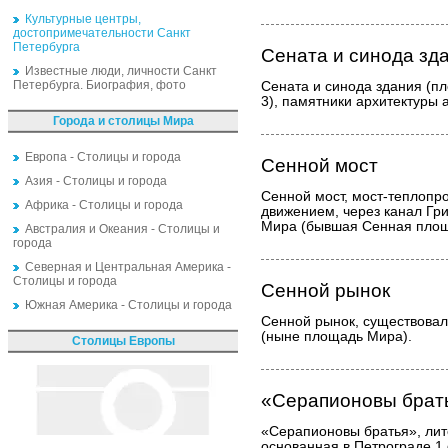
Культурные центры,
достопримечательности Санкт
Петербурга
Сената и синода зд
Известные люди, личности Санкт
Петербурга. Биография, фото
Сената и синода здания (пл
3), памятники архитектуры 
Города и столицы Мира
Европа - Столицы и города
Сенной мост
Азия - Столицы и города
Сенной мост, мост-теплопр
Африка - Столицы и города
движением, через канал Гр
Мира (бывшая Сенная площа
Австралия и Океания - Столицы и
города
Северная и Центральная Америка -
Столицы и города
Сенной рынок
Южная Америка - Столицы и города
Сенной рынок, существова
(ныне площадь Мира).
Столицы Европы
«Серапионовы брат
«Серапионовы братья», лит
основанная в Петрограде 1