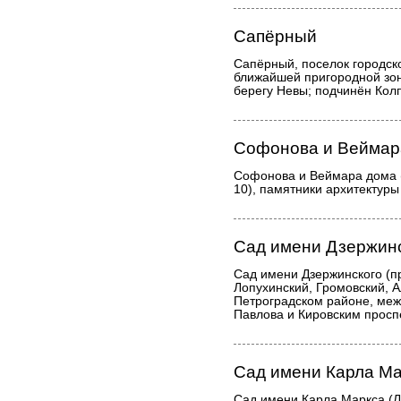
Сапёрный
Сапёрный, поселок городског
ближайшей пригородной зон
берегу Невы; подчинён Кол
Софонова и Веймар
Софонова и Веймара дома (
10), памятники архитектуры
Сад имени Дзержин
Сад имени Дзержинского (п
Лопухинский, Громовский, А
Петроградском районе, меж
Павлова и Кировским просп
Сад имени Карла М
Сад имени Карла Маркса (Ле