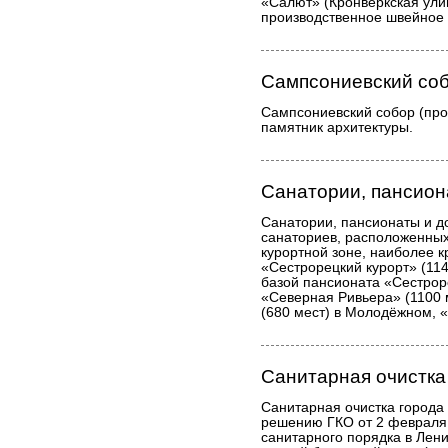
«Салют» (Кронверкская улиц
производственное швейное
Сампсониевский со
Сампсониевский собор (прос
памятник архитектуры.
Санатории, пансион
Санатории, пансионаты и д
санаториев, расположенных
курортной зоне, наиболее 
«Сестрорецкий курорт» (114
базой пансионата «Сестроре
«Северная Ривьера» (1100 
(680 мест) в Молодёжном, «
Санитарная очистка
Санитарная очистка города
решению ГКО от 2 февраля
санитарного порядка в Лени