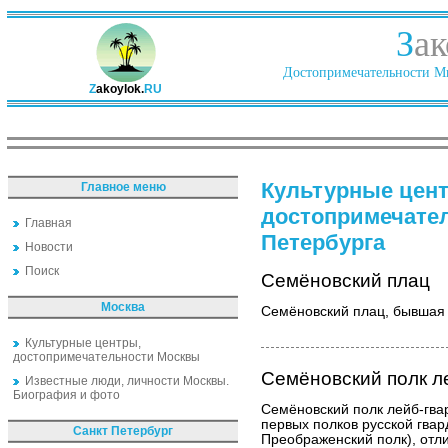
З
ак
Достопримечательности Ми
Z
akoylok.
RU
Культурные цен
Главное меню
достопримечате
Главная
Петербурга
Новости
Поиск
Семёновский плац
Москва
Семёновский плац, бывшая
Культурные центры,
достопримечательности Москвы
Семёновский полк л
Известные люди, личности Москвы.
Биография и фото
Семёновский полк лейб-гвар
первых полков русской гвар
Санкт Петербург
Преображенский полк), отл