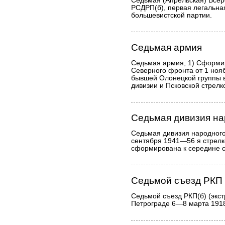
Седьмая (Апрельская) Все
РСДРП(б), первая легальн
большевистской партии.
Седьмая армия
Седьмая армия, 1) Сформи
Северного фронта от 1 нояб
бывшей Олонецкой группы в
дивизии и Псковской стрелк
Седьмая дивизия на
Седьмая дивизия народного
сентября 1941—56 я стрелк
сформирована к середине с
Седьмой съезд РКП
Седьмой съезд РКП(б) (экст
Петрограде 6—8 марта 191