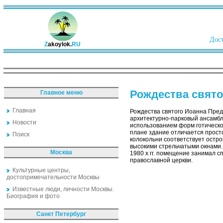
Дост
Z
akoylok.
RU
Рождества свято
Главное меню
Главная
Рождества святого Иоанна Предт
архитектурно-парковый ансамбл
Новости
использованием форм готическо
плане здание отличается прос
Поиск
колокольни соответствует остр
высокими стрельчатыми окнами.
Москва
1980 х гг. помещение занимал 
православной церкви.
Культурные центры,
достопримечательности Москвы
Известные люди, личности Москвы.
Биография и фото
Санкт Петербург