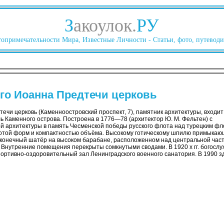
З
акоулок.
РУ
опримечательности Мира, Известные Личности - Статьи, фото, путеводи
го Иоанна Предтечи церковь
ечи церковь (Каменноостровский проспект, 7), памятник архитектуры, входит
ь Каменного острова. Построена в 1776—78 (архитектор Ю. М. Фельтен) с
й архитектуры в память Чесменской победы русского флота над турецким фло
тотой форм и компактностью объёма. Высокому готическому шпилю примыкаю
оконечный шатёр на высоком барабане, расположенном над центральной час
 Внутренние помещения перекрыты сомкнутыми сводами. В 1920 х гг. богослу
спортивно-оздоровительный зал Ленинградского военного санатория. В 1990 