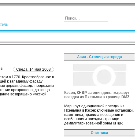
тель
Азия - Столицы и города
 в
Среда, 14 мая 2008
том в 1770. Крестообразное в
щей к западному фасаду
тью церкви; фасады прорезаны
жение прекращено, до конца
Кэсон, КНДР за один день: маршрут
здание возвращено Русской
поездки из Пхеньяна к границе DMZ
Маршрут однодневной поездки из
Пхеньяна в Кэсон: ключевые остановки,
памятники, правила посещения и
особенности поездки к границе
демилитаризованной зоны КНДР.
Счетчики