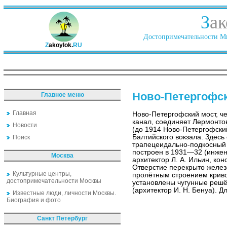
З
ак
Достопримечательности Ми
Z
akoylok.
RU
Ново-Петергофс
Главное меню
Главная
Ново-Петергофский мост, ч
канал, соединяет Лермонто
Новости
(до 1914 Ново-Петергофски
Балтийского вокзала. Здес
Поиск
трапецеидально-подкосный
построен в 1931—32 (инжен
Москва
архитектор Л. А. Ильин, ко
Отверстие перекрыто жел
Культурные центры,
пролётным строением криво
достопримечательности Москвы
установлены чугунные реш
(архитектор И. Н. Бенуа). Д
Известные люди, личности Москвы.
Биография и фото
Санкт Петербург