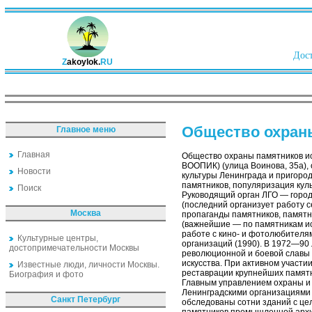
Дост
Z
akoylok.
RU
Общество охран
Главное меню
Главная
Общество охраны памятников ис
ВООПИК) (улица Воинова, 35а),
Новости
культуры Ленинграда и пригоро
памятников, популяризация куль
Поиск
Руководящий орган ЛГО — город
(последний организует работу се
Москва
пропаганды памятников, памятни
(важнейшие — по памятникам ис
работе с кино- и фотолюбителям
Культурные центры,
организаций (1990). В 1972—90 
достопримечательности Москвы
революционной и боевой славы 
искусства. При активном участи
Известные люди, личности Москвы.
реставрации крупнейших памятн
Биография и фото
Главным управлением охраны и 
Ленинградскими организациями 
Санкт Петербург
обследованы сотни зданий с це