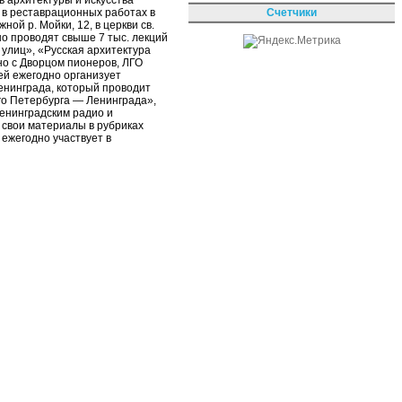
 архитектуры и искусства
Счетчики
 в реставрационных работах в
й р. Мойки, 12, в церкви св.
но проводят свыше 7 тыс. лекций
 улиц», «Русская архитектура
тно с Дворцом пионеров, ЛГО
ей ежегодно организует
Ленинграда, который проводит
го Петербурга — Ленинграда»,
ленинградским радио и
 свои материалы в рубриках
ежегодно участвует в