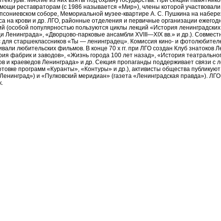
ктуры. Многие из них взяты под охрану государства. При секции памятников
мощи реставраторам (с 1986 называется «Мир»), члены которой участвовали
сониевском соборе, Мемориальной музее-квартире А. С. Пушкина на набережно
а на крови и др. ЛГО, районные отделения и первичные организации ежегод
рсий (особой популярностью пользуются циклы лекций «История ленинградских
ди Ленинграда», «Дворцово-парковые ансамбли XVIII—XIX вв.» и др.). Совмес
 для старшеклассников «Ты — ленинградец». Комиссия кино- и фотолюбител
вали любительских фильмов. В конце 70 х гг. при ЛГО создан Клуб знатоков 
рия фабрик и заводов», «Жизнь города 100 лет назад», «История театрально
ов и краеведов Ленинграда» и др. Секция пропаганды поддерживает связи с 
отовке программ «Куранты», «Контуры» и др.), активисты общества публикуют
енинград») и «Пулковский меридиан» (газета «Ленинградская правда»). ЛГО 
.