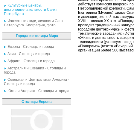
памятников промышленной архите
действует комиссия шефской по
Культурные центры,
Петропавловской крепости, Самп
достопримечательности Санкт
Екатерины (Мурино), храме Спас
Петербурга
и докладов, около 8 тыс. экску
Известные люди, личности Санкт
XVIII — начала XX вв.», «Площа
Петербурга. Биография, фото
проводит традиционный конкурс
городские фотоконкурсы и фести
тематические заседания: «Исто
Города и столицы Мира
«Жизнь и деятельность историк
телевидением (участвует в подг
«Панорама» (газета «Вечерний Л
Европа - Столицы и города
организации более 500 выставок
Азия - Столицы и города
Африка - Столицы и города
Австралия и Океания - Столицы и
города
Северная и Центральная Америка -
Столицы и города
Южная Америка - Столицы и города
Столицы Европы