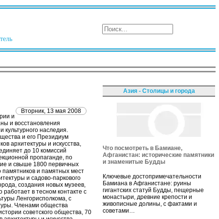
тель
Азия - Столицы и города
Вторник, 13 мая 2008
рии и
аны и восстановления
и культурного наследия.
бщества и его Президиум
ков архитектуры и искусства,
Что посмотреть в Бамиане,
единяет до 10 комиссий
Афганистан: исторические памятники
екционной пропаганде, по
и знаменитые Будды
ние и свыше 1800 первичных
о памятников и памятных мест
Ключевые достопримечательности
итектуры и садово-паркового
Бамиана в Афганистане: руины
орода, создания новых музеев,
гигантских статуй Будды, пещерные
 работает в тесном контакте с
монастыри, древние крепости и
туры Ленгорисполкома, с
живописные долины, с фактами и
туры. Членами общества
советами…
стории советского общества, 70