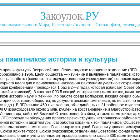
З
акоулок.
РУ
опримечательности Мира, Известные Личности - Статьи, фото, путеводи
ы памятников истории и культуры
тории и культуры Всероссийское, Ленинградское городское отделение (ЛГО
 образовано в 1966. Цели общества — изучение и выявление памятников исто
дов, разработка (совместно с государственными учреждениями) вопросов охр
турного наследия и привлечение населения к активному участию в сохранени
ская конференция (проводится 1 раз в 2—3 года), которая избирает Совет о
кций и комиссий). В составе ЛГО 5 секций: исторических памятников, памятни
ков истории науки и техники, по работе среди молодёжи. Каждая секция объ
тории советского общества, по документальным памятникам, по печати, по л
и и др.). В ЛГО свыше 450 тыс. членов, объединённых в 21 районное отделе
ЛГО израсходовало около 2 млн. рублей на восстановление и благоустройств
Ленинграда, событий Великой Отечественной войны, а также памятников арх
и ЛГО проходили обсуждения проектов реконструкции исторических районов г
иков истории и архитектуры, разработка охранных зон памятников. Общество
использования памятников, Главленархитектурой, Главным управлением куль
Союза архитекторов, Союза художников, отделением Советского фонда куль
лью выявления и учёта ценных интерьеров, выявлено свыше 300 памятников и