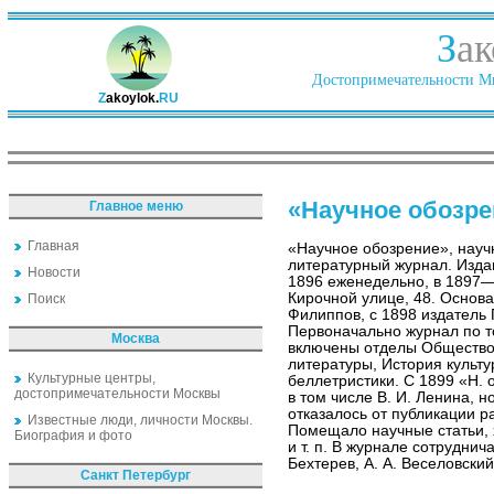
З
ак
Достопримечательности Ми
Z
akoylok.
RU
«Научное обозре
Главное меню
Главная
«Научное обозрение», науч
литературный журнал. Изда
Новости
1896 еженедельно, в 1897
Кирочной улице, 48. Основа
Поиск
Филиппов, с 1898 издатель 
Первоначально журнал по т
Москва
включены отделы Обществов
литературы, История культу
Культурные центры,
беллетристики. С 1899 «Н. 
достопримечательности Москвы
в том числе В. И. Ленина, 
отказалось от публикации 
Известные люди, личности Москвы.
Помещало научные статьи, 
Биография и фото
и т. п. В журнале сотруднича
Бехтерев, А. А. Веселовский
Санкт Петербург