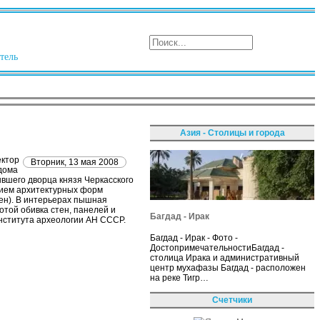
тель
Азия - Столицы и города
ектор
Вторник, 13 мая 2008
дома
вшего дворца князя Черкасского
анием архитектурных форм
сен). В интерьерах пышная
лотой обивка стен, панелей и
Багдад - Ирак
нститута археологии АН СССР.
Багдад - Ирак - Фото -
ДостопримечательностиБагдад -
столица Ирака и административный
центр мухафазы Багдад - расположен
на реке Тигр…
Счетчики