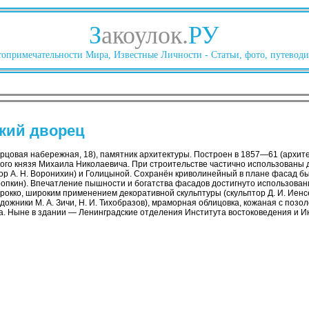
З
акоулок.
РУ
опримечательности Мира, Известные Личности - Статьи, фото, путеводи
кий дворец
рцовая набережная, 18), памятник архитектуры. Построен в 1857—61 (архит
кого князя Михаила Николаевича. При строительстве частично использованы 
ор А. Н. Воронихин) и Голицыной. Сохранён криволинейный в плане фасад бы
Еропкин). Впечатление пышности и богатства фасадов достигнуто использов
рокко, широким применением декоративной скульптуры (скульптор Д. И. Иен
дожники М. А. Зичи, Н. И. Тихобразов), мраморная облицовка, кожаная с позо
а. Ныне в здании — Ленинградские отделения Института востоковедения и И