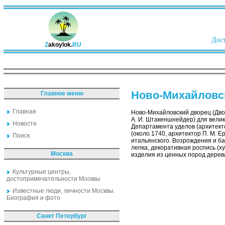
Дост
Z
akoylok.
RU
Hoвo-Михайловс
Главное меню
Главная
Hoвo-Михайловский дворец (Дво
А. И. Штакеншнейдер) для вели
Новости
Департамента уделов (архитект
(около 1740, архитектор П. М. 
Поиск
итальянского. Возрождения и ба
лепка, декоративная роспись (ху
Москва
изделия из ценных пород дерев
Культурные центры,
достопримечательности Москвы
Известные люди, личности Москвы.
Биография и фото
Санкт Петербург