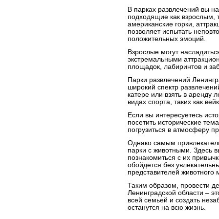
В парках развлечений вы н
подходящие как взрослым, т
американские горки, аттрак
позволяет испытать неповт
положительных эмоций.
Взрослые могут насладитьс
экстремальными аттракциона
площадок, лабиринтов и за
Парки развлечений Ленингр
широкий спектр развлечений
катере или взять в аренду л
видах спорта, таких как ве
Если вы интересуетесь исто
посетить исторические тема
погрузиться в атмосферу пр
Однако самым привлекател
парки с животными. Здесь в
познакомиться с их привычк
обойдется без увлекательн
представителей животного 
Таким образом, провести де
Ленинградской области – эт
всей семьей и создать нез
останутся на всю жизнь.