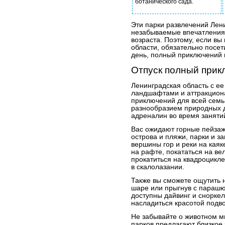
ботанического сада.
Эти парки развлечений Лен
незабываемые впечатления 
возраста. Поэтому, если вы
области, обязательно посет
день, полный приключений и
Отпуск полный прик
Ленинградская область с е
ландшафтами и аттракцион
приключений для всей семь
разнообразием природных 
адреналин во время заняти
Вас ожидают горные пейзаж
острова и пляжи, парки и з
вершины гор и реки на каяк
на рафте, покататься на в
прокатиться на квадроцикл
в скалолазании.
Также вы сможете ощутить 
шаре или прыгнув с парашю
доступны дайвинг и сноркел
насладиться красотой подв
Не забывайте о животном м
парков предлагают близкое