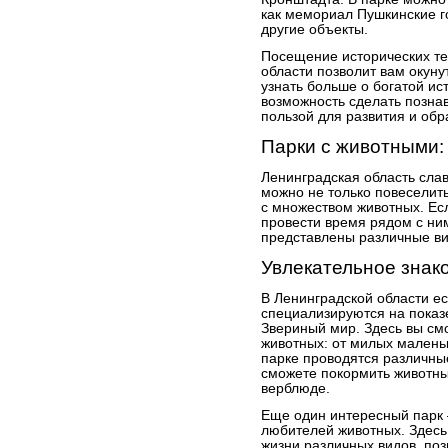
как мемориал Пушкинские го
другие объекты.
Посещение исторических те
области позволит вам окуну
узнать больше о богатой ис
возможность сделать познав
пользой для развития и обр
Парки с животными:
Ленинградская область слав
можно не только повеселить
с множеством животных. Ес
провести время рядом с ними
представлены различные в
Увлекательное знак
В Ленинградской области ес
специализируются на показе
Звериный мир. Здесь вы см
животных: от милых малень
парке проводятся различны
сможете покормить животных
верблюде.
Еще один интересный парк 
любителей животных. Здесь
жизни различных видов, поз