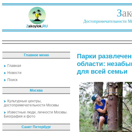
З
ак
Достопримечательности Ми
Z
akoylok.
RU
Парки развлечен
Главное меню
области: незаб
Главная
для всей семьи
Новости
Поиск
Москва
Культурные центры,
достопримечательности Москвы
Известные люди, личности Москвы.
Биография и фото
Санкт Петербург