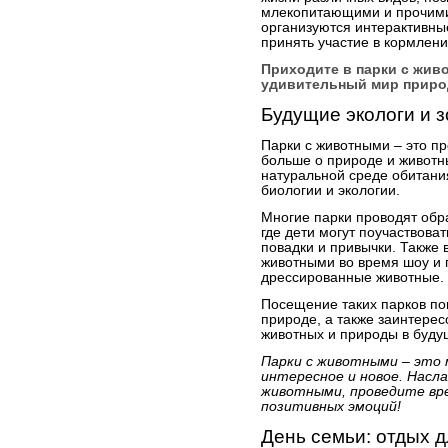
млекопитающими и прочими 
организуются интерактивны
принять участие в кормлени
Приходите в парки с жив
удивительный мир приро
Будущие экологи и з
Парки с животными – это пр
больше о природе и животны
натуральной среде обитания
биологии и экологии.
Многие парки проводят обр
где дети могут поучаствоват
повадки и привычки. Также 
животными во время шоу и 
дрессированные животные.
Посещение таких парков по
природе, а также заинтерес
животных и природы в буду
Парки с животными – это 
интересное и новое. Насл
животными, проведите вре
позитивных эмоций!
День семьи: отдых д