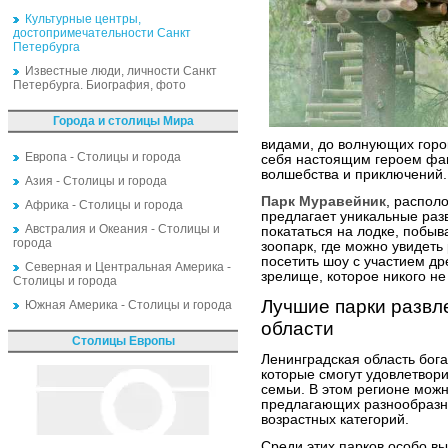
Культурные центры,
достопримечательности Санкт
Петербурга
Известные люди, личности Санкт
Петербурга. Биография, фото
Города и столицы Мира
видами, до волнующих горок
Европа - Столицы и города
себя настоящим героем фан
волшебства и приключений.
Азия - Столицы и города
Парк Муравейник
, распол
Африка - Столицы и города
предлагает уникальные раз
Австралия и Океания - Столицы и
покататься на лодке, побыва
города
зоопарк, где можно увидеть
посетить шоу с участием др
Северная и Центральная Америка -
зрелище, которое никого н
Столицы и города
Лучшие парки развл
Южная Америка - Столицы и города
области
Столицы Европы
Ленинградская область бог
которые смогут удовлетвори
семьи. В этом регионе можн
предлагающих разнообразны
возрастных категорий.
Среди этих парков особо в