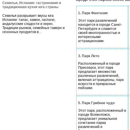
Севилья, Испания: гастрономия и
традиционная кухня юга страны
1. Парк Фантазия
Севилья раскрывает вкусы юга
Испании: тапас, хамон, гаспачо,
Этот парк развлечений
андалусские сладости и херес.
находится в городе Санкт-
Традиции рынков, семейных таверн и
Петербурге и славится
сезонных продуктов в…
своей многогранностью и
интересными
аттракционами.
3. Парк Лето
Расположенный в городе
Приозерск, этот парк
предлагает множество
различных развлечений,
включая аттракционы, парк
искусств и прекрасные
пейзажи.
5. Парк Грибное чудо
Этот парк, расположенный в
городе Всеволожск,
предлагает уникальное
сочетание парка
развлечений и