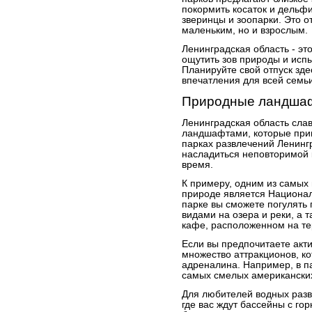
покормить косаток и дельфи
зверинцы и зоопарки. Это о
маленьким, но и взрослым.
Ленинградская область - эт
ощутить зов природы и исп
Планируйте свой отпуск зд
впечатления для всей семьи
Природные ландшаф
Ленинградская область сл
ландшафтами, которые прив
парках развлечений Ленинг
насладиться неповторимой 
время.
К примеру, одним из самых
природе является Национал
парке вы сможете погулять
видами на озера и реки, а 
кафе, расположенном на те
Если вы предпочитаете акти
множество аттракционов, к
адреналина. Например, в п
самых смелых американских 
Для любителей водных разв
где вас ждут бассейны с го