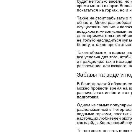
будет не только весело, но
время можно в парке Волна,
покататься на горках, но и
Также не стоит забывать о 
области. Много разнообразн
осуществить пешие и велос
воздухом и живописными п
достопримечательностей яв
не только насладиться купа
берегу, а также прокатиться
Таким образом, в парках ра
все условия для того, чтобы
аттракционах, так и наслад
развлечение для каждого, н
Забавы на воде и по
В Ленинградской области ес
можно провести время на в
различные активности и атт
подготовки.
Одним из самых популярных
расположенный в Петергофе
водными горками, посетить 
настоящих любителей экстр
как слайды Королевский спу
Те, кто хочет познать подв