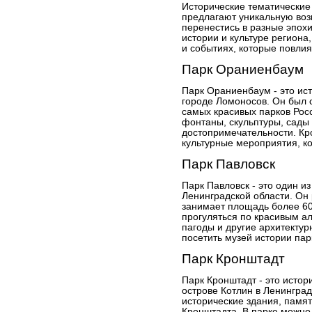
Исторические тематические
предлагают уникальную воз
перенестись в разные эпохи
истории и культуре региона
и событиях, которые повлия
Парк Ораниенбаум
Парк Ораниенбаум - это ис
городе Ломоносов. Он был с
самых красивых парков Росс
фонтаны, скульптуры, сады 
достопримечательности. Кро
культурные мероприятия, к
Парк Павловск
Парк Павловск - это один и
Ленинградской области. Он
занимает площадь более 60
прогуляться по красивым а
пагоды и другие архитекту
посетить музей истории пар
Парк Кронштадт
Парк Кронштадт - это исто
острове Котлин в Ленинград
исторические здания, памя
Кронштадта. В парке можно