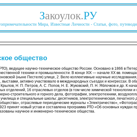
З
акоулок.
РУ
опримечательности Мира, Известные Личности - Статьи, фото, путеводи
ское общество
РТО), ведущее научно-техническое общество России. Основано в 1866 в Петер
чественной техники и промышленности. В конце XIX — начале XX вв. помеща
новской (ныне Пестеля) улице, 2. Вело коллективные научные исследования
ы, выставки, активно участвовало в международных съездах и конгрессах. В о
 Крылов, Н. П. Петров, А. С. Попов, Н. Е. Жуковский, П. Н. Яблочков и др. К на
ых отделений, 16 отраслевых отделов (в том числе химической технологии и 
ерно-строительного и горного дела, фотографии, электротехники, воздухопл
чилища и специальные школы: десятников, электротехническая, печатного д
о общества», отраслевые периодические журналы «Электричество», «Фотогр
1923 принят новый устав и составлена программа РТО «Об основных нуждах 
разованы научное и инженерно-техническое общества.