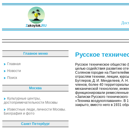
Дост
Z
akoylok.
RU
Русское техниче
Главное меню
Главная
Русское техническое общество (
целью содействия развитию оте
Новости
Соляном городке на Пантелеймо
отраслям техники, лекции, курс
Поиск
Бутлеров, Д. И. Менделеев, А. Н.
членов, более 40 территориальн
Москва
механической технологии, инжен
функционировали ремесленные у
«Записки Русского техническог
Культурные центры,
«Техника воздухоплавания». В 
достопримечательности Москвы
закрыто, вместо него в 1931 об
Известные люди, личности Москвы.
Биография и фото
Санкт Петербург