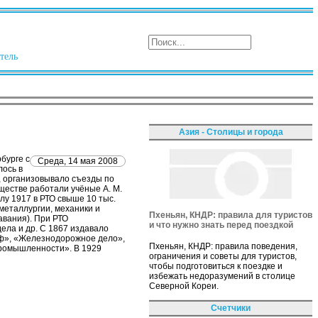
тель
Азия - Столицы и города
бурге с
Среда, 14 мая 2008
лось в
, организовывало съезды по
бществе работали учёные А. М.
чалу 1917 в РТО свыше 10 тыс.
металлургии, механики и
Пхеньян, КНДР: правила для туристов
авания). При РТО
и что нужно знать перед поездкой
ела и др. С 1867 издавало
аф», «Железнодорожное дело»,
Пхеньян, КНДР: правила поведения,
промышленности». В 1929
ограничения и советы для туристов,
чтобы подготовиться к поездке и
избежать недоразумений в столице
Северной Кореи.
Счетчики