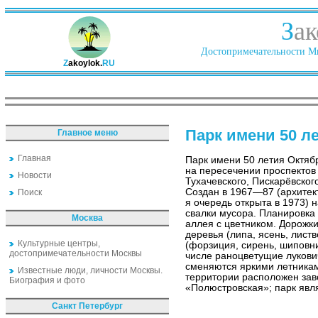
З
ак
Достопримечательности Ми
Z
akoylok.
RU
Парк имени 50 л
Главное меню
Главная
Парк имени 50 летия Октяб
на пересечении проспектов
Новости
Тухачевского, Пискарёвског
Создан в 1967—87 (архитект
Поиск
я очередь открыта в 1973) 
свалки мусора. Планировка
Москва
аллея с цветником. Дорож
деревья (липа, ясень, листв
Культурные центры,
(форзиция, сирень, шиповни
достопримечательности Москвы
числе раноцветущие лукови
сменяются яркими летника
Известные люди, личности Москвы.
территории расположен зав
Биография и фото
«Полюстровская»; парк явля
Санкт Петербург