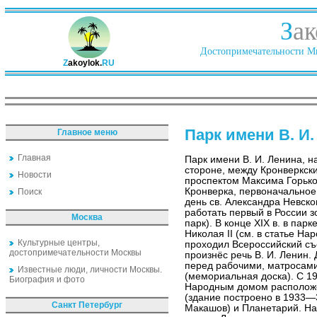
З
ак
Достопримечательности Ми
Z
akoylok.
RU
Парк имени В. И.
Главное меню
Главная
Парк имени В. И. Ленина, н
стороне, между Кронверкск
Новости
проспектом Максима Горько
Кронверка, первоначальное
Поиск
день св. Александра Невског
работать первый в России з
Москва
парк). В конце ХIX в. в па
Николая II (см. в статье На
Культурные центры,
проходил Всероссийский съе
достопримечательности Москвы
произнёс речь В. И. Ленин.
перед рабочими, матросами
Известные люди, личности Москвы.
(мемориальная доска). С 19
Биография и фото
Народным домом расположе
(здание построено в 1933—3
Санкт Петербург
Макашов) и Планетарий. На