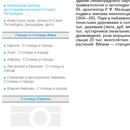
здание Ленинградского науч
травматологии и ортопедии 
Культурные центры,
06, архитектор Р. Ф. Мельц
достопримечательности Санкт
Петербурга
подвига экипажа миноносца
1904—05). Парк в пейзажно
Известные люди, личности Санкт
тенистыми дорожками и со
Петербурга. Биография, фото
тыс. деревьев (липа, дуб, вя
тыс. кустарников (кизильник
Города и столицы Мира
древовидная, роза морщини
свыше 20 тыс. многолетних 
растений. Вблизи — станция
Европа - Столицы и города
Азия - Столицы и города
Африка - Столицы и города
Австралия и Океания - Столицы и
города
Северная и Центральная Америка -
Столицы и города
Южная Америка - Столицы и города
Столицы Европы