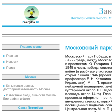
З
ак
Достопримечательности Ми
Z
akoylok.
RU
Московский пар
Главное меню
Главная
Московский парк Победы, в
Ленинграда, между Москов
Новости
и проспектом Ю. Гагарина. 
1945 в честь победы советс
Поиск
войне (в разбивке участвов
открыт 7 июля 1946 (проект
Москва
профессора Е. Н. Катонина 
Кирхоглани). М. п. П. орга
Культурные центры,
пейзажной планировки, зелё
достопримечательности Москвы
кустарников около 100 вид
площадь около 14 га). Глав
Известные люди, личности Москвы.
проспекта оформлен пропил
Биография и фото
внутренних стенах которых
посвящённых подвигам сове
Санкт Петербург
Центральная часть М. п. П