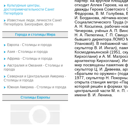
партер: на круглой площад
отходит Аллея Героев, на 
Культурные центры,
дважды Героев Советского С
достопримечательности Санкт
Петербурга
Фёдорова, В. М. Голубева, В
И. Богданова, лётчика-космо
Известные люди, личности Санкт
Социалистического Труда (г
Петербурга. Биография, фото
А. Н. Косыгина, рабочих-нов
Чичерова, учёных А. П. Вино
Города и столицы Мира
Н. А. Пилюгина, Г. П. Свищо
бывшего директора ЛОМО М.
Улановой). В пейзажной час
Европа - Столицы и города
скульптор В. И. Ингал), пам
Азия - Столицы и города
Космодемьянской (1951, ску
Кирхоглани) и А. М. Матрос
Африка - Столицы и города
архитектор Кирхоглани). Ин
мир посвящены памятник фр
Австралия и Океания - Столицы и
скульптор Ц. И. Дивеева, а
города
«Братьям по оружию» (под
Северная и Центральная Америка -
1977, скульптор Н. Покорны
Столицы и города
открыта станция метро «Па
которой решён в формах тр
Южная Америка - Столицы и города
центральной части М. п. П
имени В. И. Ленина.
Столицы Европы