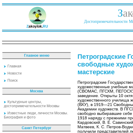
З
ак
Достопримечательности Ми
Z
akoylok.
RU
Петроградские Г
Главное меню
свободные худо
Главная
мастерские
Новости
Поиск
Петроградские Государств
художественные учебные м
Москва
(СВОМАС, ПГСХМ, ПЕГОСХУ
заведение. Открыты 10 окт
художественного училища ж
Культурные центры,
(ВХУ), в 1919—21 Свободны
достопримечательности Москвы
Академии художеств. В ПГ
Известные люди, личности Москвы.
свободно выбиравшие себе 
Биография и фото
1918 наряду с прежними про
Кардовский, В. Е. Савинский
Матвеев, К. С. Петров-Водк
Санкт Петербург
получили представителей ле