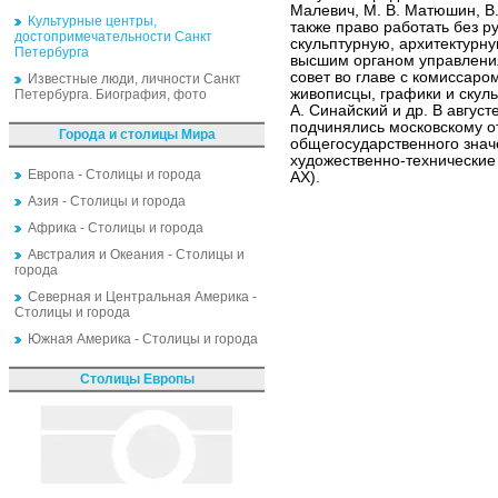
Малевич, М. В. Матюшин, В.
Культурные центры,
также право работать без р
достопримечательности Санкт
скульптурную, архитектурн
Петербурга
высшим органом управления
совет во главе с комиссаро
Известные люди, личности Санкт
живописцы, графики и скуль
Петербурга. Биография, фото
А. Синайский и др. В авгус
подчинялись московскому о
Города и столицы Мира
общегосударственного зна
художественно-технически
Европа - Столицы и города
АХ).
Азия - Столицы и города
Африка - Столицы и города
Австралия и Океания - Столицы и
города
Северная и Центральная Америка -
Столицы и города
Южная Америка - Столицы и города
Столицы Европы