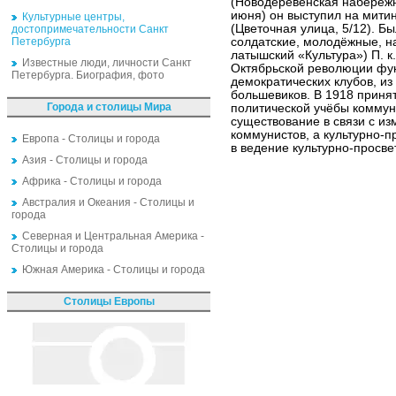
(Новодеревенская набережна
июня) он выступил на митин
Культурные центры,
(Цветочная улица, 5/12). 
достопримечательности Санкт
Петербурга
солдатские, молодёжные, н
латышский «Культура») П. к.
Известные люди, личности Санкт
Октябрьской революции фу
Петербурга. Биография, фото
демократических клубов, и
большевиков. В 1918 принят
Города и столицы Мира
политической учёбы коммунис
существование в связи с и
коммунистов, а культурно-
Европа - Столицы и города
в ведение культурно-просв
Азия - Столицы и города
Африка - Столицы и города
Австралия и Океания - Столицы и
города
Северная и Центральная Америка -
Столицы и города
Южная Америка - Столицы и города
Столицы Европы