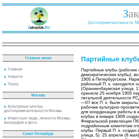
З
ак
Достопримечательности Ми
Z
akoylok.
RU
Партийные клуб
Главное меню
Главная
Партийные клубы (рабочие 
демократические клубы), во
Новости
1905 в Петербургском, Нар
районный П. к. находился н
Поиск
(Ораниенбаумская улица, 1
приняли 25 ноября 1905 пер
Москва
легальной деятельности Р
—07 все П. к. были закрыт
Культурные центры,
рабочие культурно-просвет
достопримечательности Москвы
для координации работы в 
клубах в январе 1908 созд
Известные люди, личности Москвы.
Февральской революции ПК
Биография и фото
подрайонным комитетам от
клубы. Первый П. к. создан
Санкт Петербург
улица, 5). 25 апреля (8 мая