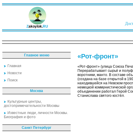
Дост
Z
akoylok.
RU
«Рот-фронт»
Главное меню
Главная
«Рот-фронт» (улица Союза Печа
Перерабатывает сырьё и полуфабр
Новости
воротники, манто. В составе о
(создана на базе открытой в 19
Поиск
находившейся на Невском проспе
немецкой коммунистической орг
Москва
объединении работал Герой Сов
Станислава святого костёл.
Культурные центры,
достопримечательности Москвы
Известные люди, личности Москвы.
Биография и фото
Санкт Петербург