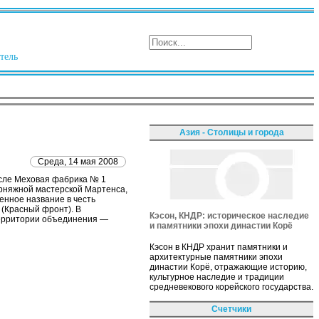
тель
Азия - Столицы и города
Среда, 14 мая 2008
исле Меховая фабрика № 1
орняжной мастерской Мартенса,
енное название в честь
 (Красный фронт). В
Кэсон, КНДР: историческое наследие
территории объединения —
и памятники эпохи династии Корё
Кэсон в КНДР хранит памятники и
архитектурные памятники эпохи
династии Корё, отражающие историю,
культурное наследие и традиции
средневекового корейского государства.
Счетчики