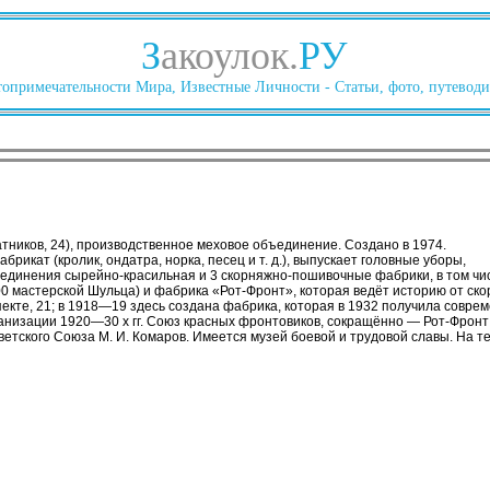
З
акоулок.
РУ
опримечательности Мира, Известные Личности - Статьи, фото, путеводи
тников, 24), производственное меховое объединение. Создано в 1974.
икат (кролик, ондатра, норка, песец и т. д.), выпускает головные уборы,
бъединения сырейно-красильная и 3 скорняжно-пошивочные фабрики, в том ч
00 мастерской Шульца) и фабрика «Рот-Фронт», которая ведёт историю от ск
кте, 21; в 1918—19 здесь создана фабрика, которая в 1932 получила соврем
анизации 1920—30 х гг. Союз красных фронтовиков, сокращённо — Рот-Фронт
етского Союза М. И. Комаров. Имеется музей боевой и трудовой славы. На 