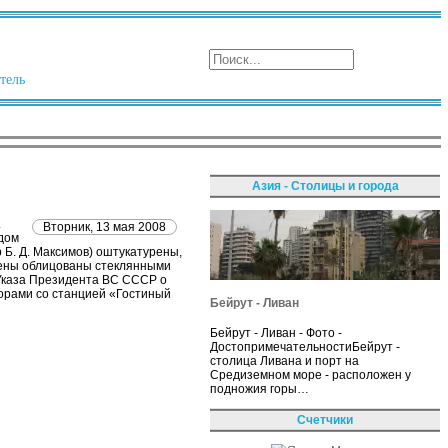
тель
Азия - Столицы и города
.
Вторник, 13 мая 2008
одом
 Б. Д. Максимов) оштукатурены,
стены облицованы стеклянными
 Указа Президента ВС СССР о
орами со станцией «Гостиный
Бейрут - Ливан
Бейрут - Ливан - Фото -
ДостопримечательностиБейрут -
столица Ливана и порт на
Средиземном море - расположен у
подножия горы…
Счетчики