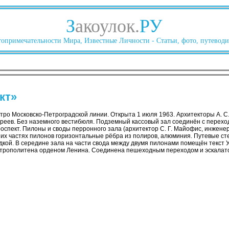
З
акоулок.
РУ
опримечательности Мира, Известные Личности - Статьи, фото, путеводи
кт»
тро Московско-Петроградской линии. Открыта 1 июля 1963. Архитекторы А. С
Андреев. Без наземного вестибюля. Подземный кассовый зал соединён с перех
роспект. Пилоны и своды перронного зала (архитектор С. Г. Майофис, инженер
жних частях пилонов горизонтальные рёбра из полиров, алюминия. Путевые 
адкой. В середине зала на части свода между двумя пилонами помещён текст
етрополитена орденом Ленина. Соединена пешеходным переходом и эскалат