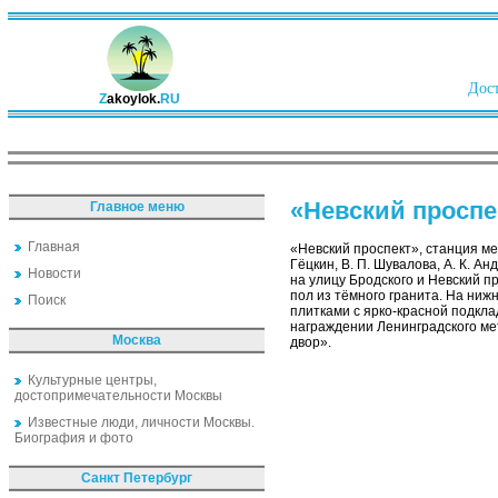
Дост
Z
akoylok.
RU
«Невский проспе
Главное меню
Главная
«Невский проспект», станция ме
Гёцкин, В. П. Шувалова, А. К. 
Новости
на улицу Бродского и Невский п
пол из тёмного гранита. На ни
Поиск
плитками с ярко-красной подкл
награждении Ленинградского м
Москва
двор».
Культурные центры,
достопримечательности Москвы
Известные люди, личности Москвы.
Биография и фото
Санкт Петербург