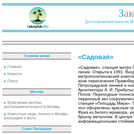
З
ак
Достопримечательности Ми
Z
akoylok.
RU
«Садовая»
Главное меню
Главная
«Садовая», станция метро
линии. Открыта в 1991. Вхо
Новости
метрополитеновский компле
зоне пересечения Правобер
Поиск
Петроградской линией и но
Архитекторы А. И. Прибульски
Москва
Попов. Переходные тоннели
перронный зал сооружались
Культурные центры,
станции «Площадь Мира». 
достопримечательности Москвы
пол оформлены красным гра
Фриз из белого мрамора, у
Известные люди, личности Москвы.
бронзу металлом. В центре 
Биография и фото
информационными стойкам
Санкт Петербург