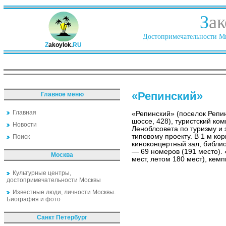
З
ак
Достопримечательности Ми
Z
akoylok.
RU
«Репинский»
Главное меню
Главная
«Репинский» (поселок Репи
шоссе, 428), туристский ко
Новости
Леноблсовета по туризму и 
типовому проекту. В 1 м кор
Поиск
киноконцертный зал, библио
— 69 номеров (191 место). 
Москва
мест, летом 180 мест), кемп
Культурные центры,
достопримечательности Москвы
Известные люди, личности Москвы.
Биография и фото
Санкт Петербург