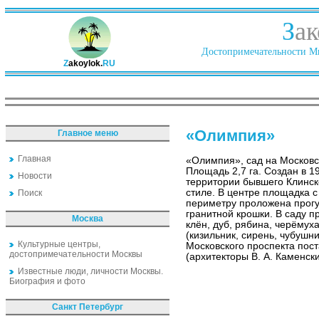
З
ак
Достопримечательности Ми
Z
akoylok.
RU
«Олимпия»
Главное меню
Главная
«Олимпия», сад на Московс
Площадь 2,7 га. Создан в 
Новости
территории бывшего Клинск
стиле. В центре площадка 
Поиск
периметру проложена прогу
гранитной крошки. В саду п
Москва
клён, дуб, рябина, черёмуха
(кизильник, сирень, чубушни
Культурные центры,
Московского проспекта пос
достопримечательности Москвы
(архитекторы В. А. Каменски
Известные люди, личности Москвы.
Биография и фото
Санкт Петербург