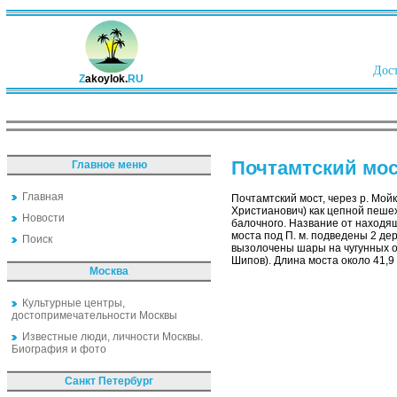
Дост
Z
akoylok.
RU
Почтамтский мо
Главное меню
Главная
Почтамтский мост, через р. Мой
Христианович) как цепной пешех
Новости
балочного. Название от находя
моста под П. м. подведены 2 де
Поиск
вызолочены шары на чугунных об
Шипов). Длина моста около 41,9 
Москва
Культурные центры,
достопримечательности Москвы
Известные люди, личности Москвы.
Биография и фото
Санкт Петербург