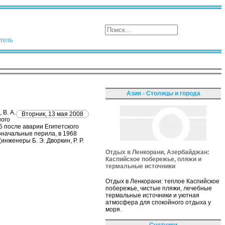
тель
Азия - Столицы и города
 В. А.
Вторник, 13 мая 2008
ного
5 после аварии Египетского
оначальные перила, в 1968
нженеры Б. Э. Дворкин, Р. Р.
Отдых в Ленкорани, Азербайджан:
Каспийское побережье, пляжи и
термальные источники
Отдых в Ленкорани: теплое Каспийское
побережье, чистые пляжи, лечебные
термальные источники и уютная
атмосфера для спокойного отдыха у
моря.
Счетчики