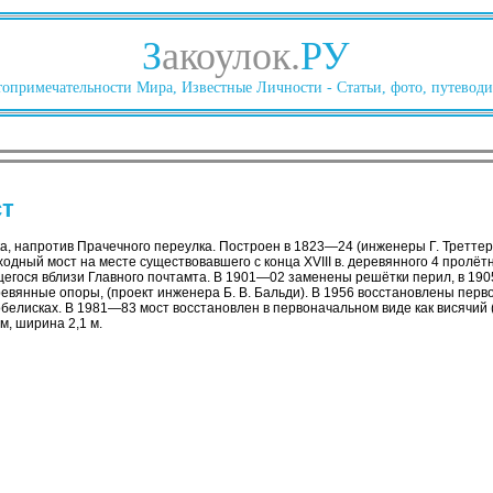
З
акоулок.
РУ
опримечательности Мира, Известные Личности - Статьи, фото, путеводи
ст
ка, напротив Прачечного переулка. Построен в 1823—24 (инженеры Г. Треттер,
одный мост на месте существовавшего с конца ХVIII в. деревянного 4 пролёт
щегося вблизи Главного почтамта. В 1901—02 заменены решётки перил, в 190
ревянные опоры, (проект инженера Б. В. Бальди). В 1956 восстановлены перв
елисках. В 1981—83 мост восстановлен в первоначальном виде как висячий (и
м, ширина 2,1 м.