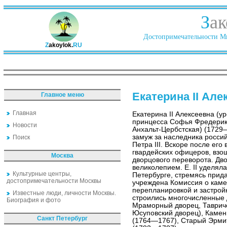
З
ак
Достопримечательности Ми
Z
akoylok.
RU
Екатерина II Але
Главное меню
Главная
Екатерина II Алексеевна (у
принцесса Софья Фредерик
Новости
Анхальт-Цербстская) (1729
замуж за наследника росси
Поиск
Петра III. Вскоре после его
гвардейских офицеров, взош
Москва
дворцового переворота. Дво
великолепием. Е. II уделял
Культурные центры,
Петербурге, стремясь прида
достопримечательности Москвы
учреждена Комиссия о каме
перепланировкой и застройк
Известные люди, личности Москвы.
строились многочисленные д
Биография и фото
Мраморный дворец, Тавриче
Юсуповский дворец), Каме
Санкт Петербург
(1764—1767), Старый Эрми