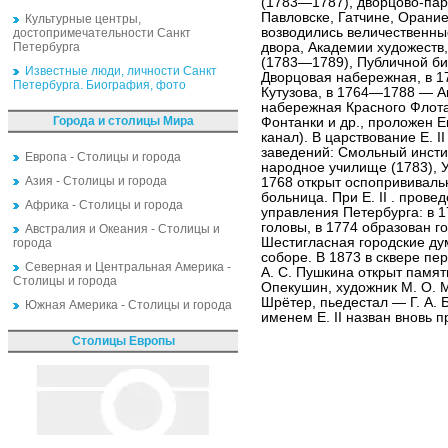
(1783—1787), дворцово-пар
Павловске, Гатчине, Орание
Культурные центры,
возводились величественны
достопримечательности Санкт
Петербурга
двора, Академии художеств
(1783—1789), Публичной би
Известные люди, личности Санкт
Дворцовая набережная, в 
Петербурга. Биография, фото
Кутузова, в 1764—1788 — А
набережная Красного Флота
Города и столицы Мира
Фонтанки и др., проложен Е
канал). В царствование Е. I
заведений: Смольный инстит
Европа - Столицы и города
народное училище (1783), У
Азия - Столицы и города
1768 открыт оспопрививаль
больница. При Е. II . пров
Африка - Столицы и города
управления Петербурга: в 
головы, в 1774 образован г
Австралия и Океания - Столицы и
Шестигласная городские дум
города
соборе. В 1873 в сквере п
Северная и Центральная Америка -
А. С. Пушкина открыт памятн
Столицы и города
Опекушин, художник М. О. М
Шрётер, пьедестал — Г. А. 
Южная Америка - Столицы и города
именем Е. II назван вновь 
Столицы Европы