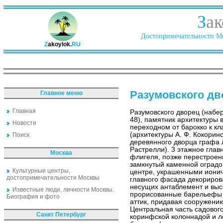
З
ак
Достопримечательности Ми
Z
akoylok.
RU
Разумовского дв
Главное меню
Главная
Разумовского дворец (набе
48), памятник архитектуры в
Новости
переходном от барокко к к
(архитектуры А. Ф. Кокорин
Поиск
деревянного дворца графа Ле
Растрелли). 3 этажное глав
Москва
флигеля, позже перестроен
замкнутый каменной оградо
Культурные центры,
центре, украшенными ионич
достопримечательности Москвы
главного фасада декориров
несущих антаблемент и высо
Известные люди, личности Москвы.
прорисованные барельефы 
Биография и фото
аттик, придавая сооружени
Центральная часть садовог
Санкт Петербург
коринфской колоннадой и 