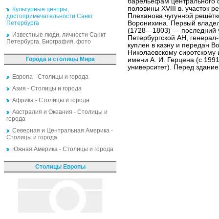
барельефам центрального 
половины XVIII в. участок р
Культурные центры,
Плеханова чугунной решётко
достопримечательности Санкт
Петербурга
Воронихина. Первый владел
(1728—1803) — последний у
Известные люди, личности Санкт
Петербургской АН, генерал-ф
Петербурга. Биография, фото
куплен в казну и передан В
Николаевскому сиротскому 
Города и столицы Мира
имени А. И. Герцена (с 199
университет). Перед здание
Европа - Столицы и города
Азия - Столицы и города
Африка - Столицы и города
Австралия и Океания - Столицы и
города
Северная и Центральная Америка -
Столицы и города
Южная Америка - Столицы и города
Столицы Европы