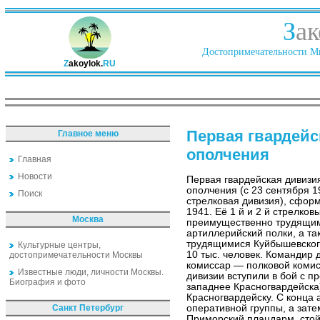
З
ак
Достопримечательности Ми
Z
akoylok.
RU
Первая гвардейс
Главное меню
ополчения
Главная
Новости
Первая гвардейская дивизи
ополчения (с 23 сентября 1
Поиск
стрелковая дивизия), сфор
1941. Её 1 й и 2 й стрелко
Москва
преимущественно трудящими
артиллерийский полки, а т
трудящимися Куйбышевског
Культурные центры,
10 тыс. человек. Командир 
достопримечательности Москвы
комиссар — полковой комисс
Известные люди, личности Москвы.
дивизии вступили в бой с п
Биография и фото
западнее Красногвардейска)
Красногвардейску. С конца 
Санкт Петербург
оперативной группы, а зате
Приморский плацдарм, стой