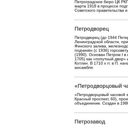
Петроградское бюро ЦК РКП(
марта 1918 в процессе под
Советского правительства и
Петродворец
Петродворец (до 1944 Пете
Ленинградской области, пр
Финского залива, железнод
подчинён (с 1936) горсовет
(1990). Основан Петром I в 
1705) как «попутный двор» 
Котлин. В 1710 х гг. в П. н
ансамбля.
«Петродворцовый ч
«Петродворцовый часовой з
Красный проспект, 60), про
объединение. Создан в 198
Петрозавод