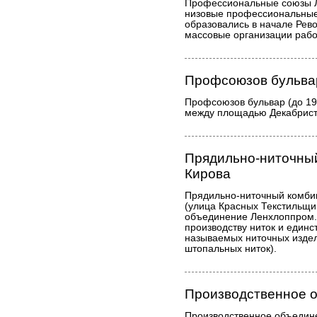
Профессиональные союзы 
низовые профессиональные
образовались в начале Ре
массовые организации рабо
Профсоюзов бульва
Профсоюзов бульвар (до 19
между площадью Декабрист
Прядильно-ниточный
Кирова
Прядильно-ниточный комбин
(улица Красных Текстильщик
объединение Ленхлоппром.
производству ниток и единс
называемых ниточных издел
штопальных ниток).
Производственное о
Производственное объедине