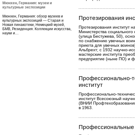
Мюнхен, Германия: музеи и
культурные экспозиции
Мюнхен, Германия: обзор музеев и
Протезирования инс
культурных экспозиций — Старая и
Новая пинакотеки, Немецкий музей,
Протезирования институт н
БМВ, Резиденция. Коллекции искусства,
Министерства социального
науки и…
(улица Бестужева, 50), осно
по снабжению увечных воин
приюта для увечных воинов)
Альбрехт; с 1932 научно-исс
мастерские института прео
предприятие (ныне ПО) и ф
Профессионально-т
институт
Профессионально-техничес
институт Всесоюзный научн
(ВНИИ Профтехобразования)
в 1963.
Профессиональные 