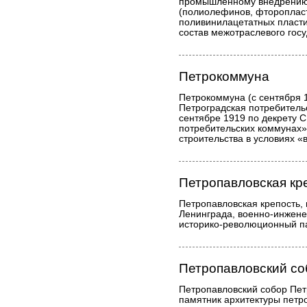
промышленному внедрению
(полиолефинов, фторопласт
поливинилацетатных пластик
состав межотраслевого гос
Петрокоммуна
Петрокоммуна (с сентября 
Петроградская потребитель
сентябре 1919 по декрету С
потребительских коммунах»
строительства в условиях «
Петропавловская кр
Петропавловская крепость,
Ленинграда, военно-инжене
историко-революционный п
Петропавловский со
Петропавловский собор Пет
памятник архитектуры петро