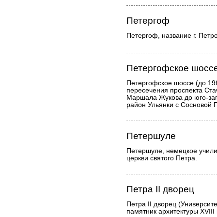
Петергоф
Петергоф, название г. Петр
Петергофское шосс
Петергофское шоссе (до 196
пересечения проспекта Ста
Маршала Жукова до юго-за
район Ульянки с Сосновой 
Петершуле
Петершуле, немецкое учил
церкви святого Петра.
Петра II дворец
Петра II дворец (Университ
памятник архитектуры ХVIII 