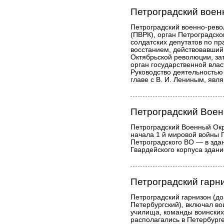
Петроградский воен
Петроградский военно-рев
(ПВРК), орган Петроградско
солдатских депутатов по п
восстанием, действовавший
Октябрьской революции, за
орган государственной вла
Руководство деятельностью
главе с В. И. Лениным, яв
Петроградский Воен
Петроградский Военный Окру
начала 1 й мировой войны 
Петроградского ВО — в зда
Гвардейского корпуса здани
Петроградский гарн
Петроградский гарнизон (до
Петербургский), включал во
училища, команды воинских
располагались в Петербурге