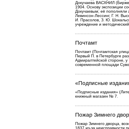
Докучаева ВАСХНИЛ (Биржево
1904. Основу экспозиции со
Докучаевым; её пополняли Л.
Левинсон-Лессинг, Г. Н. Выс
И. Прасолов, З. Ю. Шокальс
учреждение и методический
Почтамт
Почтамт (Почтамтская улица,
Первый П. в Петербурге ра
Адмиралтейской стороне, у 
современной площади Суво
«Подписные издани
«Подписные издания» (Лите
книжный магазин № 7.
Пожар Зимнего дво
Пожар Зимнего дворца, воз
1837 из-за неисправности п