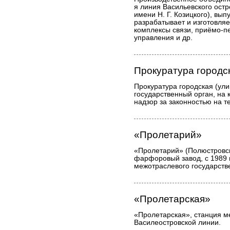
я линия Васильевского остро
имени Н. Г. Козицкого), вып
разрабатывает и изготовля
комплексы связи, приёмо-п
управления и др.
Прокуратура городс
Прокуратура городская (ули
государственный орган, на 
надзор за законностью на т
«Пролетарий»
«Пролетарий» (Полюстровски
фарфоровый завод, с 1989 в
межотраслевого государст
«Пролетарская»
«Пролетарская», станция м
Василеостровской линии.