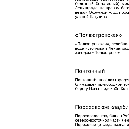
болотный, болотистый), мес
Ленинграда, на правом бер
веткой Окружной ж. д., про
улицей Ватутина.
«Полюстровская»
«Полюстровская», лечебно
вода источника в Ленинград
заводом «Полюстрово».
Понтонный
Понтонный, посёлок городско
ближайшей пригородной зон
берегу Невы; подчинён Кол
Пороховское кладб
Пороховское кладбище (Рябо
северо-восточной части Лен
Пороховых (отсюда название