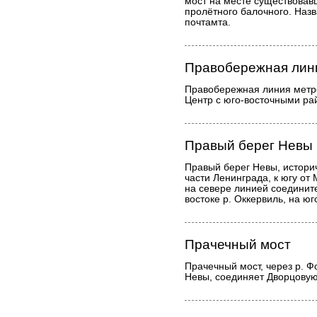
мост на месте существовавш
пролётного балочного. Наз
почтамта.
Правобережная лин
Правобережная линия метр
Центр с юго-восточными ра
Правый берег Невы
Правый берег Невы, истори
части Ленинграда, к югу от
на севере линией соедините
востоке р. Оккервиль, на юг
Прачечный мост
Прачечный мост, через р. Фо
Невы, соединяет Дворцовую