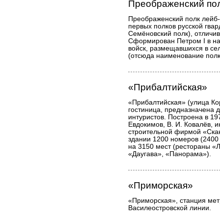
Преображенский по
Преображенский полк лейб-г
первых полков русской гвар
Семёновский полк), отличив
Сформирован Петром I в нача
войск, размещавшихся в се
(отсюда наименование полк
«Прибалтийская»
«Прибалтийская» (улица Ко
гостиница, предназначена 
интуристов. Построена в 19
Евдокимов, В. И. Ковалёв, 
строительной фирмой «Скан
здании 1200 номеров (2400
на 3150 мест (рестораны «
«Даугава», «Панорама»).
«Приморская»
«Приморская», станция мет
Василеостровской линии.