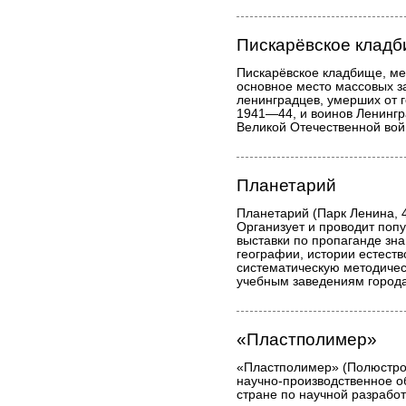
Пискарёвское клад
Пискарёвское кладбище, м
основное место массовых 
ленинградцев, умерших от 
1941—44, и воинов Ленингр
Великой Отечественной вой
Планетарий
Планетарий (Парк Ленина, 4
Организует и проводит поп
выставки по пропаганде зна
географии, истории естеств
систематическую методиче
учебным заведениям города
«Пластполимер»
«Пластполимер» (Полюстров
научно-производственное о
стране по научной разрабо