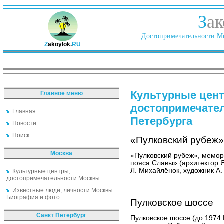
З
ак
Достопримечательности Ми
Z
akoylok.
RU
Культурные цен
Главное меню
достопримечате
Главная
Петербурга
Новости
Поиск
«Пулковский рубеж»
Москва
«Пулковский рубеж», мемор
пояса Славы» (архитектор Я.
Л. Михайлёнок, художник А.
Культурные центры,
достопримечательности Москвы
Известные люди, личности Москвы.
Биография и фото
Пулковское шоссе
Санкт Петербург
Пулковское шоссе (до 1974 