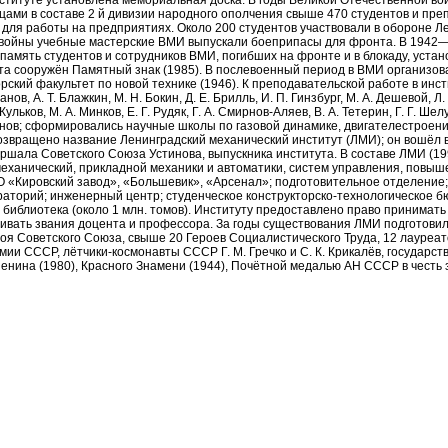
ституте установлена мемориальная доска. В годы Великой Отечественной во
ами в составе 2 й дивизии народного ополчения свыше 470 студентов и преп
для работы на предприятиях. Около 200 студентов участвовали в обороне Ле
войны учебные мастерские ВМИ выпускали боеприпасы для фронта. В 1942—
В память студентов и сотрудников ВМИ, погибших на фронте и в блокаду, уст
ута сооружён Памятный знак (1985). В послевоенный период в ВМИ организо
торский факультет по новой технике (1946). К преподавательской работе в ин
в, А. Т. Блажкин, М. Н. Бокин, Д. Е. Брилль, И. П. Гинзбург, М. А. Дешевой, Л. 
Кульков, М. А. Минков, Е. Г. Рудяк, Г. А. Смирнов-Аляев, В. А. Тетерин, Г. Г. Шелу
Яшнов; сформировались научные школы по газовой динамике, двигателестроен
озвращено название Ленинградский механический институт (ЛМИ); он вошёл в
ршала Советского Союза Устинова, выпускника института. В составе ЛМИ (19
ханический, прикладной механики и автоматики, систем управления, повыш
О «Кировский завод», «Большевик», «Арсенал»; подготовительное отделение;
аторий; инженерный центр; студенческое конструкторско-технологическое 
; библиотека (около 1 млн. томов). Институту предоставлено право принимать
аивать звания доцента и профессора. За годы существования ЛМИ подготовил
оя Советского Союза, свыше 20 Героев Социалистического Труда, 12 лауреа
ии СССР, лётчики-космонавты СССР Г. М. Гречко и С. К. Крикалёв, государс
нина (1980), Красного Знамени (1944), Почётной медалью АН СССР в честь з