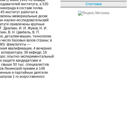
йны (с июня 1941 по январь
Счетчики
одавателей института, а 530
нинграда в составе полка
45 институт работал в
ановлены мемориальные доски
ван научно-исследовательский
ституте привлечены крупные
Г. Драпкин, И. И. Жуков, Н. И.
хин, В. Н. Цвибель, В. П.
ию, деталям машин, технологии
 число базовых вузов страны; в
90): факультеты —
ения квалификации, 4 вечерних
 аспирантура; 38 кафедр; 16
бюро; опытно-экспериментальный
 к защите кандидатские и
 свыше 50 тыс. специалистов.
тов Ленинской премии и 148
твенные и партийные деятели.
апуска 1 го искусственного