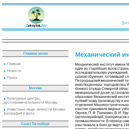
Дост
Z
akoylok.
RU
Механический ин
Главное меню
Главная
Механический институт имени Ма
один из старейших вузов страны
Новости
исследовательских учреждений,
сроком обучения, готовивший сл
Поиск
Петроградский механический те
революционеры: народоволец И. 
Москва
боевого отряда Северной област
мемориальной доске, установлен
образован Механический инстит
Культурные центры,
пулемётному производству и ин
достопримечательности Москвы
отделения Машиностроительного
участие принимали видные учёные
Известные люди, личности Москвы.
Окунев, П. Ф. Папкович, В. И. 
Биография и фото
(артиллерийский, боеприпасов и
промышленности. В период сов
Санкт Петербург
участвовала в боях до марта 19