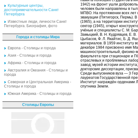
память погибших студентов в ин
1942) на фронт ушли добровольц
Культурные центры,
человек были направлены в тыл 
достопримечательности Санкт
МПВО. На протяжении всех лет 
Петербурга
эвакуации (Пятигорск, Пермь). 
Известные люди, личности Санкт
(1965), а на территории инстит
Петербурга. Биография, фото
сектор (1945), открыт конструк
учёные и специалисты С. М. Барано
Замыцкий, В. Н. Кудрявцев, Е. В. 
Города и столицы Мира
Цыбасов, Ф. Л. Якайтис, Б. Д. 
материалов. В 1959 институту в
декабре 1984 присвоено имя Ма
Европа - Столицы и города
машиностроительный, физико-ме
Азия - Столицы и города
факультета при стационаре и П
отраслевых и проблемных лабор
Африка - Столицы и города
завод; музей истории института
докторские диссертации, присв
Австралия и Океания - Столицы и
Среди выпускников вуза — 3 Гер
города
лауреатов Государственной прем
Северная и Центральная Америка -
Институт награждён орденами Ле
Столицы и города
спутника Земли.
Южная Америка - Столицы и города
Столицы Европы