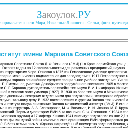
З
акоулок.
РУ
опримечательности Мира, Известные Личности - Статьи, фото, путеводи
ститут имени Маршала Советского Союза
ршала Советского Союза Д. Ф. Устинова (ЛМИ) (1 я Красноармейская улица, 
. Готовит кадры по 12 специальностям для различных предприятий, научно-
 конструкторских бюро. Основан в 1875 как Ремесленное училище цесаревича
есарно-механических подмастерьев для заводов; с мая 1917 Петроградское т
хникум, хорошо оснащённое среднее специальное учебное заведение. Учили
П. Емельянов, участник Декабрьского вооружённого восстания 1905 в Москве 
и С. Г. Баранов, руководитель партячейки техникума В. А. Никифоров. Их им
ной в Актовом зале училища (1927). В 1930 на базе техникума и Механическ
ут с дневным и вечерним отделениями для подготовки инженеров по обработ
струментальному делу. В 1932 после слияния с курсами Военно-технической 
 института получил название Военно-механический институт (ВМИ). В стан
 и конструкторы А. А. Благонравов, М. Ф. Васильев, И. И. Иванов, М. Я. Крупча
Рдутловский. Первым директором ВМИ был назначен С. Ф. Степанов. К 1934 в с
 морского оружия) и 17 кафедр. К июню 1941 институт подготовил свыше 2,1
етско-финляндской войны комсомольская организация ВМИ сформировала рот
40. В боях отличились А. Жданов, награждённый посмертно орденом Ленина, и