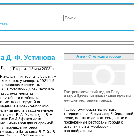
тель
 Д. Ф. Устинова
Азия - Столицы и города
1),
Вторник, 13 мая 2008
 Николая — интернат с 5 летним
ехническое училище, с 1921 1 й
ще закончили известные
А. В. Ухтомский, член Летучего
Гастрономический гид по Баку,
ена запечатлены на
Азербайджан: национальная кухня и
ого учебного комбината
лучшие рестораны города
ке металлов, оружейно-
академии и Военно-морского
Гастрономический гид по Баку:
овлении института деятельное
традиционные блюда азербайджанской
тников, В. А. Микеладзе, Б. Н.
кухни, местные деликатесы, рынки и
оставе ВМИ 3 факультета
проверенные рестораны города с
 тыс. инженеров для оборонной
аутентичной атмосферой и
у лыжников, которая
разнообразным…
 комиссар батальона Я. Гайс. В