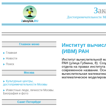
З
ак
Достопримечательности Ми
Z
akoylok.
RU
Институт вычис
Главное меню
(ИВМ) РАН
Главная
Новости
Институт вычислительной м
РАН (улица Губкина, 8). Соз
Поиск
отдела на правах институт
современное название. Ос
Москва
вычислительная математика
математическое моделиров
Культурные центры,
достопримечательности Москвы
Известные люди, личности Москвы.
Биография и фото
Санкт Петербург