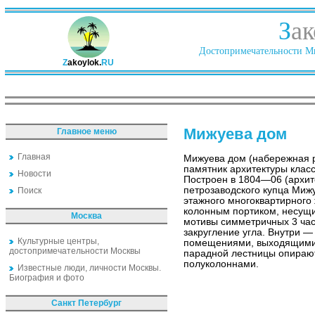
З
ак
Достопримечательности Ми
Z
akoylok.
RU
Мижуева дом
Главное меню
Главная
Мижуева дом (набережная р
памятник архитектуры клас
Новости
Построен в 1804—06 (архите
петрозаводского купца Мижу
Поиск
этажного многоквартирного
колонным портиком, несущи
Москва
мотивы симметричных 3 час
закругление угла. Внутри 
Культурные центры,
помещениями, выходящими
достопримечательности Москвы
парадной лестницы опираю
полуколоннами.
Известные люди, личности Москвы.
Биография и фото
Санкт Петербург