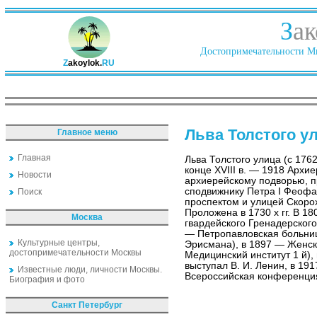
З
ак
Достопримечательности Ми
Z
akoylok.
RU
Льва Толстого у
Главное меню
Главная
Льва Толстого улица (с 1762
конце XVIII в. — 1918 Архие
Новости
архиерейскому подворью, п
сподвижнику Петра I Феофа
Поиск
проспектом и улицей Скорох
Проложена в 1730 х гг. В 1
Москва
гвардейского Гренадерского 
— Петропавловская больниц
Культурные центры,
Эрисмана), в 1897 — Женск
достопримечательности Москвы
Медицинский институт 1 й)
выступал В. И. Ленин, в 191
Известные люди, личности Москвы.
Всероссийская конференци
Биография и фото
Санкт Петербург