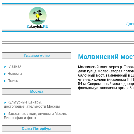
Дост
Z
akoylok.
RU
Молвинский мос
Главное меню
Главная
Молвинский мост, через р. Тара
дачи купца Молво (вторая полови
Новости
балочный мост, заменённый в 1
чугунных колонн (инженеры П. П
Поиск
54 м. Современный мост однопр
фасадам установлены арки, обл
Москва
Культурные центры,
достопримечательности Москвы
Известные люди, личности Москвы.
Биография и фото
Санкт Петербург