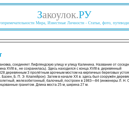
З
акоулок.
РУ
опримечательности Мира, Известные Личности - Статьи, фото, путеводи
т
кановка, соединяет Лифляндскую улицу и улицу Калинина. Название от сосед
на XVIII в., не сохранилась). Здесь находился с конца XVIII в. деревянный
828 деревянным 3 пролётным арочным мостом на кирпичных береговых устоях
. Базен, Б. П. Э. Клапейрон). Затем в начале XX в. здесь был сооружён дере
олетный, железобетонный, балочный, построен в 1983—84 (инженеры Л. Н. Со
ицованные гранитом. Длина моста 25 м, ширина 27 м.