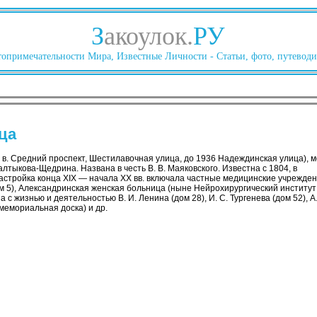
З
акоулок.
РУ
опримечательности Мира, Известные Личности - Статьи, фото, путеводи
ца
X в. Средний проспект, Шестилавочная улица, до 1936 Надеждинская улица), 
лтыкова-Щедрина. Названа в честь В. В. Маяковского. Известна с 1804, в
Застройка конца XIX — начала XX вв. включала частные медицинские учрежде
м 5), Александринская женская больница (ныне Нейрохирургический институт 
а с жизнью и деятельностью В. И. Ленина (дом 28), И. С. Тургенева (дом 52), А.
; мемориальная доска) и др.