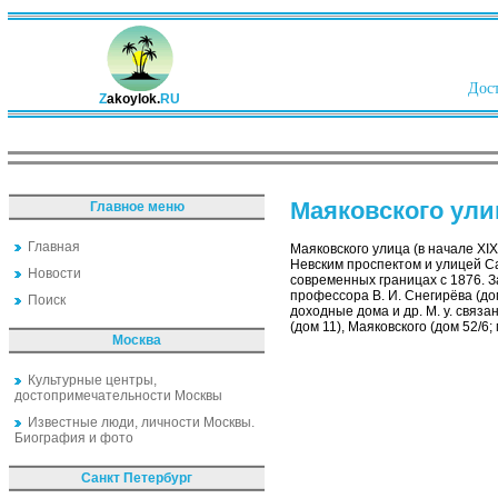
Дост
Z
akoylok.
RU
Маяковского ули
Главное меню
Главная
Маяковского улица (в начале XI
Невским проспектом и улицей Са
Новости
современных границах с 1876. 
профессора В. И. Снегирёва (до
Поиск
доходные дома и др. М. у. связан
(дом 11), Маяковского (дом 52/6
Москва
Культурные центры,
достопримечательности Москвы
Известные люди, личности Москвы.
Биография и фото
Санкт Петербург