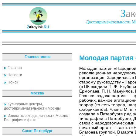
З
ак
Достопримечательности Ми
Z
akoylok.
RU
Молодая партия
Главное меню
Главная
Молодая партия «Народной
революционная народоволь
Новости
организация. Зародилась в
старому руководству «Наро
Поиск
(в ЦК входили П. Ф. Якубович
Ермолаев, П. Н. Мануйлов, М
Москва
Главная задача партии — п
рабочих, важное агитацион
Культурные центры,
террор (то есть террор, н
достопримечательности Москвы
фабрикантов). Члены М. п. 
создали в Петербурге ряд р
Известные люди, личности Москвы.
типографии в Петербурге, Д
Биография и фото
связи с народовольческими 
печатный орган — газета «
Санкт Петербург
Благоева группой. В марте