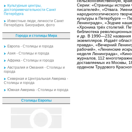
сельскохозяйственную, кра
Серии: «Страницы истории 
Культурные центры,
писателей», «Отвага. Умени
достопримечательности Санкт
Петербурга
народнопоэтического творч
культуры в Петербурге — П
Известные люди, личности Санкт
Ленинграде», «Зодчие наше
Петербурга. Биография, фото
«Хроника трёх столетий. П
библиотека революционных 
Города и столицы Мира
и др. В 1990—232 названия
экземпляров. Издаёт облас
правда», «Вечерний Ленинг
Европа - Столицы и города
рабочий», «Ленинские искр
Азия - Столицы и города
неделя Ленинграда», «Кино
журналов, 112 многотиражны
Африка - Столицы и города
доставляемых из Москвы, 1
орденом Трудового Красног
Австралия и Океания - Столицы и
города
Северная и Центральная Америка -
Столицы и города
Южная Америка - Столицы и города
Столицы Европы