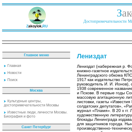
З
ак
Достопримечательности Ми
Z
akoylok.
RU
Лениздат
Главное меню
Главная
Лениздат (набережная р. Фо
книжно-газетное издательст
Новости
Ленинградского обкома КПС
1917 как издательство Пет
Поиск
руководитель И. И. Ионов), 
1938 современное название
Москва
и Пскове. В первые годы Со
массовую агитационную лит
Культурные центры,
листовки, газеты «Известия
достопримечательности Москвы
солдатских депутатов», «Ра
журнал «Пламя». В 20 х гг.
Известные люди, личности Москвы.
художественную литературу
Биография и фото
блокады Ленинграда издава
для защитников города. Ны
Санкт Петербург
производственно-техническ