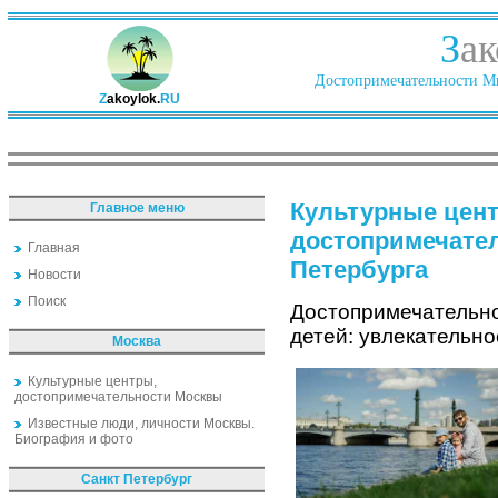
З
ак
Достопримечательности Ми
Z
akoylok.
RU
Культурные цен
Главное меню
достопримечате
Главная
Петербурга
Новости
Поиск
Достопримечательно
детей: увлекательн
Москва
Культурные центры,
достопримечательности Москвы
Известные люди, личности Москвы.
Биография и фото
Санкт Петербург