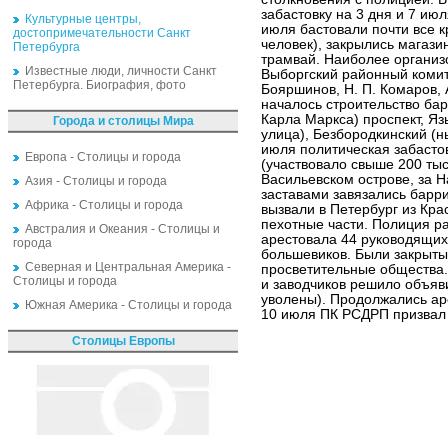
забастовку на 3 дня и 7 и
Культурные центры,
июля бастовали почти все к
достопримечательности Санкт
человек), закрылись магаз
Петербурга
трамвай. Наиболее органи
Известные люди, личности Санкт
Выборгский районный комите
Петербурга. Биография, фото
Бояршинов, Н. П. Комаров, А
началось строительство ба
Карла Маркса) проспект, Я
Города и столицы Мира
улица), Безбородкинский (н
июля политическая забасто
Европа - Столицы и города
(участвовало свыше 200 тыс
Васильевском острове, за Н
Азия - Столицы и города
заставами завязались барри
Африка - Столицы и города
вызвали в Петербург из Кра
пехотные части. Полиция р
Австралия и Океания - Столицы и
арестовала 44 руководящих
города
большевиков. Были закрыты
Северная и Центральная Америка -
просветительные общества.
Столицы и города
и заводчиков решило объяви
уволены). Продолжались аре
Южная Америка - Столицы и города
10 июля ПК РСДРП призвал
Столицы Европы