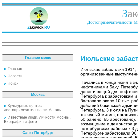
З
ак
Достопримечательности Ми
Z
akoylok.
RU
Июльские забаст
Главное меню
Главная
Июльские забастовки 1914,
организованные выступлени
Новости
Начались в конце июня в з
Поиск
нефтяниками Баку. Петербу
денег и вещей для нефтяни
Москва
Петербурга к забастовкам 
бастовало около 10 тыс. ра
действий бакинской админи
Культурные центры,
достопримечательности Москвы
Петербурга. 3 июля на Пут
тысячный митинг, организо
Известные люди, личности Москвы.
50 ранено, 65 арестовано).
Биография и фото
возмущение и демонстрации
петербургских рабочих к 3 д
Санкт Петербург
Петербурге забастовали 90 
столкновения с полицией. В