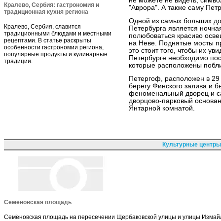
не можете не видеть, симво
Кралево, Сербия: гастрономия и
"Аврора". А также саму Пет
традиционная кухня региона
Одной из самых больших до
Кралево, Сербия, славится
Петербурга является ночная
традиционными блюдами и местными
полюбоваться красиво осв
рецептами. В статье раскрыты
на Неве. Поднятые мосты п
особенности гастрономии региона,
это стоит того, чтобы их уви
популярные продукты и кулинарные
Петербурге необходимо пос
традиции.
которые расположены побли
Петергоф, расположен в 29 
берегу Финского залива и 
феноменальный дворец и са
дворцово-парковый основан
Янтарной комнатой.
Культурные центры
Семёновская площадь
Семёновская площадь на пересечении Щербаковской улицы и улицы Измайл