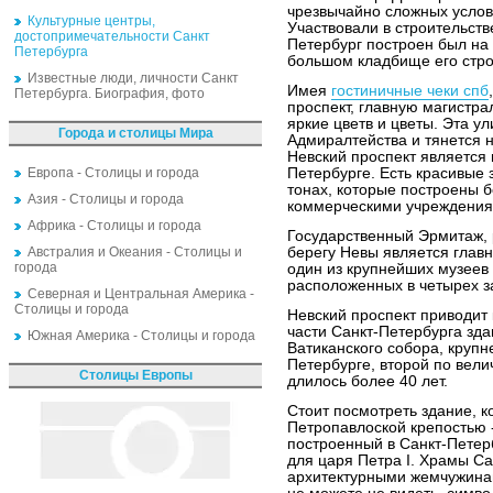
чрезвычайно сложных услов
Культурные центры,
Участвовали в строительстве
достопримечательности Санкт
Петербург построен был на 
Петербурга
большом кладбище его стро
Известные люди, личности Санкт
Имея
гостиничные чеки спб
Петербурга. Биография, фото
проспект, главную магистра
яркие цветв и цветы. Эта у
Города и столицы Мира
Адмиралтейства и тянется н
Невский проспект является
Европа - Столицы и города
Петербурге. Есть красивые 
тонах, которые построены 
Азия - Столицы и города
коммерческими учреждения
Африка - Столицы и города
Государственный Эрмитаж, 
Австралия и Океания - Столицы и
берегу Невы является глав
города
один из крупнейших музеев 
расположенных в четырех з
Северная и Центральная Америка -
Столицы и города
Невский проспект приводит
части Санкт-Петербурга зда
Южная Америка - Столицы и города
Ватиканского собора, крупн
Петербурге, второй по вели
Столицы Европы
длилось более 40 лет.
Стоит посмотреть здание, к
Петропавлоской крепостью 
построенный в Санкт-Петер
для царя Петра I. Храмы С
архитектурными жемчужинам