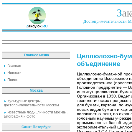
З
ак
Достопримечательности Ми
Z
akoylok.
RU
Целлюлозно-бу
Главное меню
объединение
Главная
Новости
Целлюлозно-бумажной про
объединение Всесоюзное н
Поиск
производственное (проспект
Головное предприятие — В
Москва
институт целлюлозно-бума
Организован в 1930. Ведёт
технологических процессов
Культурные центры,
для бумаги, картона, по из
достопримечательности Москвы
новых видов бумаги и карто
Известные люди, личности Москвы.
волокнистых плит, по охра
Биография и фото
головным научным учрежден
промышленных баз объедин
Санкт Петербург
экспериментальный целлюл
Основан в 1714 Петром I к