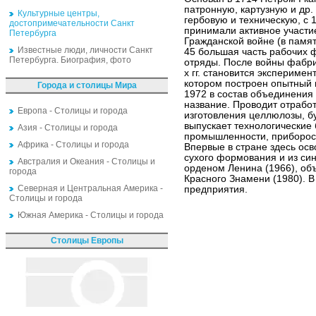
патронную, картузную и др.
Культурные центры,
гербовую и техническую, с 
достопримечательности Санкт
принимали активное участи
Петербурга
Гражданской войне (в памят
Известные люди, личности Санкт
45 большая часть рабочих 
Петербурга. Биография, фото
отряды. После войны фабрик
х гг. становится эксперим
котором построен опытный 
Города и столицы Мира
1972 в состав объединения
название. Проводит отрабо
Европа - Столицы и города
изготовления целлюлозы, бу
выпускает технологические 
Азия - Столицы и города
промышленности, приборост
Африка - Столицы и города
Впервые в стране здесь ос
сухого формования и из син
Австралия и Океания - Столицы и
орденом Ленина (1966), о
города
Красного Знамени (1980). В
Северная и Центральная Америка -
предприятия.
Столицы и города
Южная Америка - Столицы и города
Столицы Европы