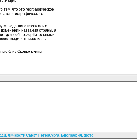
анизаций.
о тем, что это географическое
е этого географического
му Македония отказалась от
 изменении названия страны, а
тает для себя оскорбительными.
 начал выделять миллионы
нные близ Скопье руины
ди, личности Санкт Петербурга. Биография, фото