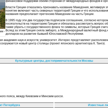
финансовой поддержки обеим сторонам от международных фондов и орг
Власти Греции отказались признавать название Македония, мотивируя эт
понятие включает часть северных территорий Греции и что использовани
названия предполагает претензию Македонии на часть Греции.
В 1995 году эти два государства подписали соглашение, согласно которо
посягательств на территорию Греции и обязалась рассмотреть вопрос об
также убрать с государственного флага те символы, которые Греция счи
Вслед за этим Греция сняла эмбарго, а Международный валютный фонд
ии -
долларов на развитие бывшей Югославской Республики.
ая академия наук и искусств; университет. Интерес представляют расположе
 сооружается новый центр столицы (проект японского архитектора К. Тангэ).
Культурные центры, достопримечательности Москвы
ного пояса, между Киевским и Минским шоссе.
кт Петербурга
Известные лю