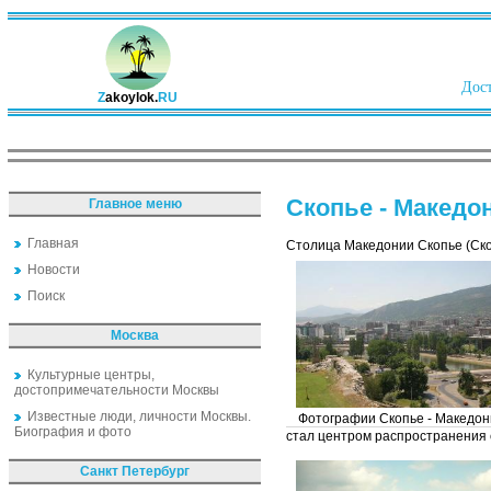
Дост
Z
akoylok.
RU
Скопье - Македо
Главное меню
Главная
Столица Македонии Скопье (Ско
Новости
Поиск
Москва
Культурные центры,
достопримечательности Москвы
Известные люди, личности Москвы.
Фотографии Скопье - Македон
Биография и фото
стал центром распространения 
Санкт Петербург