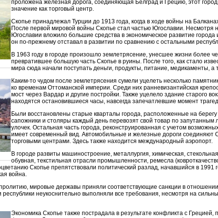
проложена железная дорога, соединяющая Белград и Грецию, этот горо
значение как торговый центр.
Скопье принадлежал Турции до 1913 года, когда в ходе войны на Балкана
После первой мировой войны Скопье стал частью Югославии. Несмотря на
Югославии вложило большие средства в экономическое развитие города и
он по-прежнему отставал в развитии по сравнению с остальными респуб
В 1963 году в городе произошло землетрясение, унесшее жизни более ч
превратившее большую часть Скопье в руины. После того, как стало извес
мира сюда начали поступать деньги, продукты, питание, медикаменты, а
Каким-то чудом после землетрясения сумели уцелеть несколько памятни
ко временам Оттоманской империи. Среди них ранневизантийская крепос
мост через Вардар и другие постройки. Также уцелело здание старого во
находятся остановившиеся часы, навсегда запечатлевшие момент трагед
Были восстановлены старые кварталы города, расположенные на берегу р
сапожники и столяры каждый день перевозят свой товар по запутанным 
улочек. Остальная часть города, реконструированная с учетом возможны
имеет современный вид. Автомобильные и железные дороги соединяют 
торговыми центрами. Здесь также находится международный аэропорт.
В городе развиты машиностроение, металлургия, химическая, стекольная
обувная, текстильная отрасли промышленности, ремесла (ковроткачество
цветанию Скопье препятствовали политический разлад, начавшийся в 1991 го
ая война.
опролитию, мировые державы приняли соответствующие санкции в отношении
и республики неукоснительно выполняли все требования, несмотря на сильны
Экономика Скопье также пострадала в результате конфликта с Грецией,