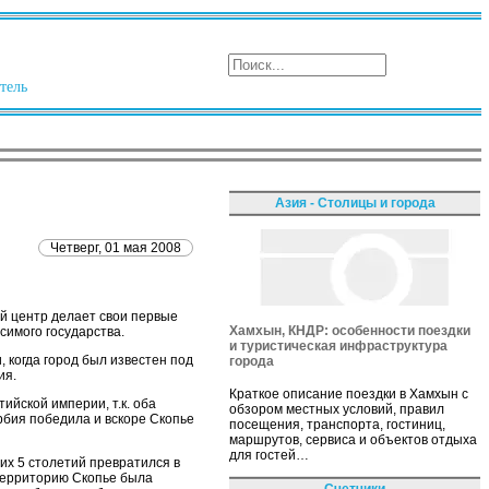
тель
Азия - Столицы и города
Четверг, 01 мая 2008
й центр делает свои первые
Хамхын, КНДР: особенности поездки
симого государства.
и туристическая инфраструктура
 когда город был известен под
города
ия.
Краткое описание поездки в Хамхын с
тийской империи, т.к. оба
обзором местных условий, правил
рбия победила и вскоре Скопье
посещения, транспорта, гостиниц,
маршрутов, сервиса и объектов отдыха
для гостей…
их 5 столетий превратился в
 территорию Скопье была
Счетчики