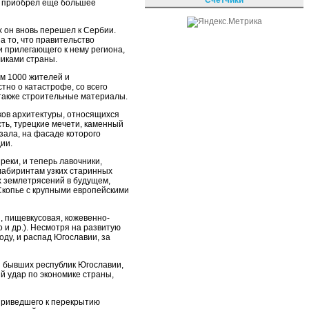
д приобрел еще большее
х он вновь перешел к Сербии.
 то, что правительство
 прилегающего к нему региона,
ликами страны.
ем 1000 жителей и
тно о катастрофе, со всего
 также строительные материалы.
ков архитектуры, относящихся
ть, турецкие мечети, каменный
кзала, на фасаде которого
ии.
еки, и теперь лавочники,
лабиринтам узких старинных
х землетрясений в будущем,
Скопье с крупными европейскими
, пищевкусовая, кожевенно-
 и др.). Несмотря на развитую
ду, и распад Югославии, за
 бывших республик Югославии,
й удар по экономике страны,
 приведшего к перекрытию