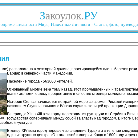
З
акоулок.
РУ
опримечательности Мира, Известные Личности - Статьи, фото, путеводи
ния
пле) расположена в межгорной долине, простирающейся вдоль берегов реки
Вардар в северной части Македонии.
Население города - 563000 жителей.
Основанный многие века тому назад, этот промышленный и транспортны
шаги к экономическому процветанию в качестве столицы молодого незави
История Скопье начинается по крайней мере со времен Римской империи,
названием Скупи и начиная с IV века служил столицей провинции Дардан
В период с XI по XIII века город переходил из рук в руки от Сербии к Визан
ия
государства соперничали между собой за власть над городом. В итоге Се
сербской культуры.
В конце XIV века город перешел во владение Турции и в течение следующ
один из крупных центров Оттоманской империи. Когда в 1800 году через