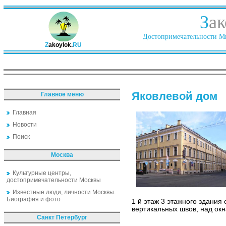
З
ак
Достопримечательности Ми
Z
akoylok.
RU
Яковлевой дом
Главное меню
Главная
Новости
Поиск
Москва
Культурные центры,
достопримечательности Москвы
Известные люди, личности Москвы.
Биография и фото
1 й этаж 3 этажного здания
вертикальных швов, над окн
Санкт Петербург