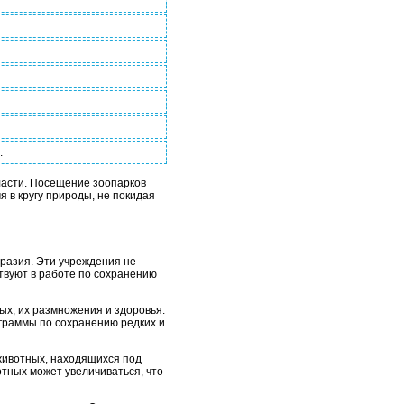
.
бласти. Посещение зоопарков
 в кругу природы, не покидая
бразия. Эти учреждения не
твуют в работе по сохранению
ых, их размножения и здоровья.
граммы по сохранению редких и
животных, находящихся под
тных может увеличиваться, что