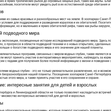
их и ярких тропических рыбок до огромных хищных рыб, таких как акулы. Бл
сейнам, посетители могут увидеть рыб в их естественной среде обитания и 
ов
ми из самых красивых и разнообразных мест на земле. В зоопарках Санкт-П
 условия для поддержания и разведения кораллов и их обитателей. Посетит
формации, но и маленьких и ярких обитателей рифа, таких как рыбы-хирурги,
й подводного мира
ы экспозиции, посвященные истории исследований подводного мира. Здесь п
, о прогрессе в области подводной техники и о новых открытиях, сделанны
больше о богатстве подводного мира и его значении для нашей планеты.
звлекательных программ, связанных с миром водных глубин, также является
ли могут принять участие в интерактивных мероприятиях, наблюдать за корм
рсии с гидами для получения более полной информации о жизни и поведении 
елями водных глубин - это не только увлекательное развлечение, но и возмож
я биоразнообразия нашей планеты. Посещение зоопарков Санкт-Петербурга
стью этого мира, а также принять участие в его сохранении и охране.
ие: интересные занятия для детей и взрослых
ербурга и Ленинградской области не только позволяет насладиться встрече
т множество интересных активностей для детей и взрослых.
мы
ые образовательные программы, которые помогут расширить знания о живот