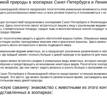
кой природы в зоопарках Санкт-Петербурга и Ленин
енинградской области предлагают посетителям уникальную возможность погр
идеть разнообразных животных со всех уголков планеты и познакомиться с и
щих путешествий предлагаемых зоопарками Санкт-Петербурга и Ленинградск
ну. Здесь посетители смогут встретиться лицом к лицу с различными видами
ы, стремительные гепарды, гордые львы и многочисленные газели создадут 
сердце Африки.
ают посетителям увидеть и других обитателей водных глубин. Обширные акв
естящие рыбки, причудливые морские ежи и красочные кораллы. Здесь можно 
узнать много интересного о жизни подводного мира.
никальными видами животных, но и предлагают различные развлечения и обу
, где каждый сможет познать больше о дикой природе и ее важности для наш
опарках можно встретить редкие и уникальные виды животных, которые находя
образие и предотвращать исчезновение некоторых видов. Посетители зоопар
на экскурсию, где они смогут задать вопросы и узнать больше о программе по
Санкт-Петербурга и Ленинградской области представляет отличную возможно
 людей. Это место, где можно провести увлекательное время, наслаждаясь к
вительному миру дикой природы.
скую саванну: знакомство с животными из этого кон
дставленных в зоопарках: