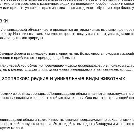
т много интересного о различных видах, их поведении, особенностях и спо
 или принять участие в практических занятиях делает обучение еще более 
вки
 Ленинградской области часто проводятся интерактивные выставки, где посе
 игру. На таких выставках можно потрогать шкуру животного, узнать, какие зв
ов и защитников природы.
обычные формы взаимодействия с животными. Возможность покормить жираф
ления и приближает к природе еще больше.
 Ленинградской области приглашают своих посетителей не только насла
, но и стать частью этого мира через интересные и познавательные зан
 зоопарков: редкие и уникальные виды животных
 редких животных зоопарков Ленинградской области является красноухая чер
пресных водоемах и является объектом охраны. Она имеет потрясающий цве
енинградской области также известны своими программами по сохранению и
 является белорусская корова. Этот вид был выведен в Беларуси и известе
кусом молока.