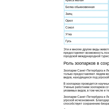
Крыса малая
Белка обыкновенная
Заяц
Орел
Сокол
Утка
Гусь
Эти и многие другие виды живот
предоставляет возможность поз
городской международной турис
Роль зоопарков в сох
Зоопарки Санкт-Петербурга и Л
только предоставляют людям воз
видов, находящихся под угрозой
В зоопарках проводятся научны
Ученые работники зоопарков со
уязвимых видов, в том числе и т
Зоопарки Санкт-Петербурга и Л
угрозой исчезновения. Благода
способствует сохранению биор