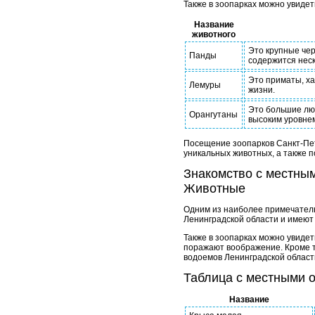
Также в зоопарках можно увидет
Название
животного
Это крупные чер
Панды
содержится неск
Это приматы, х
Лемуры
жизни.
Это большие лю
Орангутаны
высоким уровнем
Посещение зоопарков Санкт-Пете
уникальных животных, а также 
Знакомство с местным
Животные
Одним из наиболее примечатель
Ленинградской области и имеют 
Также в зоопарках можно увидет
поражают воображение. Кроме то
водоемов Ленинградской област
Таблица с местными 
Название