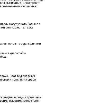
собах выживания. Возможность
увлекательным и позволяет
тители могут узнать больше о
уки они издают, а также
а или поплыть с дельфинами
диться красотой и
ятия.
епаха. Этот вид является
токор и популярна среди
 разведению редких домашних
н своими высокими молочными