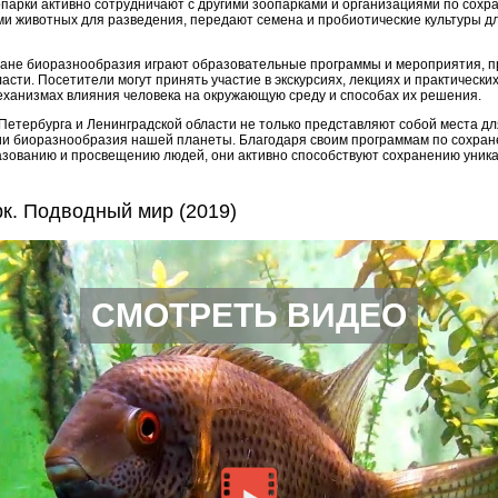
опарки активно сотрудничают с другими зоопарками и организациями по сох
и животных для разведения, передают семена и пробиотические культуры д
ране биоразнообразия играют образовательные программы и мероприятия, п
сти. Посетители могут принять участие в экскурсиях, лекциях и практических
еханизмах влияния человека на окружающую среду и способах их решения.
Петербурга и Ленинградской области не только представляют собой места дл
ии биоразнообразия нашей планеты. Благодаря своим программам по сохран
разованию и просвещению людей, они активно способствуют сохранению уник
к. Подводный мир (2019)
СМОТРЕТЬ ВИДЕО