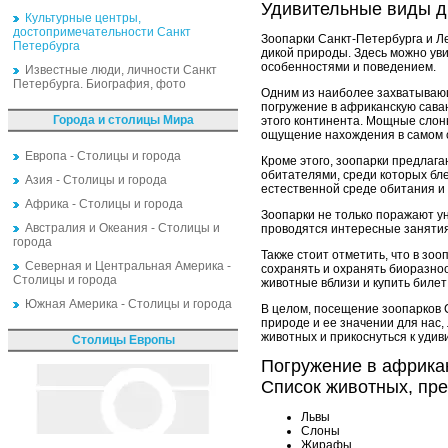
Удивительные виды ди
Культурные центры,
достопримечательности Санкт
Зоопарки Санкт-Петербурга и Л
Петербурга
дикой природы. Здесь можно ув
особенностями и поведением.
Известные люди, личности Санкт
Петербурга. Биография, фото
Одним из наиболее захватываю
погружение в африканскую саван
Города и столицы Мира
этого континента. Мощные слон
ощущение нахождения в самом 
Европа - Столицы и города
Кроме этого, зоопарки предлаг
обитателями, среди которых бл
Азия - Столицы и города
естественной среде обитания и 
Африка - Столицы и города
Зоопарки не только поражают у
Австралия и Океания - Столицы и
проводятся интересные занятия
города
Также стоит отметить, что в зо
Северная и Центральная Америка -
сохранять и охранять биоразно
Столицы и города
животные вблизи и купить билет 
Южная Америка - Столицы и города
В целом, посещение зоопарков 
природе и ее значении для нас,
животных и прикоснуться к уди
Столицы Европы
Погружение в африкан
Список животных, пре
Львы
Слоны
Жирафы