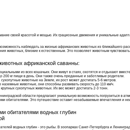
ание своей красотой и мощью. Их грациозные движения и уникальные адапт
озможность наблюдать за жизнью африканских животных из ближайшего расс
ния животных, близкие к естественным. Это позволяет животным чувствовать
животных африканской саванны:
циальными из всех кошачьих. Они живут в стаях, охотятся и отдыхают вместе
о 200 кг пищи в день. Они также очень преданные и заботливые родители.
сухопутные животные на Земле, их рост может достигать 5-6 метров.
 наземные животные, они способны развивать скорость до 110 км/ч.
 крупных сухопутных животных. Их вес может достигать 2-3 тонн.
енинградской области предлагают уникальную возможность погрузиться в ат
ыми обитателями. Это путешествие оставит незабываемые впечатления и неи
ими обитателями водных глубин
ой
ателей водных глубин - это рыбы. В зоопарках Санкт-Петербурга и Ленингра