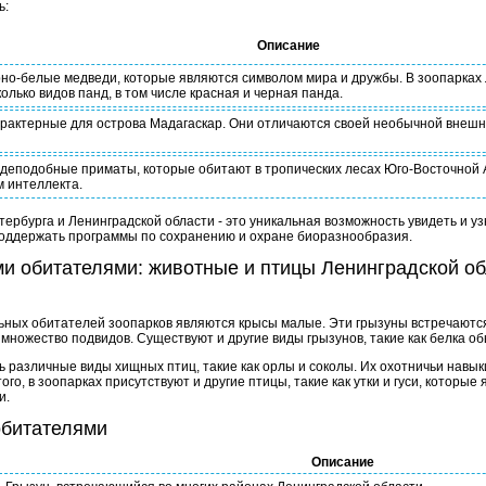
ь:
Описание
но-белые медведи, которые являются символом мира и дружбы. В зоопарках
олько видов панд, в том числе красная и черная панда.
арактерные для острова Мадагаскар. Они отличаются своей необычной внеш
деподобные приматы, которые обитают в тропических лесах Юго-Восточной 
 интеллекта.
рбурга и Ленинградской области - это уникальная возможность увидеть и уз
поддержать программы по сохранению и охране биоразнообразия.
и обитателями: животные и птицы Ленинградской о
ных обитателей зоопарков являются крысы малые. Эти грызуны встречаются
множество подвидов. Существуют и другие виды грызунов, такие как белка о
ь различные виды хищных птиц, такие как орлы и соколы. Их охотничьи навы
го, в зоопарках присутствуют и другие птицы, такие как утки и гуси, которы
и.
обитателями
Описание