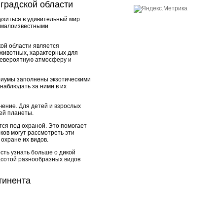
градской области
узиться в удивительный мир
х малоизвестными
ой области является
 животных, характерных для
невероятную атмосферу и
ариумы заполнены экзотическими
наблюдать за ними в их
чение. Для детей и взрослых
ей планеты.
тся под охраной. Это помогает
ков могут рассмотреть эти
 охране их видов.
сть узнать больше о дикой
расотой разнообразных видов
тинента