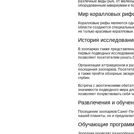
различные виды рыб, от маленьк
оборудованным аквариумам и бас
Мир коралловых риф
Коралловые рифы являются одни
области создаются специальные
не только красивые коралловые 
История исследовани
В зоопарках также представлен
первых подводных исследованиях
позволяет посетителям узнать 
Организация аттракционов и ра
посещения зоопарков. Посетите
а также пройти обзорные экску
глубин.
Встреча с экзотическими обитат
значимости подводного мира дл
позволяет почувствовать себя ча
Развлечения и обучен
Посещение зоопарков Санкт-Пет
нашей планеты, но и предлагае
Обучающие програм
Зоопарки проводят разнообразн