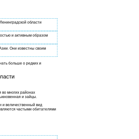
 Ленинградской области
ностью и активным образом
Азии. Они известны своим
нать больше о редких и
бласти
 во многих районах
быкновенная и зайцы.
ки и величественный вид
е являются частыми обитателями