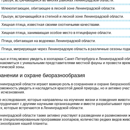
Грызун, встречающийся во многих районах Ленинградской области.
Млекопитающее, обитающее в лесной зоне Ленинградской области.
Грызун, встречающийся в степной и лесной зоне Ленинградской области.
Хищная птица, известная своими охотничьими качествами.
Хищная птица, занимающая особое место в птицефауне области.
Птица, обитающая на водоемах Ленинградской области.
Птица, мигрирующая через Ленинградскую область в различные сезоны года
ных и птиц можно увидеть в зоопарках Санкт-Петербурга и Ленинградской о
накомиться с уникальными представителями местной фауны и провести время
тической зоны.
ранении и охране биоразнообразия
енинградской области играют важную роль в сохранении и охране биоразноо
можность увидеть и насладиться красотой дикой природы, но и активно учас
 исчезновения.
е исследования, которые направлены на изучение жизни и поведения животн
трудничают с другими научными организациями и вместе разрабатывают про
ех, которые встречаются в Ленинградской области.
енинградской области также активно участвуют в разведении и размножении 
ря специализированным программам зоопарков, количество редких видов живо
азнообразия нашей планеты.