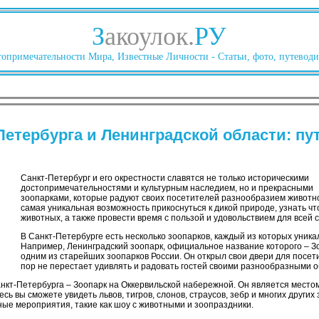
З
акоулок.
РУ
опримечательности Мира, Известные Личности - Статьи, фото, путеводи
Петербурга и Ленинградской области: пу
Санкт-Петербург и его окрестности славятся не только историческими
достопримечательностями и культурным наследием, но и прекрасными
зоопарками, которые радуют своих посетителей разнообразием животног
самая уникальная возможность прикоснуться к дикой природе, узнать чт
животных, а также провести время с пользой и удовольствием для всей 
В Санкт-Петербурге есть несколько зоопарков, каждый из которых уника
Например, Ленинградский зоопарк, официальное название которого – З
одним из старейших зоопарков России. Он открыл свои двери для посети
пор не перестает удивлять и радовать гостей своими разнообразными 
кт-Петербурга – Зоопарк на Оккервильской набережной. Он является местом,
сь вы сможете увидеть львов, тигров, слонов, страусов, зебр и многих других 
ые мероприятия, такие как шоу с животными и зоопраздники.