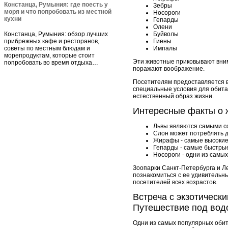
Констанца, Румыния: где поесть у
Зебры
моря и что попробовать из местной
Носороги
кухни
Гепарды
Олени
Констанца, Румыния: обзор лучших
Буйволы
прибрежных кафе и ресторанов,
Гиены
советы по местным блюдам и
Импалы
морепродуктам, которые стоит
Эти животные приковывают вним
попробовать во время отдыха…
поражают воображение.
Посетителям предоставляется в
специальные условия для обита
естественный образ жизни.
Интересные факты о 
Львы являются самыми со
Слон может потреблять д
Жирафы - самые высокие 
Гепарды - самые быстрые
Носороги - одни из самых
Зоопарки Санкт-Петербурга и Л
познакомиться с ее удивительн
посетителей всех возрастов.
Встреча с экзотическ
Путешествие под вод
Одни из самых популярных обит