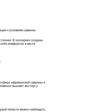
ации к условиям саванны
тояния. В зоопарках созданы
 себя комфортно и вести
.
мосферу африканской саванны и
зменно вызовет восторг у
дской области можно наблюдать