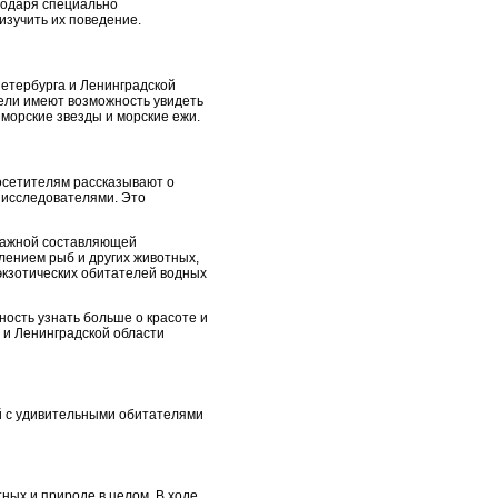
агодаря специально
изучить их поведение.
етербурга и Ленинградской
ели имеют возможность увидеть
 морские звезды и морские ежи.
осетителям рассказывают о
х исследователями. Это
 важной составляющей
лением рыб и других животных,
экзотических обитателей водных
ность узнать больше о красоте и
 и Ленинградской области
й с удивительными обитателями
ных и природе в целом. В ходе