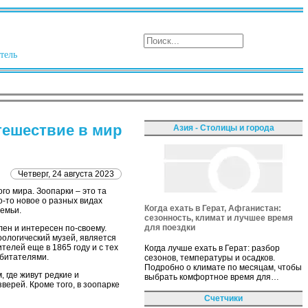
тель
тешествие в мир
Азия - Столицы и города
Четверг, 24 августа 2023
о мира. Зоопарки – это та
о-то новое о разных видах
Когда ехать в Герат, Афганистан:
семьи.
сезонность, климат и лучшее время
для поездки
лен и интересен по-своему.
оологический музей, является
телей еще в 1865 году и с тех
Когда лучше ехать в Герат: разбор
обитателями.
сезонов, температуры и осадков.
Подробно о климате по месяцам, чтобы
 где живут редкие и
выбрать комфортное время для…
зверей. Кроме того, в зоопарке
Счетчики