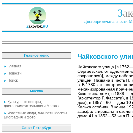
З
ак
Достопримечательности Ми
Z
akoylok.
RU
Чайковского ули
Главное меню
Главная
Чайковского улица [в 1762
Сергиевская, от одноименно
Новости
сохранился)], между набер
улицей. Названа в честь П. 
Поиск
в. В 1780 х гг. построен «
механизированная прачечная
Москва
Кокошкина дом), в 1838 — 
(архитектор Г. Фассати), в
Культурные центры,
дом), в 1857—60 — дом 10 
достопримечательности Москвы
Кельха особняк. В конце 1920
заасфальтирована и озелене
Известные люди, личности Москвы.
доме 41 в 1852—53 жил П. И
Биография и фото
Санкт Петербург