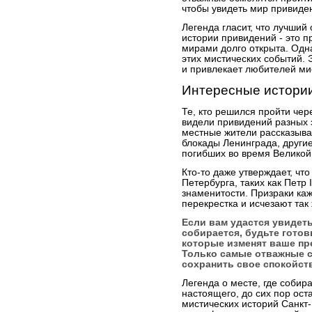
чтобы увидеть мир привиде
Легенда гласит, что лучший
истории привидений - это п
мирами долго открыта. Одна
этих мистических событий. 
и привлекает любителей мис
Интересные истори
Те, кто решился пройти чере
видели привидений разных 
местные жители рассказыва
блокады Ленинграда, другие
погибших во время Великой
Кто-то даже утверждает, что
Петербурга, таких как Петр 
знаменитости. Призраки ка
перекрестка и исчезают так
Если вам удастся увидеть 
собирается, будьте гото
которые изменят ваше пр
Только самые отважные с
сохранить свое спокойст
Легенда о месте, где соби
настоящего, до сих пор ост
мистических историй Санкт