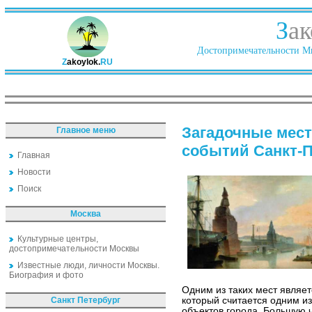
З
ак
Достопримечательности Ми
Z
akoylok.
RU
Загадочные мест
Главное меню
событий Санкт-П
Главная
Новости
Поиск
Москва
Культурные центры,
достопримечательности Москвы
Известные люди, личности Москвы.
Биография и фото
Одним из таких мест являе
Санкт Петербург
который считается одним и
объектов города. Большую 