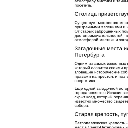
атмосферу мистики и тайны,
посетить.
Столица приветству
Существует множество мест
призрачными явлениями и 
От старых заброшенных по
достопримечательностей - 
атмосферой мистики и зага
Загадочные места и
Петербурга
Одним из самых известных 
который славится своими п
зловещие исторические соб
правами на престол, и поэт
энергетика.
Еще одной загадочной исто
города является Исаакиевск
скрыт клад, который охраня
известно множество свидет
собора.
Старая крепость, п
Петропавловская крепость -
мест в Санкт-Петербурге -