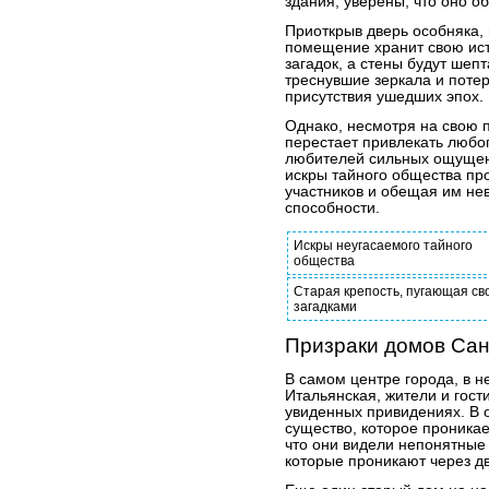
здания, уверены, что оно о
Приоткрыв дверь особняка, 
помещение хранит свою ист
загадок, а стены будут шеп
треснувшие зеркала и пот
присутствия ушедших эпох.
Однако, несмотря на свою 
перестает привлекать любо
любителей сильных ощущени
искры тайного общества пр
участников и обещая им не
способности.
Искры неугасаемого тайного
общества
Старая крепость, пугающая св
загадками
Призраки домов Сан
В самом центре города, в н
Итальянская, жители и гос
увиденных привидениях. В 
существо, которое проникае
что они видели непонятные
которые проникают через дв