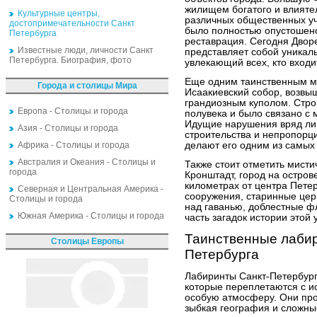
жилищем богатого и влияте
Культурные центры,
различных общественных уч
достопримечательности Санкт
было полностью опустошено,
Петербурга
реставрация. Сегодня Двор
Известные люди, личности Санкт
представляет собой уникал
Петербурга. Биография, фото
увлекающий всех, кто входи
Еще одним таинственным м
Города и столицы Мира
Исаакиевский собор, возв
грандиозным куполом. Стро
Европа - Столицы и города
полувека и было связано с 
Идущие нарушения вряд ли 
Азия - Столицы и города
строительства и непропорц
Африка - Столицы и города
делают его одним из самых
Австралия и Океания - Столицы и
Также стоит отметить мисти
города
Кронштадт, город на остров
километрах от центра Петер
Северная и Центральная Америка -
сооружения, старинные цер
Столицы и города
над гаванью, доблестные ф
Южная Америка - Столицы и города
часть загадок истории этой 
Таинственные лабир
Столицы Европы
Петербурга
Лабиринты Санкт-Петербург
которые переплетаются с и
особую атмосферу. Они про
зыбкая география и сложны