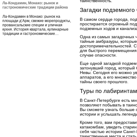
таинственность.
Ла-Кондамин, Монако: рынок и
гастрономические традиции района
Загадки подземного
Ла-Кондамин в Монако: рынок на
В самом сердце города, по
площади д’Арм, свежие морепродукты,
простирается огромный под
провансальские специи и уличная
подземных ходов и канализ
кухня. История квартала, кулинарные
традиции и гастрономические…
Одна из самых загадочных 
тайные амбразуры, которые
достопримечательностей. С
для быстрого перемещения 
случае опасности.
Еще одной загадкой подзем
затонувший город, который 
Невы. Сегодня его можно у
аппаратов, а его множество
тайны своего прошлого.
Туры по лабиринтам
В Санкт-Петербурге есть мн
позволяют побывать в таин
Вы сможете узнать больше о
истории и услышать легенд
Кроме того, вам предостави
катакомбам, увидеть стари
себя частью истории Санкт-
таинственные места и стать