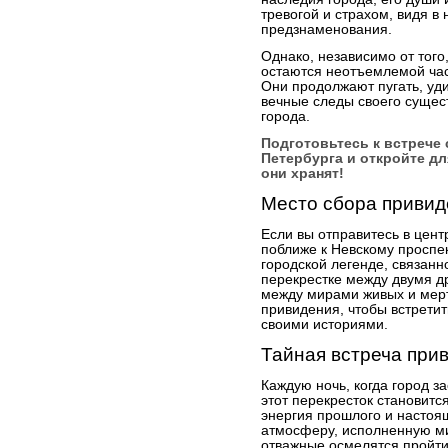
тревогой и страхом, видя в 
предзнаменования.
Однако, независимо от того,
остаются неотъемлемой час
Они продолжают пугать, уди
вечные следы своего сущес
города.
Подготовьтесь к встрече 
Петербурга и откройте дл
они хранят!
Место сбора привид
Если вы отправитесь в цент
поближе к Невскому проспек
городской легенде, связанно
перекрестке между двумя д
между мирами живых и мер
привидения, чтобы встретит
своими историями.
Тайная встреча при
Каждую ночь, когда город за
этот перекресток становит
энергия прошлого и настоящ
атмосферу, исполненную ми
отважные осмелятся пройти 