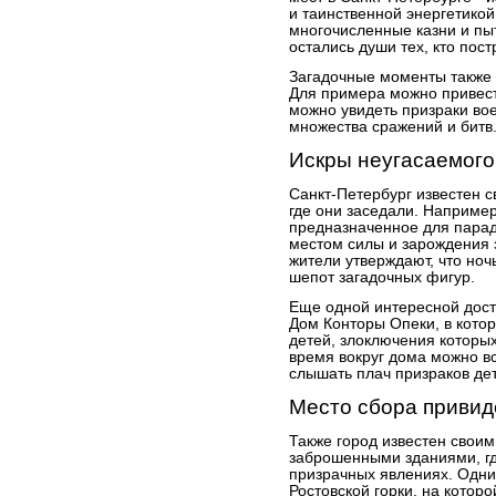
и таинственной энергетикой
многочисленные казни и пыт
остались души тех, кто пост
Загадочные моменты также 
Для примера можно привест
можно увидеть призраки в
множества сражений и битв
Искры неугасаемого
Санкт-Петербург известен 
где они заседали. Наприме
предназначенное для парад
местом силы и зарождения 
жители утверждают, что но
шепот загадочных фигур.
Еще одной интересной дос
Дом Конторы Опеки, в котор
детей, злоключения которых
время вокруг дома можно вс
слышать плач призраков де
Место сбора привид
Также город известен свои
заброшенными зданиями, гд
призрачных явлениях. Одни
Ростовской горки, на котор