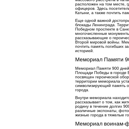
расположен на том месте, 
офицеров. Здесь посетители
Катыни, а также почтить па
Еще одной важной достопр
блокады Ленинграда. Терри
Победном проспекте в Санк
многочисленные монументы,
рассказывающие о героичес
Второй мировой войны. Мем
почтить память погибших за
историей.
Мемориал Памяти 9
Мемориал Памяти 900 дней
Площади Победы в городе В
посвящен героической обор
территории мемориала уста
символизирующий память о
города.
Внутри мемориала находитс
рассказывает о том, как жи
родину в течение долгих 90
различные экспонаты, фото
жизнью города в тяжелые г
Мемориал воинам-