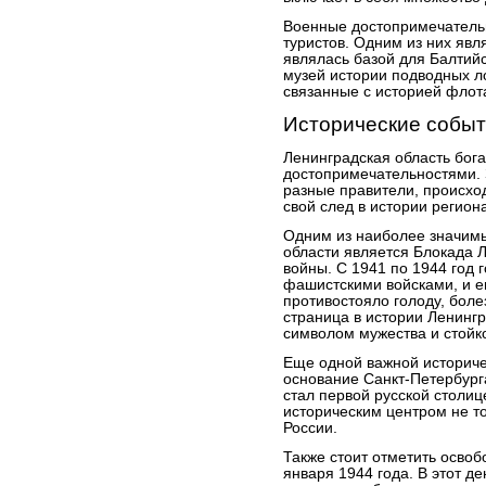
Военные достопримечатель
туристов. Одним из них явл
являлась базой для Балтийс
музей истории подводных л
связанные с историей флот
Исторические событ
Ленинградская область бог
достопримечательностями. 
разные правители, происхо
свой след в истории регион
Одним из наиболее значимы
области является Блокада 
войны. С 1941 по 1944 год 
фашистскими войсками, и е
противостояло голоду, боле
страница в истории Ленинг
символом мужества и стойк
Еще одной важной историче
основание Санкт-Петербурга
стал первой русской столиц
историческим центром не то
России.
Также стоит отметить осво
января 1944 года. В этот де