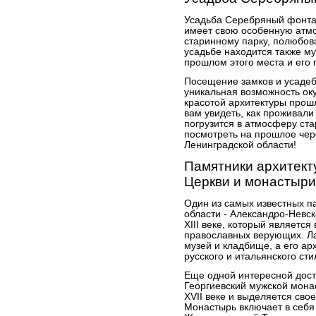
Усадьба Серебряный фонтан
имеет свою особенную атмо
старинному парку, полюбов
усадьбе находится также му
прошлом этого места и его
Посещение замков и усадеб 
уникальная возможность оку
красотой архитектуры прош
вам увидеть, как проживали
погрузится в атмосферу ста
посмотреть на прошлое чер
Ленинградской области!
Памятники архитект
Церкви и монастыри
Один из самых известных п
области - Александро-Невск
XIII веке, который являетс
православных верующих. Ла
музей и кладбище, а его ар
русского и итальянского сти
Еще одной интересной дост
Георгиевский мужской мона
XVII веке и выделяется сво
Монастырь включает в себя 