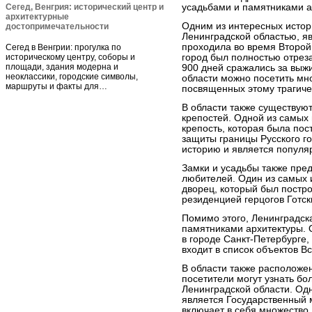
Сегед, Венгрия: исторический центр и
усадьбами и памятниками а
архитектурные
Одним из интересных истор
достопримечательности
Ленинградской областью, я
проходила во время Второй
Сегед в Венгрии: прогулка по
историческому центру, соборы и
город был полностью отреза
площади, здания модерна и
900 дней сражались за выж
неоклассики, городские символы,
области можно посетить мн
маршруты и факты для…
посвященных этому трагиче
В области также существую
крепостей. Одной из самых
крепость, которая была пос
защиты границы Русского го
историю и является популя
Замки и усадьбы также пре
любителей. Один из самых 
дворец, который был построе
резиденцией герцогов Готск
Помимо этого, Ленинградск
памятниками архитектуры. 
в городе Санкт-Петербурге,
входит в список объектов 
В области также расположен
посетители могут узнать бо
Ленинградской области. Од
является Государственный 
включает в себя множество