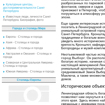
разбросанных по парковой 
Культурные центры,
фонтанов, скверов и садов.
достопримечательности Санкт
приезжают в Петергоф, чтоб
Петербурга
погрузиться в атмосферу р
Известные люди, личности Санкт
эпохе.
Петербурга. Биография, фото
Еще одним интересным исто
посетить в Ленинградской о
Города и столицы Мира
уникальный островной горо
Санкт-Петербурга. Кроншта
Европа - Столицы и города
традициями и богатым вое
увидеть много исторических
Азия - Столицы и города
крепость Кроншлот, кафедр
Африка - Столицы и города
Богородицы и музей-компле
Австралия и Океания - Столицы и
Неотъемлемой частью истор
города
город Выборг
. Он распол
богатую историю, начиная с
Северная и Центральная Америка -
настоящей жемчужиной Лени
Столицы и города
уникальный архитектурный 
Южная Америка - Столицы и города
средневековый Замок Выбор
Маключа, а также множеств
домов.
Столицы Европы
Исторические объек
Ленинградская область бог
позволяют нам окунуться в 
этого края. Здесь можно н
связанные с древними посе