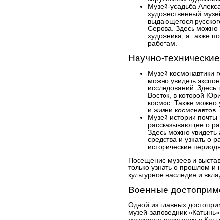
Музей-усадьба Алекса
художественный музе
выдающегося русског
Серова. Здесь можно 
художника, а также п
работам.
Научно-технические
Музей космонавтики г
можно увидеть экспон
исследований. Здесь 
Восток, в которой Юр
космос. Также можно 
и жизни космонавтов.
Музей истории почты 
рассказывающее о раз
Здесь можно увидеть
средства и узнать о р
исторические период
Посещение музеев и выстав
только узнать о прошлом и 
культурное наследие и вкла
Военные достоприм
Одной из главных достопри
музей-заповедник «Катынь»
массового расстрела в Каты