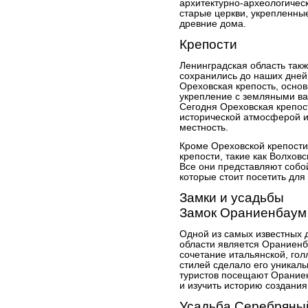
архитектурно-археологичес
старые церкви, укрепленны
древние дома.
Крепости
Ленинградская область такж
сохранились до наших дней.
Ореховская крепость, основ
укрепление с земляными ва
Сегодня Ореховская крепост
исторической атмосферой 
местность.
Кроме Ореховской крепости,
крепости, такие как Волховс
Все они представляют собо
которые стоит посетить для
Замки и усадьбы
Замок Ораниенбаум
Одной из самых известных 
области является Ораниенб
сочетание итальянской, гол
стилей сделало его уникаль
туристов посещают Ораниен
и изучить историю создания 
Усадьба Серебряны