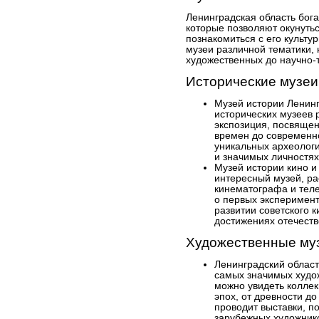
Ленинградская область бога
которые позволяют окунутьс
познакомиться с его культу
музеи различной тематики, 
художественных до научно-
Исторические музеи
Музей истории Ленинг
исторических музеев 
экспозиция, посвящен
времен до современно
уникальных археологи
и значимых личностях
Музей истории кино и
интересный музей, р
кинематографа и теле
о первых эксперимент
развитии советского 
достижениях отечеств
Художественные му
Ленинградский област
самых значимых худо
можно увидеть коллек
эпох, от древности д
проводит выставки, 
зарубежных художник