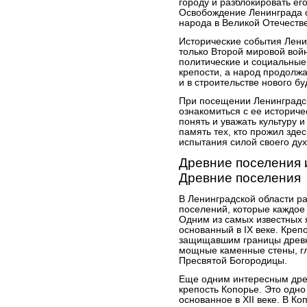
городу и разблокировать ег
Освобождение Ленинграда 
народа в Великой Отечеств
Исторические события Лени
только Второй мировой вой
политические и социальные
крепости, а народ продолжа
и в строительстве нового б
При посещении Ленинградск
ознакомиться с ее историч
понять и уважать культуру и
память тех, кто прожил зде
испытания силой своего дух
Древние поселения 
Древние поселения
В Ленинградской области р
поселений, которые каждое
Одним из самых известных я
основанный в IX веке. Кре
защищавшим границы древне
мощные каменные стены, гл
Пресвятой Богородицы.
Еще одним интересным дре
крепость Копорье. Это одно
основанное в XII веке. В К