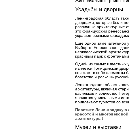
Живоначальной Троицы и и
Усадьбы и дворцы
Ленинградская область так
дворцами, которые были по
различные архитектурные с
это французский ренессансн
украшен резными фасадами
Еще одной замечательной у
Выборге. Ее основное здан
неоклассической архитектур
красивый парк с фонтанами
Одной из самых известных 
является Голицынский двор
сочетает в себе элементы б
богатство и роскошь русско
Ленинградская область нас
архитектуры, включая стар
васильков и зодчество Пете
являются уникальными исто
привлекают туристов со все
Посетите Ленинградскую 
красотой и многовековой
архитектуры!
Музеи и выставки