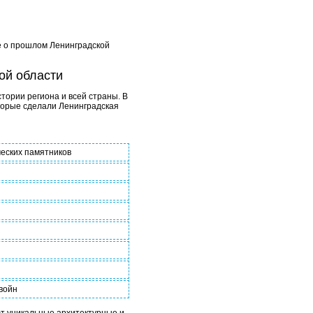
ше о прошлом Ленинградской
ой области
тории региона и всей страны. В
оторые сделали Ленинградская
ческих памятников
войн