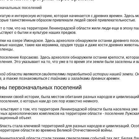
оначальных поселений
огатую и интересную историю, которая начинается с древних времен. Здесь 
орые таинственным образом привлекали людей своей привлекательностью.
т о том, что на территории Ленинградской области жили люди еще в эпоху п
ствуют о бытии и культуре наших предков.
опки на озере Имондское. Здесь археологи обнаружили останки древнего посе
чные находки, такие как керамика, орудия труда и даже кости древних животн
селенцы.
поселение Корсаково. Здесь археологи обнаружили останки крепости, которая
еления. Это указывает на то, что уже в то время эти земли были заселены и
кой области являются свидетелями первобытной истории нашей земли. О
в, а также познакомиться с тайнами и загадками древних времен.
йны первоначальных поселений
яжении своей истории, была местом обитания разных народов и цивилизаций
оселения, о которых нам до сих пор известно немного.
ельствуют о том, что территория Ленинградской области была населена уже 
тных археологических комплексов на территории области - поселение Лужская
кационный объект.
бласть стала ключевой территорией для разных народов и цивилизаций. Осо
ерритории области во времена Великой Отечественной войны.
енинградской области стали тихими свидетелями событий тех лет: Белая Дач