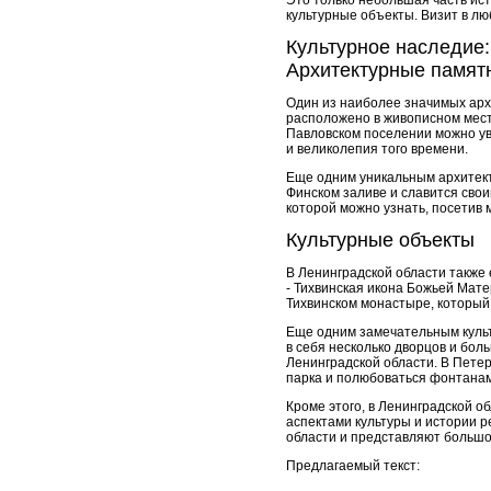
Это только небольшая часть ис
культурные объекты. Визит в лю
Культурное наследие:
Архитектурные памят
Один из наиболее значимых арх
расположено в живописном месте
Павловском поселении можно ув
и великолепия того времени.
Еще одним уникальным архитект
Финском заливе и славится сво
которой можно узнать, посетив 
Культурные объекты
В Ленинградской области также
- Тихвинская икона Божьей Мате
Тихвинском монастыре, который
Еще одним замечательным культ
в себя несколько дворцов и бол
Ленинградской области. В Пете
парка и полюбоваться фонтанам
Кроме этого, в Ленинградской о
аспектами культуры и истории 
области и представляют большо
Предлагаемый текст: