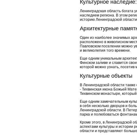
Культурное наследие:
Ленинградская область богата 
наследием региона. В этом рег
историю Ленинградской области
Архитектурные памят
Один из наиболее значимых арх
расположено в живописном месте
Павловском поселении можно ув
и великолепия того времени.
Еще одним уникальным архитект
Финском заливе и славится сво
которой можно узнать, посетив 
Культурные объекты
В Ленинградской области также
- Тихвинская икона Божьей Мате
Тихвинском монастыре, который
Еще одним замечательным культ
в себя несколько дворцов и бол
Ленинградской области. В Пете
парка и полюбоваться фонтанам
Кроме этого, в Ленинградской о
аспектами культуры и истории 
области и представляют большо