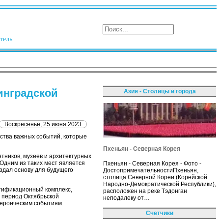
тель
инградской
Азия - Столицы и города
Воскресенье, 25 июня 2023
ества важных событий, которые
Пхеньян - Северная Корея
тников, музеев и архитектурных
Одним из таких мест является
Пхеньян - Северная Корея - Фото -
здал основу для будущего
ДостопримечательностиПхеньян,
столица Северной Кореи (Корейской
Народно-Демократической Республики),
ртификационный комплекс,
расположен на реке Тэдонган
 период Октябрьской
неподалеку от…
героическим событиям.
Счетчики