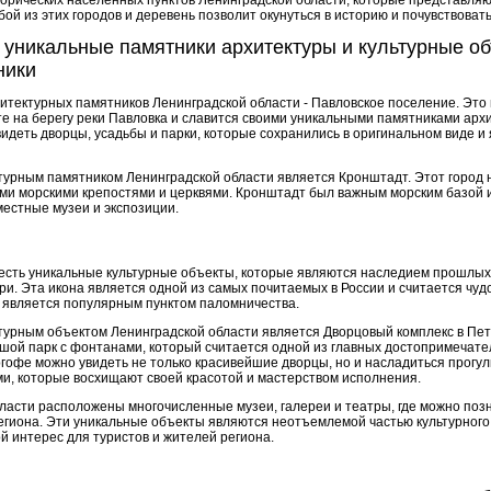
торических населенных пунктов Ленинградской области, которые представля
бой из этих городов и деревень позволит окунуться в историю и почувствова
 уникальные памятники архитектуры и культурные о
ники
итектурных памятников Ленинградской области - Павловское поселение. Это
 на берегу реки Павловка и славится своими уникальными памятниками архите
идеть дворцы, усадьбы и парки, которые сохранились в оригинальном виде 
урным памятником Ленинградской области является Кронштадт. Этот город н
ими морскими крепостями и церквями. Кронштадт был важным морским базой и
местные музеи и экспозиции.
 есть уникальные культурные объекты, которые являются наследием прошлых 
ри. Эта икона является одной из самых почитаемых в России и считается чуд
 является популярным пунктом паломничества.
урным объектом Ленинградской области является Дворцовый комплекс в Пет
ьшой парк с фонтанами, который считается одной из главных достопримечат
ргофе можно увидеть не только красивейшие дворцы, но и насладиться прогу
и, которые восхищают своей красотой и мастерством исполнения.
бласти расположены многочисленные музеи, галереи и театры, где можно по
региона. Эти уникальные объекты являются неотъемлемой частью культурног
й интерес для туристов и жителей региона.