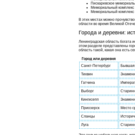
Пискаревское мемориаль
Мемориальный комплекс
Мемориальный комплекс
В этих местах можно прочувств
области во время Великой Отеч
Города и деревни: ис
Ленинградская область богата 
этом разделе представлены горо
область такой, какая она есть се
Город или деревня
Санкт-Петербург
Бывшая 
Тихвин
Знамени
Гатчина
Императ
Выборг
Старинн
Кингисепп
Знамени
Приозерск
Место с
Сланцы
Историч
Луга
Старинн