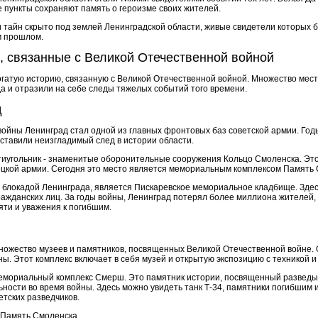
 пункты сохраняют память о героизме своих жителей.
и тайн скрыто под землей Ленинградской области, живые свидетели которых 
м прошлом.
, связанные с Великой Отечественной войной
огатую историю, связанную с Великой Отечественной войной. Множество мест
а и отразили на себе следы тяжелых событий того времени.
д
войны Ленинград стал одной из главных фронтовых баз советской армии. Год
ставили неизгладимый след в истории области.
тиугольник - знаменитые оборонительные сооружения Кольцо Смоленска. Эт
цкой армии. Сегодня это место является мемориальным комплексом Память 
 блокадой Ленинграда, является Пискаревское мемориальное кладбище. Зде
ражданских лиц. За годы войны, Ленинград потерял более миллиона жителей,
ти и уважения к погибшим.
множество музеев и памятников, посвященных Великой Отечественной войне.
ы. Этот комплекс включает в себя музей и открытую экспозицию с техникой 
Мемориальный комплекс Смерш. Это памятник истории, посвященный разведы
ости во время войны. Здесь можно увидеть танк Т-34, памятники погибшим и
тских разведчиков.
 Память Смоленска