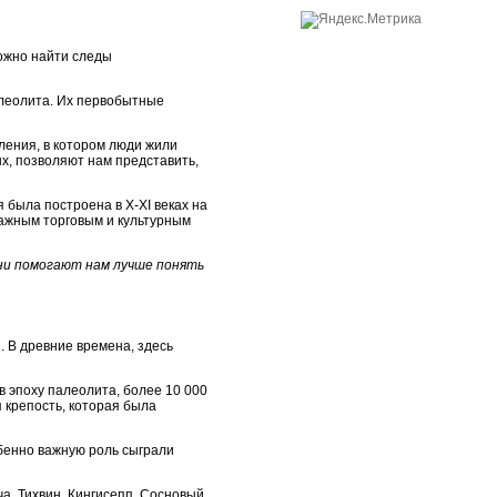
можно найти следы
алеолита. Их первобытные
ления, в котором люди жили
ых, позволяют нам представить,
 была построена в X-XI веках на
 важным торговым и культурным
ни помогают нам лучше понять
. В древние времена, здесь
в эпоху палеолита, более 10 000
 крепость, которая была
бенно важную роль сыграли
а, Тихвин, Кингисепп, Сосновый