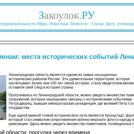
З
акоулок.
РУ
опримечательности Мира, Известные Личности - Статьи, фото, путеводи
менам: места исторических событий Лен
Ленинградская область является одним из самых насыщенных
исторических районов России. Эта удивительная территория, которая
насчитывает более чем 100 лет своей истории, стала свидетелем множ
оставили свой след в истории страны.
Прогуливаясь по Ленинградской области, можно увидеть множество памя
сооружений, которые неразрывно связаны с историческими событиями. 
Петродворец, бывшая императорская резиденция, где великий Петр I со
государства.
Еще одной важной точкой исторического пути является Кронштадт, фо
который стал символом сопротивления военно-морского флота народу в
революции. Здесь можно увидеть множество памятников, посвященных 
й области: прогулка через времена