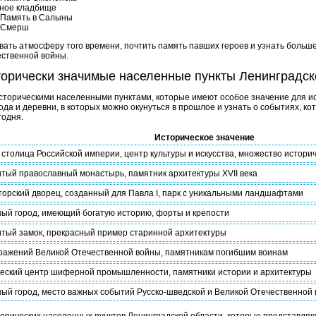
ное кладбище
 Память в Салыны
 Смерш
овать атмосферу того времени, почтить память павших героев и узнать боль
ественной войны.
торически значимые населенные пункты Ленинградск
историческими населенными пунктами, которые имеют особое значение для ис
да и деревни, в которых можно окунуться в прошлое и узнать о событиях, к
годня.
Историческое значение
столица Российской империи, центр культуры и искусства, множество истори
тый православный монастырь, памятник архитектуры XVII века
орский дворец, созданный для Павла I, парк с уникальными ландшафтами
ый город, имеющий богатую историю, форты и крепости
тый замок, прекрасный пример старинной архитектуры
ражений Великой Отечественной войны, памятникам погибшим воинам
еский центр шиферной промышленности, памятники истории и архитектуры
ый город, место важных событий Русско-шведской и Великой Отечественной 