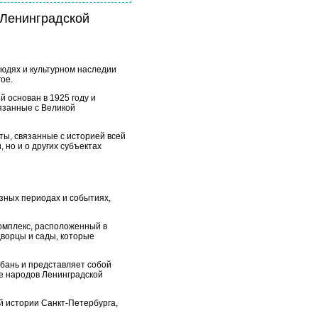
 Ленинградской
людях и культурном наследии
ое.
 основан в 1925 году и
вязанные с Великой
ты, связанные с историей всей
 но и о других субъектах
азных периодах и событиях,
комплекс, расположенный в
дворцы и сады, которые
юбань и представляет собой
ре народов Ленинградской
ей истории Санкт-Петербурга,