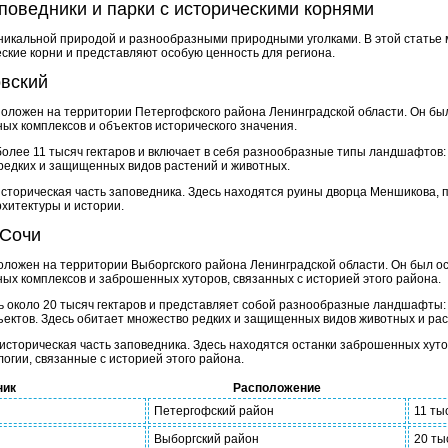
поведники и парки с историческими корнями
уникальной природой и разнообразными природными уголками. В этой статье 
ские корни и представляют особую ценность для региона.
вский
оложен на территории Петергофского района Ленинградской области. Он был 
ых комплексов и объектов исторического значения.
олее 11 тысяч гектаров и включает в себя разнообразные типы ландшафтов: 
 редких и защищенных видов растений и животных.
торическая часть заповедника. Здесь находятся руины дворца Меншикова, пос
хитектуры и истории.
 Сочи
ложен на территории Выборгского района Ленинградской области. Он был ос
ых комплексов и заброшенных хуторов, связанных с историей этого района.
 около 20 тысяч гектаров и представляет собой разнообразные ландшафты: 
ъектов. Здесь обитает множество редких и защищенных видов животных и рас
историческая часть заповедника. Здесь находятся останки заброшенных хуто
огии, связанные с историей этого района.
ник
Расположение
Петергофский район
11 ты
Выборгский район
20 ты