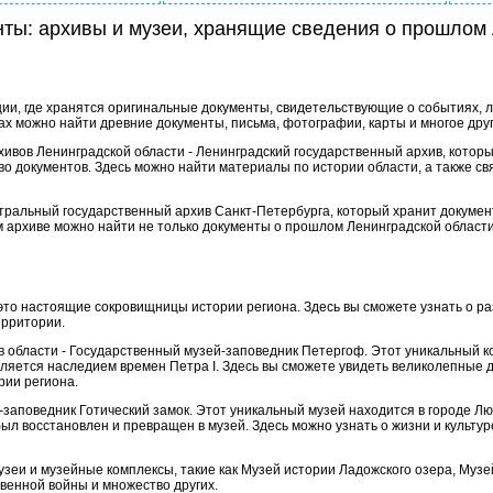
нты: архивы и музеи, хранящие сведения о прошлом
ции, где хранятся оригинальные документы, свидетельствующие о событиях, 
ах можно найти древние документы, письма, фотографии, карты и многое друг
ивов Ленинградской области - Ленинградский государственный архив, который
о документов. Здесь можно найти материалы по истории области, а также с
тральный государственный архив Санкт-Петербурга, который хранит докумен
 архиве можно найти не только документы о прошлом Ленинградской области,
это настоящие сокровищницы истории региона. Здесь вы сможете узнать о р
ерритории.
в области - Государственный музей-заповедник Петергоф. Этот уникальный 
вляется наследием времен Петра I. Здесь вы сможете увидеть великолепные 
рии региона.
-заповедник Готический замок. Этот уникальный музей находится в городе Л
ыл восстановлен и превращен в музей. Здесь можно узнать о жизни и культу
музеи и музейные комплексы, такие как Музей истории Ладожского озера, Муз
венной войны и множество других.