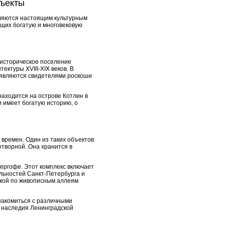
бъекты
вляются настоящим культурным
щих богатую и многовековую
 историческое поселение
ктуры XVIII-XIX веков. В
и являются свидетелями роскоши
аходится на острове Котлин в
 имеет богатую историю, о
времен. Один из таких объектов
отворной. Она хранится в
ергофе. Этот комплекс включает
ельностей Санкт-Петербурга и
лкой по живописным аллеям
знакомиться с различными
о наследия Ленинградской