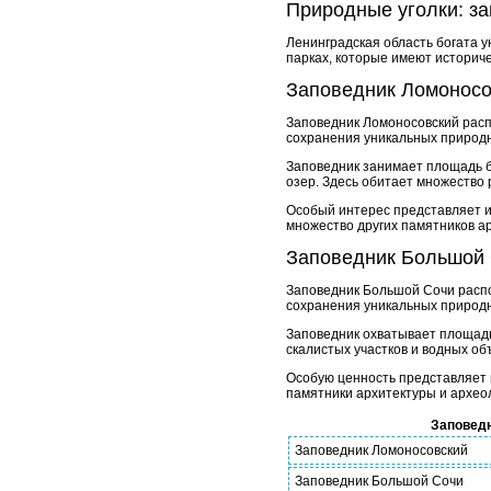
Природные уголки: за
Ленинградская область богата 
парках, которые имеют историче
Заповедник Ломоносо
Заповедник Ломоносовский расп
сохранения уникальных природн
Заповедник занимает площадь б
озер. Здесь обитает множество
Особый интерес представляет ис
множество других памятников ар
Заповедник Большой
Заповедник Большой Сочи распо
сохранения уникальных природн
Заповедник охватывает площадь
скалистых участков и водных об
Особую ценность представляет 
памятники архитектуры и археол
Заповед
Заповедник Ломоносовский
Заповедник Большой Сочи