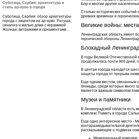
Суботица, Сербия: архитектура и
Бор и многие другие населенные
стиль ар-нуво в городе
Столько исторических событий 
древних временах и героическо
Суботица, Сербия: обзор архитектуры
города с акцентом на ар-нуво. Ратуша,
Великие войны: места
синагога и жилые дома с керамикой
Жолнаи, витражами и орнаментами…
Ленинградская область имеет б
героической обороны Ленинград
Блокадный Ленингра
В годы Великой Отечественной 
продолжалась почти 900 дней, о
В центре города находится шес
защиты города от прорыва неме
Еще одним местом, связанным с
блокады, среди которых много г
является важным символом памя
Музеи и памятники
В Ленинградской области есть 
комплекс Память в городе Салын
Еще одно интересное место - 
контрразведывательной деятельн
рассказывающие о подвигах сове
Мемориальный комплекс