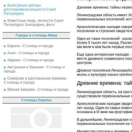
Культурные центры,
Древние времена: тайны перв
достопримечательности Санкт
Петербурга
Ленинградская область имеет б
первоначальных поселений, кот
Известные люди, личности Санкт
Петербурга. Биография, фото
Археологические находки говоря
поселения и строения свидетель
Города и столицы Мира
Одно из таких поселений - раск
более 5 тысяч лет назад. Разли
Европа - Столицы и города
как жили и кем были первые по
Азия - Столицы и города
Еще одна интересная находка - 
месте древнего славянского пос
Африка - Столицы и города
центром.
Австралия и Океания - Столицы и
Древние поселения Ленинградс
города
жизнь и культуру наших предко
Северная и Центральная Америка -
Древние времена: та
Столицы и города
Южная Америка - Столицы и города
Ленинградская область, на прот
существовали первоначальные п
Столицы Европы
Археологические находки свидет
лет назад. Один из самых извес
основана в IX веке как фортифи
В дальнейшем, Ленинградская о
первоначальные поселения на т
Множество городов и деревень Л