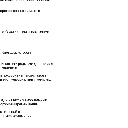
бережно хранят память о
 в области стали свидетелями
ы блокады, которая
о были преграды, созданные для
Смоленска.
сь похоронены тысячи жертв
 и этот мемориальный комплекс
 Один из них - Мемориальный
и оружием времен войны.
вательной и
 другие экспозиции,