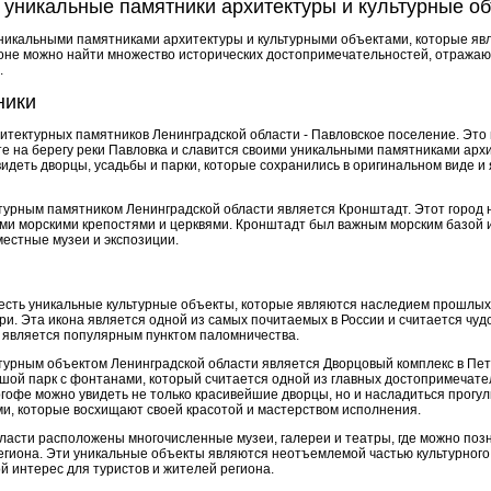
 уникальные памятники архитектуры и культурные о
уникальными памятниками архитектуры и культурными объектами, которые я
ионе можно найти множество исторических достопримечательностей, отражаю
.
ники
итектурных памятников Ленинградской области - Павловское поселение. Это
 на берегу реки Павловка и славится своими уникальными памятниками архите
идеть дворцы, усадьбы и парки, которые сохранились в оригинальном виде 
урным памятником Ленинградской области является Кронштадт. Этот город н
ими морскими крепостями и церквями. Кронштадт был важным морским базой и
местные музеи и экспозиции.
 есть уникальные культурные объекты, которые являются наследием прошлых 
ри. Эта икона является одной из самых почитаемых в России и считается чуд
 является популярным пунктом паломничества.
урным объектом Ленинградской области является Дворцовый комплекс в Пет
ьшой парк с фонтанами, который считается одной из главных достопримечат
ргофе можно увидеть не только красивейшие дворцы, но и насладиться прогу
и, которые восхищают своей красотой и мастерством исполнения.
бласти расположены многочисленные музеи, галереи и театры, где можно по
региона. Эти уникальные объекты являются неотъемлемой частью культурног
й интерес для туристов и жителей региона.