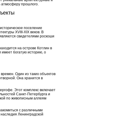
ют уникальные архитектурные и
ть атмосферу прошлого.
бъекты
 историческое поселение
ктуры XVIII-XIX веков. В
и являются свидетелями роскоши
аходится на острове Котлин в
 имеет богатую историю, о
времен. Один из таких объектов
отворной. Она хранится в
ергофе. Этот комплекс включает
ельностей Санкт-Петербурга и
лкой по живописным аллеям
знакомиться с различными
о наследия Ленинградской