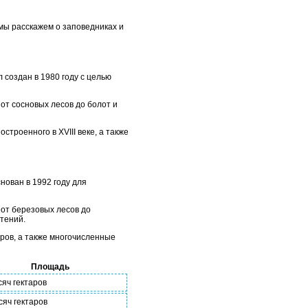
мы расскажем о заповедниках и
создан в 1980 году с целью
от сосновых лесов до болот и
троенного в XVIII веке, а также
нован в 1992 году для
от березовых лесов до
тений.
ров, а также многочисленные
Площадь
сяч гектаров
сяч гектаров