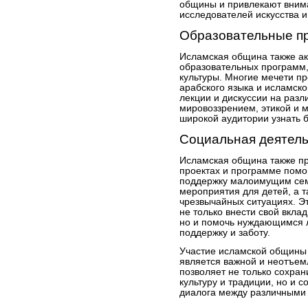
общины и привлекают внима
исследователей искусства и
Образовательные п
Исламская община также ак
образовательных программ,
культуры. Многие мечети пр
арабского языка и исламско
лекции и дискуссии на раз
мировоззрением, этикой и 
широкой аудитории узнать б
Социальная деятел
Исламская община также пр
проектах и программе пом
поддержку малоимущим сем
мероприятия для детей, а 
чрезвычайных ситуациях. Э
не только внести свой вклад
но и помочь нуждающимся 
поддержку и заботу.
Участие исламской общины 
является важной и неотъем
позволяет не только сохран
культуру и традиции, но и 
диалога между различными 