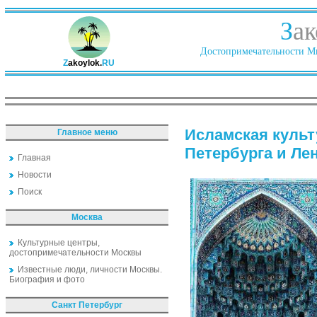
З
ак
Достопримечательности Ми
Z
akoylok.
RU
Исламская культ
Главное меню
Петербурга и Ле
Главная
Новости
Поиск
Москва
Культурные центры,
достопримечательности Москвы
Известные люди, личности Москвы.
Биография и фото
Санкт Петербург