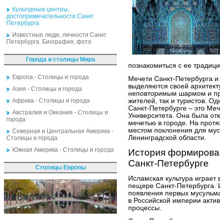
Культурные центры,
достопримечательности Санкт
Петербурга
Известные люди, личности Санкт
Петербурга. Биография, фото
Города и столицы Мира
познакомиться с ее традиц
Европа - Столицы и города
Мечети Санкт-Петербурга и
выделяются своей архитект
Азия - Столицы и города
неповторимым шармом и пр
Африка - Столицы и города
жителей, так и туристов. Од
Санкт-Петербурге – это Меч
Австралия и Океания - Столицы и
Университета. Она была отк
города
мечетью в городе. На прот
местом поклонения для мус
Северная и Центральная Америка -
Ленинградской области.
Столицы и города
Южная Америка - Столицы и города
История формирован
Санкт-Петербурге
Столицы Европы
Исламская культура играет
пещере Санкт-Петербурга. 
появления первых мусульман
в Российской империи акти
процессы.