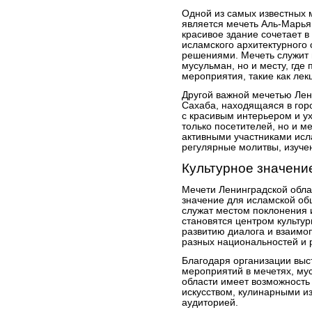
Одной из самых известных 
является мечеть Аль-Марья
красивое здание сочетает 
исламского архитектурного
решениями. Мечеть служит 
мусульман, но и месту, где
мероприятия, такие как лек
Другой важной мечетью Лен
Сахаба, находящаяся в гор
с красивым интерьером и у
только посетителей, но и м
активными участниками исл
регулярные молитвы, изучен
Культурное значени
Мечети Ленинградской обла
значение для исламской об
служат местом поклонения и
становятся центром культу
развитию диалога и взаим
разных национальностей и 
Благодаря организации выст
мероприятий в мечетях, му
области имеет возможность
искусством, кулинарными и
аудиторией.