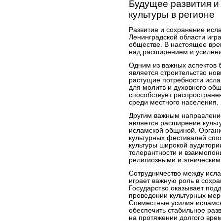
Будущее развития и
культуры в регионе
Развитие и сохранение исла
Ленинградской области игр
обществе. В настоящее вре
над расширением и усилени
Одним из важных аспектов 
является строительство нов
растущие потребности исла
для молитв и духовного об
способствует распростране
среди местного населения.
Другим важным направление
является расширение куль
исламской общиной. Органи
культурных фестивалей спо
культуры широкой аудитори
толерантности и взаимопо
религиозными и этническим
Сотрудничество между исла
играет важную роль в сохра
Государство оказывает подд
проведении культурных мер
Совместные усилия исламск
обеспечить стабильное раз
на протяжении долгого вре