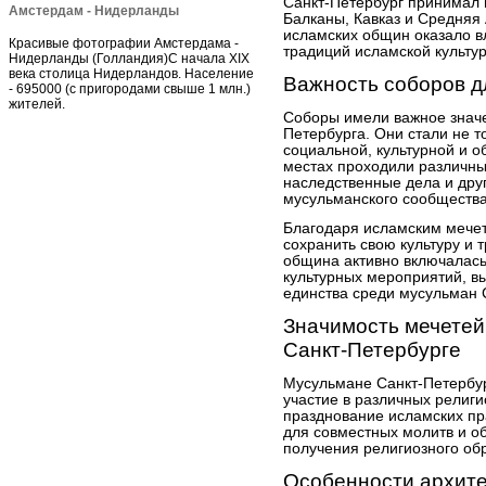
Санкт-Петербург принимал м
Амстердам - Нидерланды
Балканы, Кавказ и Средняя
исламских общин оказало 
Красивые фотографии Амстердама -
традиций исламской культур
Нидерланды (Голландия)С начала XIX
века столица Нидерландов. Население
Важность соборов 
- 695000 (с пригородами свыше 1 млн.)
жителей.
Соборы имели важное знач
Петербурга. Они стали не т
социальной, культурной и о
местах проходили различны
наследственные дела и дру
мусульманского сообщества
Благодаря исламским мече
сохранить свою культуру и 
община активно включалась
культурных мероприятий, 
единства среди мусульман 
Значимость мечетей
Санкт-Петербурге
Мусульмане Санкт-Петербур
участие в различных религи
празднование исламских пр
для совместных молитв и о
получения религиозного об
Особенности архите