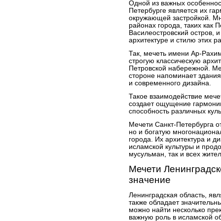
Одной из важных особеннос
Петербурге является их га
окружающей застройкой. М
районах города, таких как 
Василеостровский остров, 
архитектуре и стилю этих р
Так, мечеть имени Ар-Рахи
строгую классическую архи
Петровской набережной. Ме
стороне напоминает здания
и современного дизайна.
Такое взаимодействие меч
создает ощущение гармонии
способность различных куль
Мечети Санкт-Петербурга о
но и богатую многонациона
города. Их архитектура и 
исламской культуры и прод
мусульман, так и всех жител
Мечети Ленинградско
значение
Ленинградская область, яв
также обладает значительн
можно найти несколько пре
важную роль в исламской о