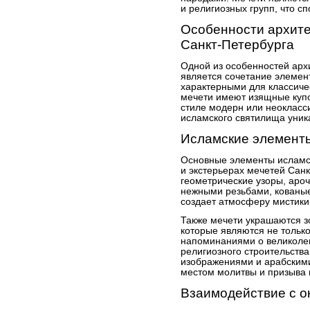
и религиозных групп, что с
Особенности архите
Санкт-Петербурга
Одной из особенностей арх
является сочетание элемен
характерными для классиче
мечети имеют изящные куп
стиле модерн или неокласс
исламского святилища уник
Исламские элемент
Основные элементы исламск
и экстерьерах мечетей Сан
геометрические узоры, аро
нежными резьбами, кованые
создает атмосферу мистики
Также мечети украшаются з
которые являются не тольк
напоминаниями о великоле
религиозного строительств
изображениями и арабскими
местом молитвы и призыва 
Взаимодействие с 