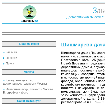
З
ак
Достопримечательности Ми
Z
akoylok.
RU
Шишмарёва дач
Главное меню
Главная
Шишмарёва дача (Приморски
памятник архитектуры клас
Новости
Построена в 1824—25 (архи
Новой Деревни и представл
Поиск
деревянным домом, службам
плане дом поставлен в глуб
Москва
композиции, совершенством
и ясностью внутренней план
Культурные центры,
фасада, обращённая к наб
достопримечательности Москвы
коринфским портиком; на д
пилястры. Декоративные ле
Известные люди, личности Москвы.
полуциркульные и 3 частны
Биография и фото
законченность. Внутри зда
декоративной отделки. В 1
Санкт Петербург
реставрирована в 1959—62 (