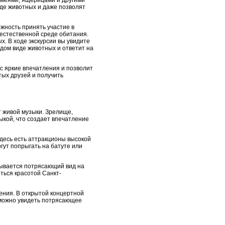
 змеями, ящерицами и другими
де животных и даже позволят
жность принять участие в
 естественной среде обитания.
х. В ходе экскурсии вы увидите
ждом виде животных и ответит на
с яркие впечатления и позволит
тых друзей и получить
т живой музыки. Зрелище,
ыкой, что создает впечатление
десь есть аттракционы высокой
огут попрыгать на батуте или
рывается потрясающий вид на
иться красотой Санкт-
ения. В открытой концертной
 можно увидеть потрясающее