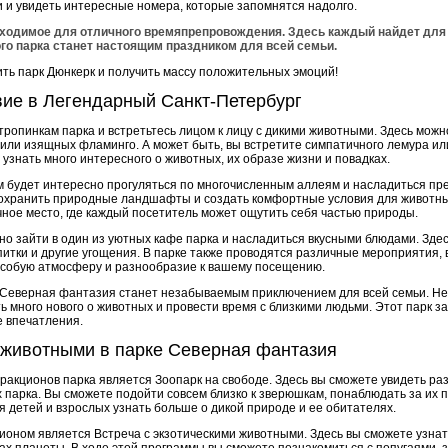
и увидеть интересные номера, которые запомнятся надолго.
бходимое для отличного времяпрепровождения. Здесь каждый найдет для 
го парка станет настоящим праздником для всей семьи.
ить парк Дюнкерк и получить массу положительных эмоций!
ие в Легендарный Санкт-Петербург
ропинкам парка и встретьтесь лицом к лицу с дикими животными. Здесь можно
или изящных фламинго. А может быть, вы встретите симпатичного лемура ил
знать много интересного о животных, их образе жизни и повадках.
м будет интересно прогуляться по многочисленным аллеям и насладиться пр
охранить природные ландшафты и создать комфортные условия для животных
чное место, где каждый посетитель может ощутить себя частью природы.
жно зайти в один из уютных кафе парка и насладиться вкусными блюдами. Зд
итки и другие угощения. В парке также проводятся различные мероприятия, 
особую атмосферу и разнообразие к вашему посещению.
Северная фантазия станет незабываемым приключением для всей семьи. Не
ть много нового о животных и провести время с близкими людьми. Этот парк з
е впечатления.
 животными в парке Северная фантазия
ракционов парка является Зоопарк на свободе. Здесь вы сможете увидеть ра
 парка. Вы сможете подойти совсем близко к зверюшкам, понаблюдать за их 
 детей и взрослых узнать больше о дикой природе и ее обитателях.
оном является Встреча с экзотическими животными. Здесь вы сможете узнат