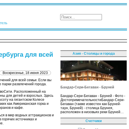
тель
ербурга для всей
Азия - Столицы и города
Воскресенье, 18 июня 2023
чений для всей семьи. Если вы
е парки развлечений города.
Бандар-Сери-Бегаван - Бруней
ДивоСити. Расположенный на
оны для детей и взрослых. Здесь
Бандар-Сери-Бегаван - Бруней - Фото -
соту на гигантском Колесе
ДостопримечательностиБандар-Сери-
ких как Американская горка и
Бегаван (также известен как Бруней-
оранов и кафе.
таун, Бруней) - столица Брунея,
расположен в низовьях реки Бруней…
ся в мир водных аттракционов и
в горячих источниках и
Счетчики
е.