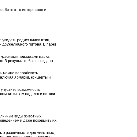
себя что-то интересное и
 увидеть редких видов птиц,
и дружелюбного питона. В парке
екрасными пейзажами парка.
. В результате было создано
есь можно попробовать
включая ярмарки, концерты и
 упустите возможность
апомнится вам надолго и оставит
зличные виды животных,
поведением и даже покормить их.
ь о различных видов животных,