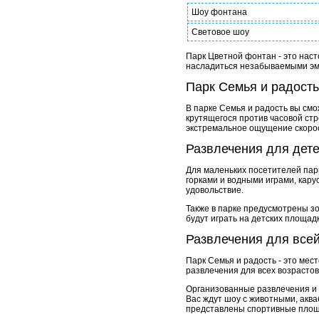
Шоу фонтана
Световое шоу
Парк Цветной фонтан - это наст
насладиться незабываемыми эмо
Парк Семья и радость
В парке Семья и радость вы см
крутящегося против часовой ст
экстремальное ощущение скорост
Развлечения для дет
Для маленьких посетителей пар
горками и водными играми, кар
удовольствие.
Также в парке предусмотрены зо
будут играть на детских площадк
Развлечения для все
Парк Семья и радость - это мес
развлечения для всех возрастов 
Организованные развлечения и 
Вас ждут шоу с животными, аква
представлены спортивные площа