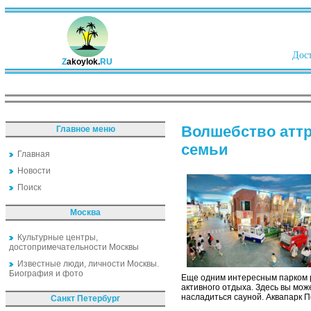
Дост
Z
akoylok.
RU
Волшебство аттр
Главное меню
семьи
Главная
Новости
Поиск
Москва
Культурные центры,
достопримечательности Москвы
Известные люди, личности Москвы.
Биография и фото
Еще одним интересным парком р
активного отдыха. Здесь вы може
насладиться сауной. Аквапарк П
Санкт Петербург