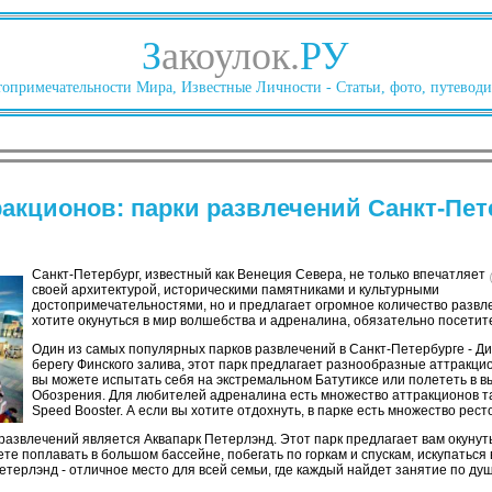
З
акоулок.
РУ
опримечательности Мира, Известные Личности - Статьи, фото, путеводи
акционов: парки развлечений Санкт-Пет
Санкт-Петербург, известный как Венеция Севера, не только впечатляет
своей архитектурой, историческими памятниками и культурными
достопримечательностями, но и предлагает огромное количество развле
хотите окунуться в мир волшебства и адреналина, обязательно посетит
Один из самых популярных парков развлечений в Санкт-Петербурге - 
берегу Финского залива, этот парк предлагает разнообразные аттракци
вы можете испытать себя на экстремальном Батутиксе или полететь в вы
Обозрения. Для любителей адреналина есть множество аттракционов та
Speed Booster. А если вы хотите отдохнуть, в парке есть множество рест
азвлечений является Аквапарк Петерлэнд. Этот парк предлагает вам окунуть
те поплавать в большом бассейне, побегать по горкам и спускам, искупаться 
етерлэнд - отличное место для всей семьи, где каждый найдет занятие по душ