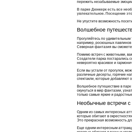
пережить незабываемые эмоции 
В парке Дюнкерк есть все нео
увлекательное. Посещение это
Не упустите возможность посет
Волшебное путешеств
Прогуляйтесь по удивительным т
например, роскошных павлинов 
Северная фантазия вы сможете у
Помимо встреч с животными, ва
Создатели парка постарались с
невероятно красивое и гармони
Если вы устали от прогулок, мо
различные десерты, горячие нап
спектакли, которые добавляют 
Волшебное путешествие в парк 
окунуться в мир фантазии, узна
только самые яркие и радостны
Необычные встречи с
Одним из самых интересных атт
которые обитают в окрестностях
Это прекрасная возможность для
Еще одним интересным аттракци