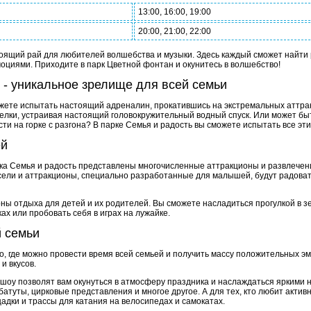
13:00, 16:00, 19:00
20:00, 21:00, 22:00
оящий рай для любителей волшебства и музыки. Здесь каждый сможет найти 
циями. Приходите в парк Цветной фонтан и окунитесь в волшебство!
 - уникальное зрелище для всей семьи
ожете испытать настоящий адреналин, прокатившись на экстремальных аттрак
релки, устраивая настоящий головокружительный водный спуск. Или может б
и на горке с разгона? В парке Семья и радость вы сможете испытать все эти
ей
ка Семья и радость представлены многочисленные аттракционы и развлечен
усели и аттракционы, специально разработанные для малышей, будут радоват
ны отдыха для детей и их родителей. Вы сможете насладиться прогулкой в зе
ах или пробовать себя в играх на лужайке.
й семьи
то, где можно провести время всей семьей и получить массу положительных э
и вкусов.
шоу позволят вам окунуться в атмосферу праздника и наслаждаться яркими 
батуты, цирковые представления и многое другое. А для тех, кто любит актив
дки и трассы для катания на велосипедах и самокатах.