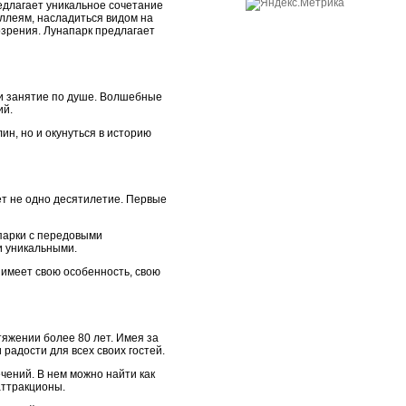
едлагает уникальное сочетание
аллеям, насладиться видом на
бозрения. Лунапарк предлагает
и занятие по душе. Волшебные
ий.
н, но и окунуться в историю
ет не одно десятилетие. Первые
парки с передовыми
и уникальными.
 имеет свою особенность, свою
тяжении более 80 лет. Имея за
радости для всех своих гостей.
чений. В нем можно найти как
аттракционы.