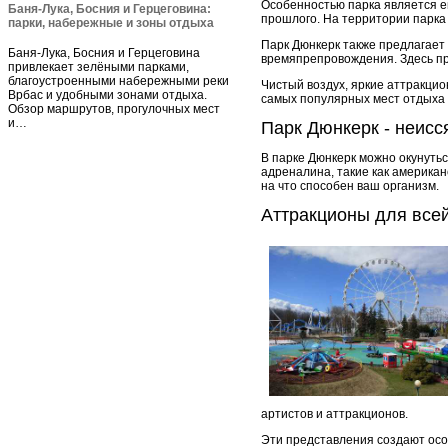
Особенностью парка является е
Баня-Лука, Босния и Герцеговина:
прошлого. На территории парка
парки, набережные и зоны отдыха
Парк Дюнкерк также предлагает
Баня-Лука, Босния и Герцеговина
времяпрепровождения. Здесь пре
привлекает зелёными парками,
благоустроенными набережными реки
Чистый воздух, яркие аттракцио
Врбас и удобными зонами отдыха.
самых популярных мест отдыха в
Обзор маршрутов, прогулочных мест
и…
Парк Дюнкерк - неисс
В парке Дюнкерк можно окунуть
адреналина, такие как американ
на что способен ваш организм.
Аттракционы для все
артистов и аттракционов.
Эти представления создают осо