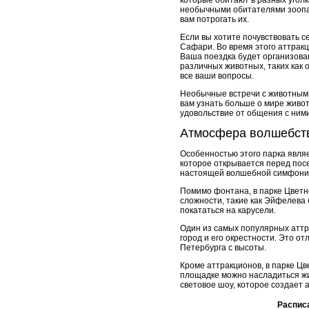
которые обитают в разных уголк
необычными обитателями зоопар
вам потрогать их.
Если вы хотите почувствовать с
Сафари. Во время этого аттракц
Ваша поездка будет организован
различных животных, таких как 
все ваши вопросы.
Необычные встречи с животными
вам узнать больше о мире живо
удовольствие от общения с ними
Атмосфера волшебств
Особенностью этого парка явля
которое открывается перед пос
настоящей волшебной симфони
Помимо фонтана, в парке Цветн
сложности, такие как Эйфелева 
покататься на карусели.
Один из самых популярных аттр
город и его окрестности. Это о
Петербурга с высоты.
Кроме аттракционов, в парке Ц
площадке можно насладиться жи
световое шоу, которое создает
Распис