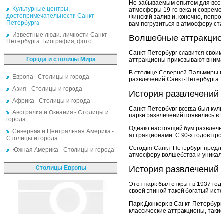
Не забываемым опытом для всей
Культурные центры,
атмосферы 19-го века и совреме
достопримечательности Санкт
Финский залив и, конечно, попр
Петербурга
вам погрузиться в атмосферу с
Известные люди, личности Санкт
Волшебные аттракцио
Петербурга. Биография, фото
Санкт-Петербург славится свои
Города и столицы Мира
аттракционы приковывают внима
В столице Северной Пальмиры мо
Европа - Столицы и города
развлечений Санкт-Петербурга. 
Азия - Столицы и города
История развлечений 
Африка - Столицы и города
Санкт-Петербург всегда был ку
Австралия и Океания - Столицы и
парки развлечений появились в 
города
Однако настоящий бум развлече
Северная и Центральная Америка -
аттракционами. С 90-х годов п
Столицы и города
Сегодня Санкт-Петербург предл
Южная Америка - Столицы и города
атмосферу волшебства и уникал
Столицы Европы
История развлечений 
Этот парк был открыт в 1937 го
своей спиной такой богатый ист
Парк Дюнкерк в Санкт-Петербур
классические аттракционы, таки