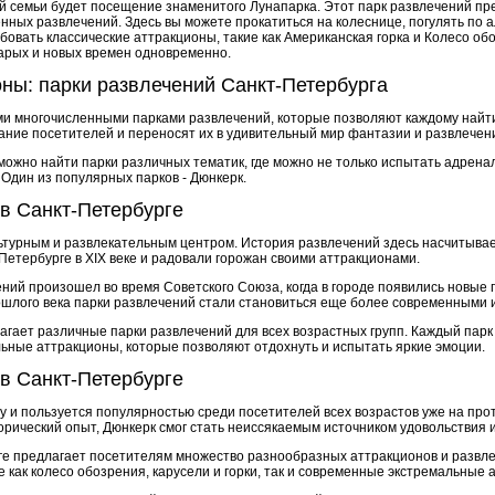
 семьи будет посещение знаменитого Лунапарка. Этот парк развлечений пр
нных развлечений. Здесь вы можете прокатиться на колеснице, погулять по 
обовать классические аттракционы, такие как Американская горка и Колесо о
тарых и новых времен одновременно.
ны: парки развлечений Санкт-Петербурга
ми многочисленными парками развлечений, которые позволяют каждому найт
ние посетителей и переносят их в удивительный мир фантазии и развлечен
жно найти парки различных тематик, где можно не только испытать адренали
Один из популярных парков - Дюнкерк.
в Санкт-Петербурге
льтурным и развлекательным центром. История развлечений здесь насчитыва
Петербурге в XIX веке и радовали горожан своими аттракционами.
ний произошел во время Советского Союза, когда в городе появились новые 
рошлого века парки развлечений стали становиться еще более современными 
агает различные парки развлечений для всех возрастных групп. Каждый парк
ьные аттракционы, которые позволяют отдохнуть и испытать яркие эмоции.
в Санкт-Петербурге
ду и пользуется популярностью среди посетителей всех возрастов уже на про
орический опыт, Дюнкерк смог стать неиссякаемым источником удовольствия и 
ге предлагает посетителям множество разнообразных аттракционов и развле
е как колесо обозрения, карусели и горки, так и современные экстремальные 