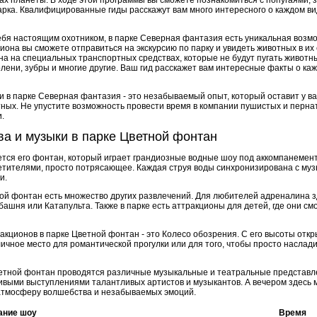
ах планеты. В ходе этой программы вы сможете познакомиться с попугаями,
ка. Квалифицированные гиды расскажут вам много интересного о каждом ви
ебя настоящим охотником, в парке Северная фантазия есть уникальная возмо
иона вы сможете отправиться на экскурсию по парку и увидеть животных в их
а на специальных транспортных средствах, которые не будут пугать животны
олени, зубры и многие другие. Ваш гид расскажет вам интересные факты о ка
 в парке Северная фантазия - это незабываемый опыт, который оставит у ва
тных. Не упустите возможность провести время в компании пушистых и перна
.
а и музыки в парке Цветной фонтан
ется его фонтан, который играет грандиозные водные шоу под аккомпанемен
етителями, просто потрясающее. Каждая струя воды синхронизирована с муз
и.
ой фонтан есть множество других развлечений. Для любителей адреналина з
башня или Катапульта. Также в парке есть аттракционы для детей, где они см
акционов в парке Цветной фонтан - это Колесо обозрения. С его высоты отк
тличное место для романтической прогулки или для того, чтобы просто наслад
ветной фонтан проводятся различные музыкальные и театральные представл
выми выступлениями талантливых артистов и музыкантов. А вечером здесь
 атмосферу волшебства и незабываемых эмоций.
ание шоу
Время