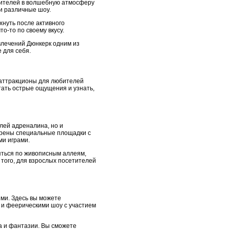
тителей в волшебную атмосферу
и различные шоу.
хнуть после активного
о-то по своему вкусу.
влечений Дюнкерк одним из
 для себя.
 аттракционы для любителей
тать острые ощущения и узнать,
лей адреналина, но и
трены специальные площадки с
ми играми.
ляться по живописным аллеям,
того, для взрослых посетителей
ми. Здесь вы можете
 и феерическими шоу с участием
а и фантазии. Вы сможете