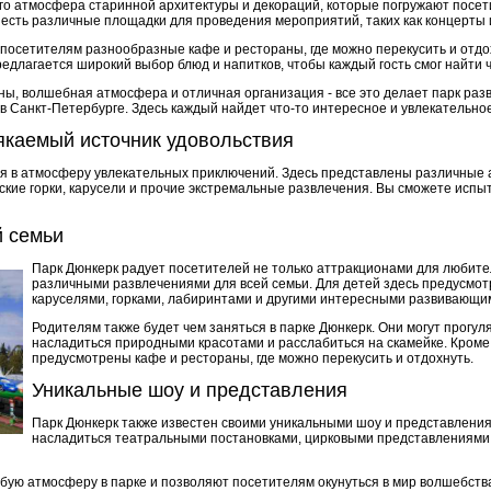
го атмосфера старинной архитектуры и декораций, которые погружают посе
 есть различные площадки для проведения мероприятий, таких как концерты 
 посетителям разнообразные кафе и рестораны, где можно перекусить и отдо
длагается широкий выбор блюд и напитков, чтобы каждый гость смог найти чт
ны, волшебная атмосфера и отличная организация - все это делает парк раз
 Санкт-Петербурге. Здесь каждый найдет что-то интересное и увлекательное
якаемый источник удовольствия
ся в атмосферу увлекательных приключений. Здесь представлены различные
ские горки, карусели и прочие экстремальные развлечения. Вы сможете испы
й семьи
Парк Дюнкерк радует посетителей не только аттракционами для любите
различными развлечениями для всей семьи. Для детей здесь предусмо
каруселями, горками, лабиринтами и другими интересными развивающи
Родителям также будет чем заняться в парке Дюнкерк. Они могут прогу
насладиться природными красотами и расслабиться на скамейке. Кроме 
предусмотрены кафе и рестораны, где можно перекусить и отдохнуть.
Уникальные шоу и представления
Парк Дюнкерк также известен своими уникальными шоу и представления
насладиться театральными постановками, цирковыми представлениями
бую атмосферу в парке и позволяют посетителям окунуться в мир волшебств