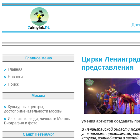
Дост
Z
akoylok.
RU
Цирки Ленинград
Главное меню
представления
Главная
Новости
Поиск
Москва
Культурные центры,
достопримечательности Москвы
Известные люди, личности Москвы.
умения артистов создавать пр
Биография и фото
В Ленинградской области можн
уникальными программами, кот
Санкт Петербург
клоунов, волшебников и звере