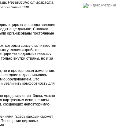
ми. Независимо от возраста,
ые впечатления.
Первые цирковые представления
 уходят еще дальше. Сначала
были организованы постоянные
к, который сразу стал известен
ыступления акробатов,
ре цирк стал одним из главных
только внутри страны, но и за
я, но и претерпевал изменения.
 последние годы появились
м оборудованием. Это
и увеличить комфортность для
ые представления. Здесь можно
ься виртуозным исполнением
тов, создающих неповторимую
лениями. Здесь каждый сможет
е. Посещение цирковых
мя.