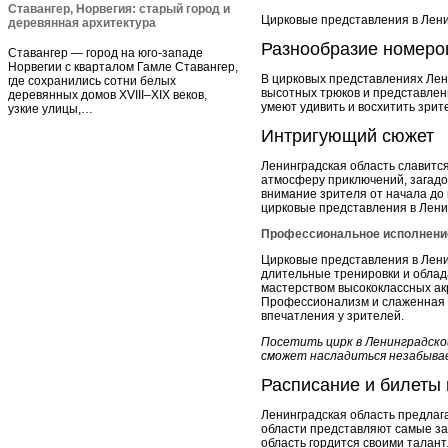
Ставангер, Норвегия: старый город и
Цирковые представления в Лени
деревянная архитектура
Разнообразие номеро
Ставангер — город на юго-западе
Норвегии с кварталом Гамле Ставангер,
В цирковых представлениях Лен
где сохранились сотни белых
высотных трюков и представле
деревянных домов XVIII–XIX веков,
умеют удивить и восхитить зри
узкие улицы,…
Интригующий сюжет
Ленинградская область славится
атмосферу приключений, загадо
внимание зрителя от начала до 
цирковые представления в Лени
Профессиональное исполнени
Цирковые представления в Лени
длительные тренировки и облад
мастерством высококлассных ак
Профессионализм и слаженная 
впечатления у зрителей.
Посетить цирк в Ленинградско
сможет насладиться незабывае
Расписание и билеты 
Ленинградская область предлаг
области представляют самые за
область гордится своими талан