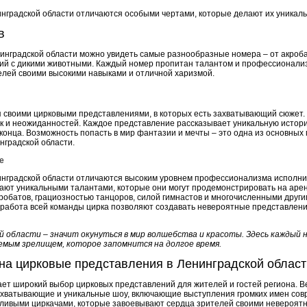
нградской области отличаются особыми чертами, которые делают их уника
в
инградской области можно увидеть самые разнообразные номера – от акроба
ний с дикими животными. Каждый номер пропитан талантом и профессионали
телей своими высокими навыками и отличной харизмой.
 своими цирковыми представлениями, в которых есть захватывающий сюжет. 
к и неожиданностей. Каждое представление рассказывает уникальную истор
конца. Возможность попасть в мир фантазии и мечты – это одна из основных
нградской области.
е
нградской области отличаются высоким уровнем профессионализма исполни
ают уникальными талантами, которые они могут продемонстрировать на арен
робатов, грациозностью танцоров, силой гимнастов и многочисленными други
работа всей команды цирка позволяют создавать невероятные представлени
й области – значит окунуться в мир волшебства и красоты. Здесь каждый 
мым зрелищем, которое запомнится на долгое время.
на цирковые представления в Ленинградской област
ает широкий выбор цирковых представлений для жителей и гостей региона. 
хватывающие и уникальные шоу, включающие выступления громких имен совр
тливыми циркачами, которые завоевывают сердца зрителей своими невероят