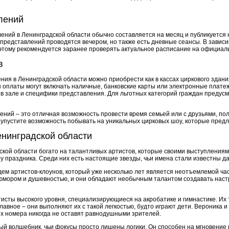
лений
ений в Ленинградской области обычно составляется на месяц и публикуется 
 представлений проводятся вечером, но также есть дневные сеансы. В зависи
этому рекомендуется заранее проверять актуальное расписание на официал
в
ия в Ленинградской области можно приобрести как в кассах циркового здани
ы оплаты могут включать наличные, банковские карты или электронные плат
 в зале и специфики представления. Для льготных категорий граждан предус
ний – это отличная возможность провести время семьей или с друзьями, по
 упустите возможность побывать на уникальных цирковых шоу, которые предл
енинградской области
дской области богато на талантливых артистов, которые своими выступления
 праздника. Среди них есть настоящие звезды, чьи имена стали известны да
дем артистов-клоунов, который уже несколько лет является неотъемлемой ч
с юмором и душевностью, и они обладают необычным талантом создавать наст
тисты высокого уровня, специализирующиеся на акробатике и гимнастике. Их
главное – они выполняют их с такой легкостью, будто играют дети. Вероника 
их номера никогда не оставят равнодушными зрителей.
й волшебник, чьи фокусы просто лишены логики. Он способен на мгновение 