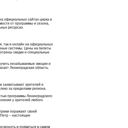
на официальных сайтах цирка и
мости от программы и сезона,
ьных ресурсах.
я, так и онлайн на официальных
ежные системы. Цены на билеты
мотрены скидки и специальные
лучить незабываемые эмоции и
агает Ленинградская область.
ми захватывают зрителей и
леко за пределами региона.
астью программы Ленинградского
роение у зрителей любого
 трюки поражают своей
и Петр – настоящие
исчезнуть и появиться в самом