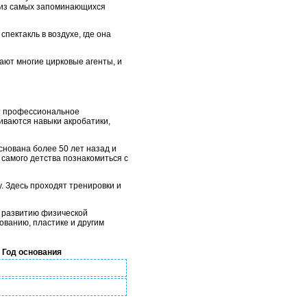
о из самых запоминающихся
пектакль в воздухе, где она
ают многие цирковые агенты, и
ют профессиональное
виваются навыки акробатики,
снована более 50 лет назад и
 самого детства познакомиться с
. Здесь проходят тренировки и
е развитию физической
ованию, пластике и другим
Год основания