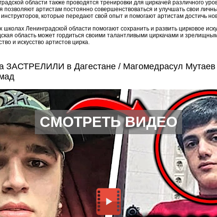
радской области также проводятся тренировки для циркачей различного уро
я позволяют артистам постоянно совершенствоваться и улучшать свои личны
инструкторов, которые передают свой опыт и помогают артистам достичь нов
х школах Ленинградской области помогают сохранить и развить цирковое иску
ская область может гордиться своими талантливыми циркачами и зрелищным
во и искусство артистов цирка.
 ЗАСТРЕЛИЛИ в Дагестане / Магомедрасул Мутае
мад
СМОТРЕТЬ ВИДЕО