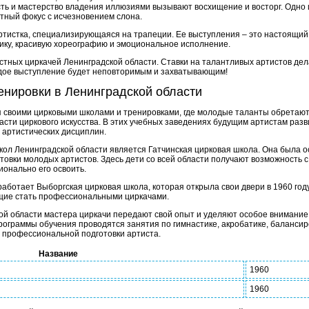
ость и мастерство владения иллюзиями вызывают восхищение и восторг. Одн
стный фокус с исчезновением слона.
ртистка, специализирующаяся на трапеции. Ее выступления – это настоящий с
ику, красивую хореографию и эмоциональное исполнение.
стных циркачей Ленинградской области. Ставки на талантливых артистов дел
ждое выступление будет неповторимым и захватывающим!
енировки в Ленинградской области
я своими цирковыми школами и тренировками, где молодые таланты обрета
асти циркового искусства. В этих учебных заведениях будущим артистам раз
х артистических дисциплин.
кол Ленинградской области является Гатчинская цирковая школа. Она была о
овки молодых артистов. Здесь дети со всей области получают возможность с
ионально его освоить.
работает Выборгская цирковая школа, которая открыла свои двери в 1960 году
щие стать профессиональными циркачами.
ой области мастера циркачи передают свой опыт и уделяют особое внимани
программы обучения проводятся занятия по гимнастике, акробатике, балансир
 профессиональной подготовки артиста.
Название
1960
1960