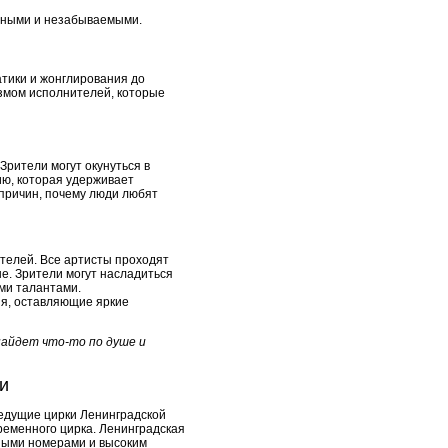
льными и незабываемыми.
тики и жонглирования до
змом исполнителей, которые
Зрители могут окунуться в
ию, которая удерживает
 причин, почему люди любят
телей. Все артисты проходят
е. Зрители могут насладиться
ми талантами.
я, оставляющие яркие
найдет что-то по душе и
и
Ведущие цирки Ленинградской
еменного цирка. Ленинградская
ными номерами и высоким