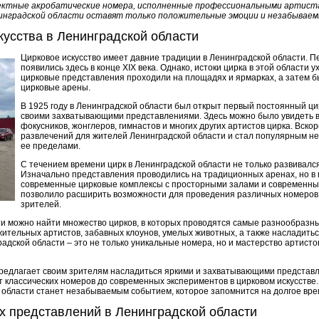
ектные акробатические номера, исполненные профессиональными артиста
инградской области оставят только положительные эмоции и незабываем
кусства в Ленинградской области
Цирковое искусство имеет давние традиции в Ленинградской области. 
появились здесь в конце XIX века. Однако, истоки цирка в этой области
цирковые представления проходили на площадях и ярмарках, а затем 
цирковые арены.
В 1925 году в Ленинградской области был открыт первый постоянный цир
своими захватывающими представлениями. Здесь можно было увидеть в
фокусников, жонглеров, гимнастов и многих других артистов цирка. Вско
развлечений для жителей Ленинградской области и стал популярным не 
ее пределами.
С течением времени цирк в Ленинградской области не только развивалс
Изначально представления проводились на традиционных аренах, но в
современные цирковые комплексы с просторными залами и современны
позволило расширить возможности для проведения различных номеров 
зрителей.
ти можно найти множество цирков, в которых проводятся самые разнообразн
жительных артистов, забавных клоунов, умелых животных, а также насладит
радской области – это не только уникальные номера, но и мастерство артис
предлагает своим зрителям насладиться яркими и захватывающими представ
 от классических номеров до современных экспериментов в цирковом искусств
 области станет незабываемым событием, которое запомнится на долгое вре
х представлений в Ленинградской области