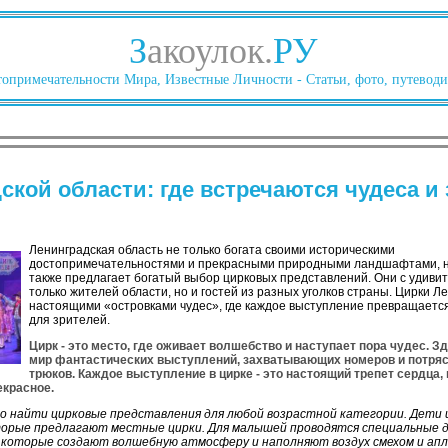
З
акоулок.
РУ
опримечательности Мира, Известные Личности - Статьи, фото, путеводи
ской области: где встречаются чудеса 
Ленинградская область не только богата своими историческими
достопримечательностями и прекрасными природными ландшафтами, 
также предлагает богатый выбор цирковых представлений. Они с удиви
только жителей области, но и гостей из разных уголков страны. Цирки 
настоящими «островками чудес», где каждое выступление превращаетс
для зрителей.
Цирк - это место, где оживает волшебство и наступает пора чудес. З
мир фантастических выступлений, захватывающих номеров и потря
трюков. Каждое выступление в цирке - это настоящий трепет сердца, 
екрасное.
о найти цирковые представления для любой возрастной категории. Дети 
орые предлагают местные цирки. Для малышей проводятся специальные д
й, которые создают волшебную атмосферу и наполняют воздух смехом и ап