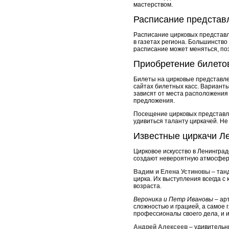
мастерством.
Расписание представ
Расписание цирковых представл
в газетах региона. Большинство
расписание может меняться, по
Приобретение билето
Билеты на цирковые представлен
сайтах билетных касс. Вариант
зависят от места расположения
предложения.
Посещение цирковых представле
удивиться таланту циркачей. Не
Известные циркачи Л
Цирковое искусство в Ленингра
создают невероятную атмосферу
Вадим и Елена Устиновы
– тан
цирка. Их выступления всегда 
возраста.
Вероника и Петр Ивановы
– ар
сложностью и грацией, а самое 
профессионалы своего дела, и 
Андрей Алексеев
– удивительны