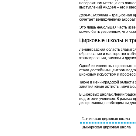
невероятном месте, а его ловк
выступлений Андрея – его изве
Дарья Смирнова
– грациозная а
сочетает великолепную акробат
Это лишь небольшая часть изве
можно быть уверенным, что ка
Цирковые школы и тр
Ленинградская область славитс
образование и мастерство в обл
жонглирования, экивоки и други
Одной из известных цирковых ш
стала достойным центром подгот
цирковым искусством и професс
Также в Ленинградской области 
занятия юные артисты, мечтаю
В цирковых школах Ленинградск
подготовки учеников. В рамках 
дисциплинам, необходимым для
Гатчинская цирковая школа
Выборгская цирковая школа