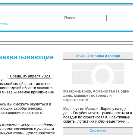
тель
и захватывающие
Азия - Столицы и города
Среда, 05 апреля 2023
но
тельной силой притягивают не
Ленинградской области являются
Мазари-Шариф, Афганистан за один
я в незабываемое приключение
день: маршрут по городу и
окрестностям
десь вы сможете окунуться в
сающих акробатических
Маршрут по Мазари-Шарифу на один
восхищение и восторг от
день: Голубая мечеть, рынки, святыни и
поездки по окрестностям. Практичные
советы, логистика и ключевые точки…
и взрослые смогут насладиться
етские спектакли с участием
Счетчики
лодисментами. Для подростков